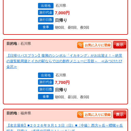
石川県
出発地
旅行代金
7,000円
旅行日数
日帰り
食事
朝0回、昼0回、夜0回
目的地
：石川県
お気に入りに登録
【日帰りバスプラン】復興のシンボル「イカキング」がお出迎え！～絶景
の遊覧船周遊とイカの駅ならではの創作メニューに舌鼓～ ≪みつけたび
金沢≫
石川県
出発地
旅行代金
7,700円
旅行日数
日帰り
食事
朝0回、昼1回、夜0回
目的地
：福井県
お気に入りに登録
【名古屋発】■２０２６年９月１３日（日）■〔中級〕西方ヶ岳～蠑螺ヶ岳
縦走 日帰り ♪名鉄の日帰りトレッキング