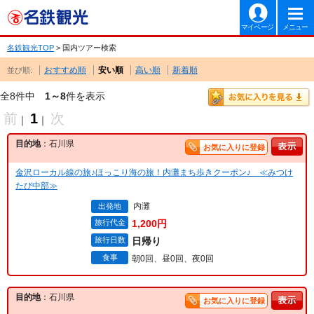
マイページ
メニュー
名鉄観光TOP
> 国内ツアー検索
おすすめ順
安い順
高い順
新着順
並び順:
全8件中
1～8
件を表示
前
1
次
｜
｜
目的地
：石川県
お気に入りに登録
金沢ローカル線の旅♪ほっこり海の旅！内灘まち歩きクーポン♪ ≪みつけ
たび中部≫
内灘
出発地
旅行代金
1,200円
旅行日数
日帰り
食事
朝0回、昼0回、夜0回
目的地
：石川県
お気に入りに登録