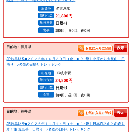
名古屋駅
出発地
旅行代金
21,800円
旅行日数
日帰り
食事
朝0回、昼0回、夜0回
目的地
：福井県
お気に入りに登録
JR岐阜駅発■２０２６年１０月３０日（金）■〔中級〕小原から大長山 日
帰り ♪名鉄の日帰りトレッキング
JR岐阜駅
出発地
旅行代金
24,800円
旅行日数
日帰り
食事
朝0回、昼0回、夜0回
目的地
：福井県
お気に入りに登録
JR岐阜駅発■２０２６年１１月１４日（土）■〔上級〕日本百名山と名峰を
歩く旅 荒島岳 日帰り ♪名鉄の日帰りトレッキング