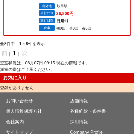
岐阜駅
出発地
旅行代金
26,800円
旅行日数
日帰り
食事
朝0回、昼0回、夜0回
全8件中
1～8
件を表示
前
1
次
｜
｜
空室状況は、08月07日 09:15 現在の情報です。
満室の際はご了承ください。
お気に入り
登録がありません
お問い合わせ
店舗情報
個人情報保護方針
各種約款・条件書
会社案内
採用情報
サイトマップ
Company Profile