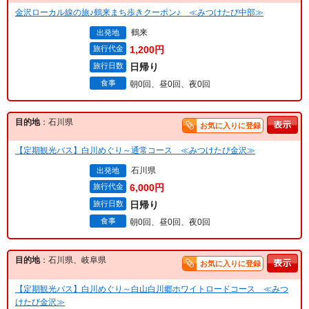
金沢ローカル線の旅♪鶴来まち歩きクーポン♪ ≪みつけたび中部≫
鶴来
出発地
旅行代金
1,200円
旅行日数
日帰り
食事
朝0回、昼0回、夜0回
目的地
：石川県
お気に入りに登録
【定期観光バス】白川めぐり～通常コース ≪みつけたび金沢≫
石川県
出発地
旅行代金
6,000円
旅行日数
日帰り
食事
朝0回、昼0回、夜0回
目的地
：石川県、岐阜県
お気に入りに登録
【定期観光バス】白川めぐり～白山白川郷ホワイトロードコース ≪みつ
けたび金沢≫