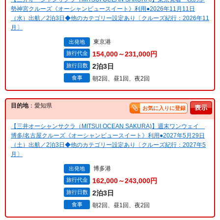
勢神宮クルーズ《オーシャンビュースイート》利用●2026年11月11日
（水）出航／2泊3日◆他のカテゴリー設定あり〔クルーズ紀行：2026年11
月〕
東京港
出発地
旅行代金
154,000～231,000円
旅行日数
2泊3日
食事
朝2回、昼1回、夜2回
目的地
：愛知県
お気に入りに登録
【三井オーシャンサクラ（MITSUI OCEAN SAKURA)】週末ワンウェイ
博多/名古屋クルーズ《オーシャンビュースイート》利用●2027年5月29日
（土）出航／2泊3日◆他のカテゴリー設定あり〔クルーズ紀行：2027年5
月〕
博多港
出発地
旅行代金
162,000～243,000円
旅行日数
2泊3日
食事
朝2回、昼1回、夜2回