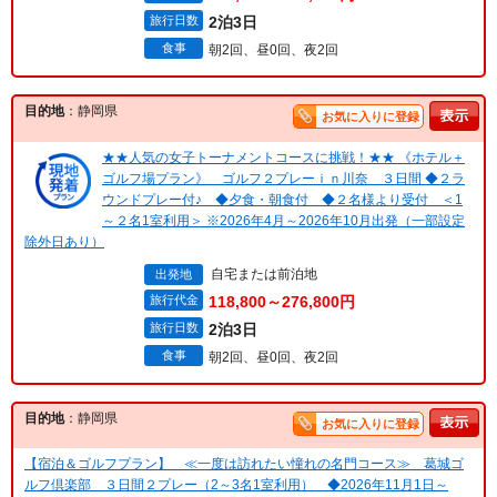
旅行日数
2泊3日
食事
朝2回、昼0回、夜2回
目的地
：静岡県
お気に入りに登録
★★人気の女子トーナメントコースに挑戦！★★ 《ホテル＋
ゴルフ場プラン》 ゴルフ２プレーｉｎ川奈 ３日間 ◆２ラ
ウンドプレー付♪ ◆夕食・朝食付 ◆２名様より受付 ＜1
～２名1室利用＞ ※2026年4月～2026年10月出発（一部設定
除外日あり）
自宅または前泊地
出発地
旅行代金
118,800～276,800円
旅行日数
2泊3日
食事
朝2回、昼0回、夜2回
目的地
：静岡県
お気に入りに登録
【宿泊＆ゴルフプラン】 ≪一度は訪れたい憧れの名門コース≫ 葛城ゴ
ルフ倶楽部 ３日間２プレー（2～3名1室利用） ◆2026年11月1日～