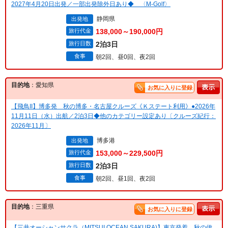
2027年4月20日出発／一部出発除外日あり◆ 〈M-Golf〉
静岡県
出発地
旅行代金
138,000～190,000円
旅行日数
2泊3日
食事
朝2回、昼0回、夜2回
目的地
：愛知県
お気に入りに登録
【飛鳥II】博多発 秋の博多・名古屋クルーズ《Ｋステート利用》●2026年
11月11日（水）出航／2泊3日◆他のカテゴリー設定あり〔クルーズ紀行：
2026年11月〕
博多港
出発地
旅行代金
153,000～229,500円
旅行日数
2泊3日
食事
朝2回、昼1回、夜2回
目的地
：三重県
お気に入りに登録
【三井オーシャンサクラ（MITSUI OCEAN SAKURA)】東京発着 秋の伊