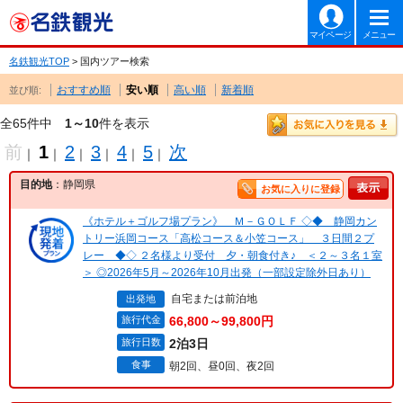
マイページ
メニュー
名鉄観光TOP
> 国内ツアー検索
おすすめ順
安い順
高い順
新着順
並び順:
全65件中
1～10
件を表示
前
1
2
3
4
5
次
｜
｜
｜
｜
｜
｜
目的地
：静岡県
お気に入りに登録
《ホテル＋ゴルフ場プラン》 Ｍ－ＧＯＬＦ ◇◆ 静岡カン
トリー浜岡コース「高松コース＆小笠コース」 ３日間２プ
レー ◆◇ ２名様より受付 夕・朝食付き♪ ＜２～３名１室
＞ ◎2026年5月～2026年10月出発（一部設定除外日あり）
自宅または前泊地
出発地
旅行代金
66,800～99,800円
旅行日数
2泊3日
食事
朝2回、昼0回、夜2回