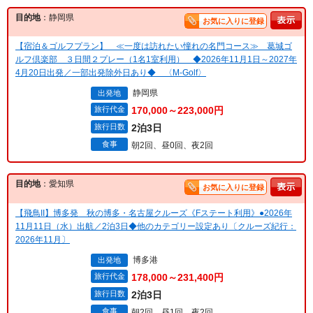
目的地
：静岡県
お気に入りに登録
【宿泊＆ゴルフプラン】 ≪一度は訪れたい憧れの名門コース≫ 葛城ゴ
ルフ倶楽部 ３日間２プレー（1名1室利用） ◆2026年11月1日～2027年
4月20日出発／一部出発除外日あり◆ 〈M-Golf〉
静岡県
出発地
旅行代金
170,000～223,000円
旅行日数
2泊3日
食事
朝2回、昼0回、夜2回
目的地
：愛知県
お気に入りに登録
【飛鳥II】博多発 秋の博多・名古屋クルーズ《Fステート利用》●2026年
11月11日（水）出航／2泊3日◆他のカテゴリー設定あり〔クルーズ紀行：
2026年11月〕
博多港
出発地
旅行代金
178,000～231,400円
旅行日数
2泊3日
食事
朝2回、昼1回、夜2回