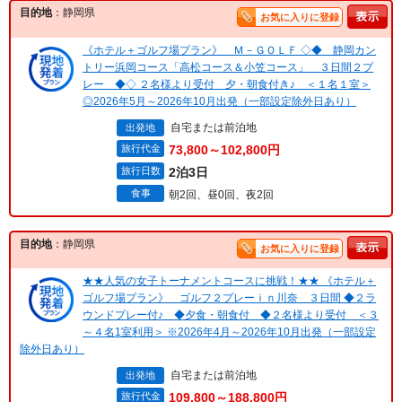
目的地
：静岡県
お気に入りに登録
《ホテル＋ゴルフ場プラン》 Ｍ－ＧＯＬＦ ◇◆ 静岡カン
トリー浜岡コース「高松コース＆小笠コース」 ３日間２プ
レー ◆◇ ２名様より受付 夕・朝食付き♪ ＜１名１室＞
◎2026年5月～2026年10月出発（一部設定除外日あり）
自宅または前泊地
出発地
旅行代金
73,800～102,800円
旅行日数
2泊3日
食事
朝2回、昼0回、夜2回
目的地
：静岡県
お気に入りに登録
★★人気の女子トーナメントコースに挑戦！★★ 《ホテル＋
ゴルフ場プラン》 ゴルフ２プレーｉｎ川奈 ３日間 ◆２ラ
ウンドプレー付♪ ◆夕食・朝食付 ◆２名様より受付 ＜３
～４名1室利用＞ ※2026年4月～2026年10月出発（一部設定
除外日あり）
自宅または前泊地
出発地
旅行代金
109,800～188,800円