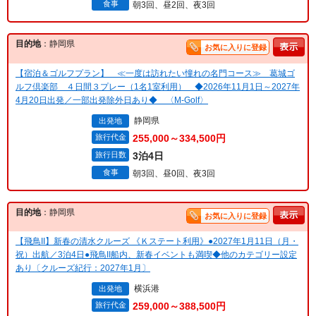
食事
朝3回、昼2回、夜3回
目的地
：静岡県
お気に入りに登録
【宿泊＆ゴルフプラン】 ≪一度は訪れたい憧れの名門コース≫ 葛城ゴ
ルフ倶楽部 ４日間３プレー（1名1室利用） ◆2026年11月1日～2027年
4月20日出発／一部出発除外日あり◆ 〈M-Golf〉
静岡県
出発地
旅行代金
255,000～334,500円
旅行日数
3泊4日
食事
朝3回、昼0回、夜3回
目的地
：静岡県
お気に入りに登録
【飛鳥II】新春の清水クルーズ 《Ｋステート利用》●2027年1月11日（月・
祝）出航／3泊4日●飛鳥II船内、新春イベントも満喫◆他のカテゴリー設定
あり〔クルーズ紀行：2027年1月〕
横浜港
出発地
旅行代金
259,000～388,500円