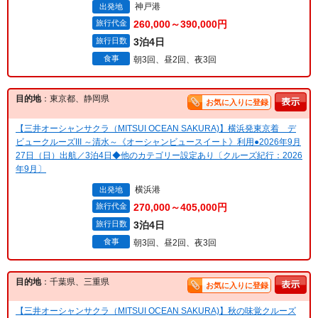
神戸港
出発地
旅行代金
260,000～390,000円
旅行日数
3泊4日
食事
朝3回、昼2回、夜3回
目的地
：東京都、静岡県
お気に入りに登録
【三井オーシャンサクラ（MITSUI OCEAN SAKURA)】横浜発東京着 デ
ビュークルーズIII ～清水～《オーシャンビュースイート》利用●2026年9月
27日（日）出航／3泊4日◆他のカテゴリー設定あり〔クルーズ紀行：2026
年9月〕
横浜港
出発地
旅行代金
270,000～405,000円
旅行日数
3泊4日
食事
朝3回、昼2回、夜3回
目的地
：千葉県、三重県
お気に入りに登録
【三井オーシャンサクラ（MITSUI OCEAN SAKURA)】秋の味覚クルーズ