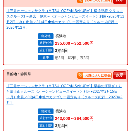
お気に入りに登録
【三井オーシャンサクラ（MITSUI OCEAN SAKURA)】横浜発着 クリスマ
スクルーズI ～新宮・伊東～《オーシャンビュースイート》利用●2026年12
月2日（水）出航／3泊4日◆他のカテゴリー設定あり〔クルーズ紀行：
2026年12月〕
横浜港
出発地
旅行代金
235,000～352,500円
旅行日数
3泊4日
食事
朝3回、昼2回、夜3回
目的地
：静岡県
お気に入りに登録
【三井オーシャンサクラ（MITSUI OCEAN SAKURA)】早春の河津ざくら
と富士山クルーズ《オーシャンビュースイート》利用●2027年2月15日
（月）出航／3泊4日◆他のカテゴリー設定あり〔クルーズ紀行：2027年2
月〕
横浜港
出発地
旅行代金
243,000～364,500円
旅行日数
3泊4日