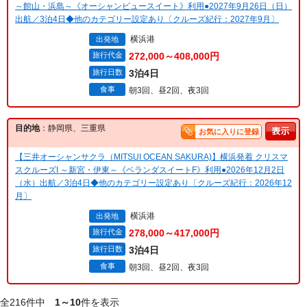
～館山・浜島～《オーシャンビュースイート》利用●2027年9月26日（日）
出航／3泊4日◆他のカテゴリー設定あり〔クルーズ紀行：2027年9月〕
横浜港
出発地
旅行代金
272,000～408,000円
旅行日数
3泊4日
食事
朝3回、昼2回、夜3回
目的地
：静岡県、三重県
お気に入りに登録
【三井オーシャンサクラ（MITSUI OCEAN SAKURA)】横浜発着 クリスマ
スクルーズI ～新宮・伊東～《ベランダスイートF》利用●2026年12月2日
（水）出航／3泊4日◆他のカテゴリー設定あり〔クルーズ紀行：2026年12
月〕
横浜港
出発地
旅行代金
278,000～417,000円
旅行日数
3泊4日
食事
朝3回、昼2回、夜3回
全216件中
1～10
件を表示