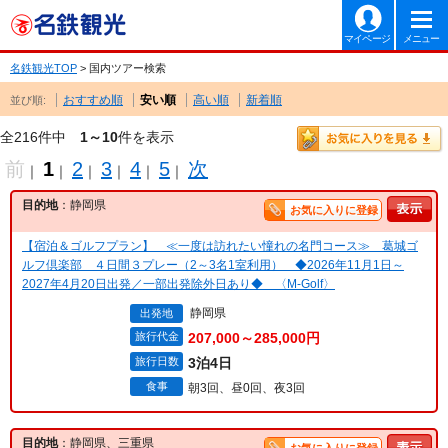
マイページ
メニュー
名鉄観光TOP
> 国内ツアー検索
おすすめ順
安い順
高い順
新着順
並び順:
全216件中
1～10
件を表示
前
1
2
3
4
5
次
｜
｜
｜
｜
｜
｜
目的地
：静岡県
お気に入りに登録
【宿泊＆ゴルフプラン】 ≪一度は訪れたい憧れの名門コース≫ 葛城ゴ
ルフ倶楽部 ４日間３プレー（2～3名1室利用） ◆2026年11月1日～
2027年4月20日出発／一部出発除外日あり◆ 〈M-Golf〉
静岡県
出発地
旅行代金
207,000～285,000円
旅行日数
3泊4日
食事
朝3回、昼0回、夜3回
目的地
：静岡県、三重県