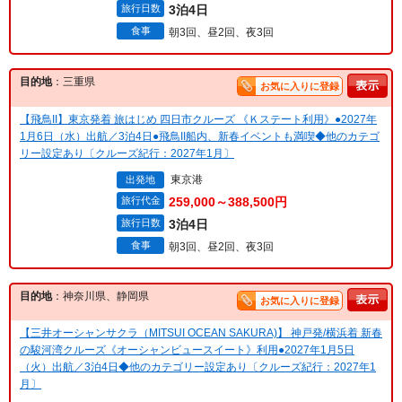
旅行日数
3泊4日
食事
朝3回、昼2回、夜3回
目的地
：三重県
お気に入りに登録
【飛鳥II】東京発着 旅はじめ 四日市クルーズ 《Ｋステート利用》●2027年
1月6日（水）出航／3泊4日●飛鳥II船内、新春イベントも満喫◆他のカテゴ
リー設定あり〔クルーズ紀行：2027年1月〕
東京港
出発地
旅行代金
259,000～388,500円
旅行日数
3泊4日
食事
朝3回、昼2回、夜3回
目的地
：神奈川県、静岡県
お気に入りに登録
【三井オーシャンサクラ（MITSUI OCEAN SAKURA)】 神戸発/横浜着 新春
の駿河湾クルーズ《オーシャンビュースイート》利用●2027年1月5日
（火）出航／3泊4日◆他のカテゴリー設定あり〔クルーズ紀行：2027年1
月〕