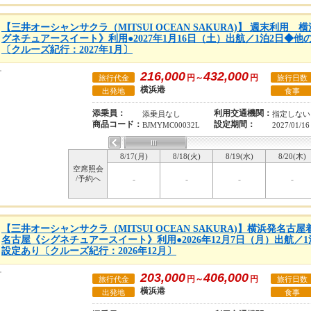
【三井オーシャンサクラ（MITSUI OCEAN SAKURA)】 週末利用
グネチュアースイート》利用●2027年1月16日（土）出航／1泊2日◆
〔クルーズ紀行：2027年1月〕
216,000
432,000
円～
円
旅行代金
旅行日数
横浜港
出発地
食事
添乗員：
利用交通機関：
添乗員なし
指定しない
商品コード：
設定期間：
BJMYMC00032L
2027/01/16
8/17(月)
8/18(火)
8/19(水)
8/20(木)
空席照会
/予約へ
-
-
-
-
【三井オーシャンサクラ（MITSUI OCEAN SAKURA)】横浜発名古屋
名古屋《シグネチュアースイート》利用●2026年12月7日（月）出航／
設定あり〔クルーズ紀行：2026年12月〕
203,000
406,000
円～
円
旅行代金
旅行日数
横浜港
出発地
食事