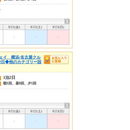
い
7
8/21(金)
8/22(土)
8/23(日)
-
-
-
ンウェイ 横浜/名古屋クル
泊2日◆他のカテゴリー設
1泊2日
朝1回、昼0回、夕1回
8/21(金)
8/22(土)
8/23(日)
-
-
-