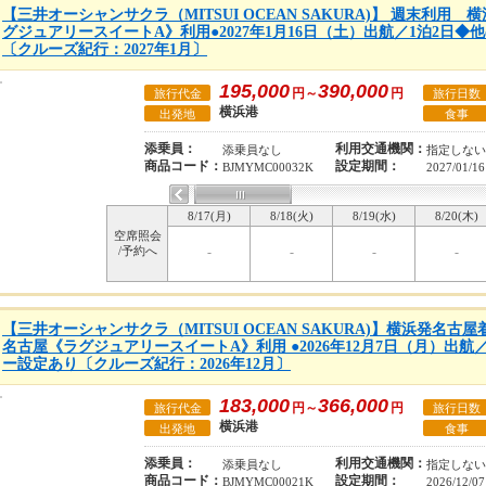
【三井オーシャンサクラ（MITSUI OCEAN SAKURA)】 週末利用
グジュアリースイートA》利用●2027年1月16日（土）出航／1泊2日
〔クルーズ紀行：2027年1月〕
195,000
390,000
円～
円
旅行代金
旅行日数
横浜港
出発地
食事
添乗員：
利用交通機関：
添乗員なし
指定しない
商品コード：
設定期間：
BJMYMC00032K
2027/01/16
8/17(月)
8/18(火)
8/19(水)
8/20(木)
空席照会
/予約へ
-
-
-
-
【三井オーシャンサクラ（MITSUI OCEAN SAKURA)】横浜発名古屋
名古屋《ラグジュアリースイートA》利用 ●2026年12月7日（月）出航
ー設定あり〔クルーズ紀行：2026年12月〕
183,000
366,000
円～
円
旅行代金
旅行日数
横浜港
出発地
食事
添乗員：
利用交通機関：
添乗員なし
指定しない
商品コード：
設定期間：
BJMYMC00021K
2026/12/07