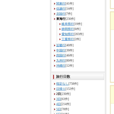
関東行
[41件]
信越行
[14件]
北陸行
[7件]
東海行
[230件]
岐阜県行
[19件]
静岡県行
[6件]
愛知県行
[203件]
三重県行
[2件]
近畿行
[40件]
中国行
[39件]
四国行
[46件]
九州行
[80件]
沖縄行
[12件]
旅行日数
指定なし
[758件]
日帰り
[152件]
2日
[230件]
3日
[63件]
4日
[214件]
5日
[78件]