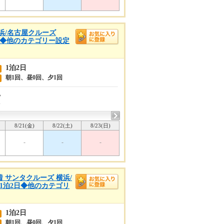
横浜/名古屋クルーズ
泊2日◆他のカテゴリー設定
1泊2日
朝1回、昼0回、夕1回
い
6
8/21(金)
8/22(土)
8/23(日)
-
-
-
着 サンタクルーズ 横浜/
航／1泊2日◆他のカテゴリ
1泊2日
朝1回、昼0回、夕1回