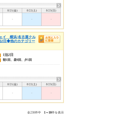
8/21(金)
8/22(土)
8/23(日)
-
-
-
ンウェイ 横浜/名古屋クル
1泊2日◆他のカテゴリー
1泊2日
朝1回、昼0回、夕1回
8/21(金)
8/22(土)
8/23(日)
-
-
-
全230件中
1～10
件を表示