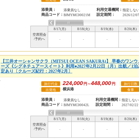
添乗員：
利用交通機関：
添乗員なし
指定しな
商品コード：
設定期間：
BJMYMC00021M
2026/12/0
8/17(月)
8/18(火)
8/19(水)
8/20(木)
空席照会
/予約へ
-
-
-
-
【三井オーシャンサクラ（MITSUI OCEAN SAKURA)】 早春のワ
ーズ《シグネチュアースイート》利用●2027年2月22日（月）出航／1
定あり〔クルーズ紀行：2027年2月〕
224,000
448,000
円～
円
旅行代金
旅行日数
横浜港
出発地
食事
添乗員：
利用交通機関：
添乗員なし
指定しない
商品コード：
設定期間：
BJMYMC00042L
2027/02/22
8/17(月)
8/18(火)
8/19(水)
8/20(木)
空席照会
/予約へ
-
-
-
-