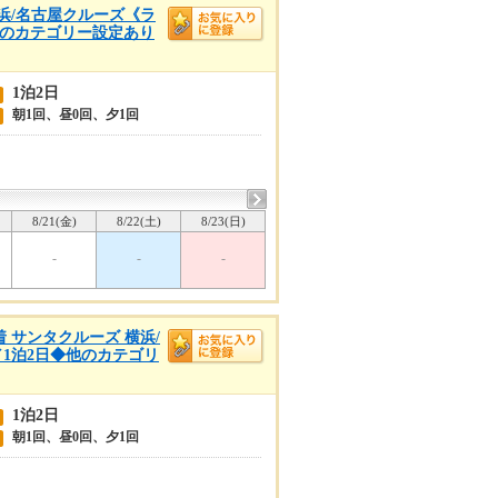
 横浜/名古屋クルーズ《ラ
◆他のカテゴリー設定あり
1泊2日
朝1回、昼0回、夕1回
8/21(金)
8/22(土)
8/23(日)
-
-
-
着 サンタクルーズ 横浜/
／1泊2日◆他のカテゴリ
1泊2日
朝1回、昼0回、夕1回