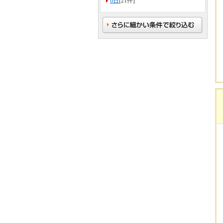
6日
[21件]