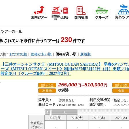
間 ツアーの一覧
230
択されている条件に合うツアーは
件です
び順：
おすすめ順
｜
価格が安い順
｜
価格が高い順
｜
新着順
【三井オーシャンサクラ（MITSUI OCEAN SAKURA)】 早春のワ
ーズ《MITSUI OCEAN スイート》利用●2027年2月22日（月）出航
設定あり〔クルーズ紀行：2027年2月〕
255,000
510,000
円～
円
旅行代金
旅行日数
横浜港
出発地
食事
添乗員：
利用交通機関：
添乗員なし
指定しな
商品コード：
設定期間：
BJMYMC00042M
2027/02/2
8/17(月)
8/18(火)
8/19(水)
8/20(木)
空席照会
/予約へ
-
-
-
-