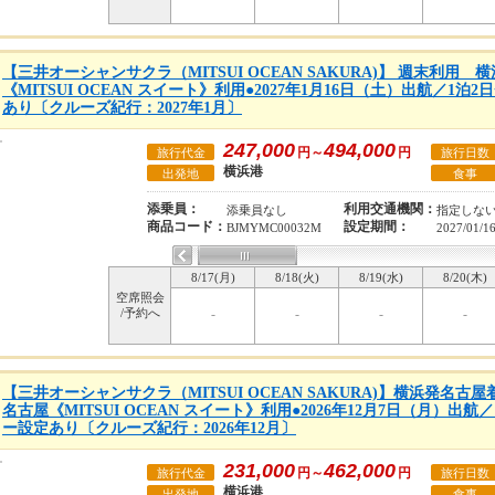
【三井オーシャンサクラ（MITSUI OCEAN SAKURA)】 週末利用 
《MITSUI OCEAN スイート》利用●2027年1月16日（土）出航／1
あり〔クルーズ紀行：2027年1月〕
247,000
494,000
円～
円
旅行代金
旅行日数
横浜港
出発地
食事
添乗員：
利用交通機関：
添乗員なし
指定しな
商品コード：
設定期間：
BJMYMC00032M
2027/01/1
8/17(月)
8/18(火)
8/19(水)
8/20(木)
空席照会
/予約へ
-
-
-
-
【三井オーシャンサクラ（MITSUI OCEAN SAKURA)】横浜発名古屋
名古屋《MITSUI OCEAN スイート》利用●2026年12月7日（月）出
ー設定あり〔クルーズ紀行：2026年12月〕
231,000
462,000
円～
円
旅行代金
旅行日数
横浜港
出発地
食事