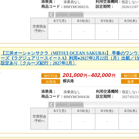
添乗員：
利用交通機関：
添乗員なし
指定しない
商品コード：
設定期間：
BJMYMC00021L
2026/12/07
8/17(月)
8/18(火)
8/19(水)
8/20(木)
空席照会
/予約へ
-
-
-
-
【三井オーシャンサクラ（MITSUI OCEAN SAKURA)】 早春のワ
ーズ《ラグジュアリースイートA》利用●2027年2月22日（月）出航／
設定あり〔クルーズ紀行：2027年2月〕
201,000
402,000
円～
円
旅行代金
旅行日数
横浜港
出発地
食事
添乗員：
利用交通機関：
添乗員なし
指定しない
商品コード：
設定期間：
BJMYMC00042K
2027/02/22
8/17(月)
8/18(火)
8/19(水)
8/20(木)
空席照会
/予約へ
-
-
-
-