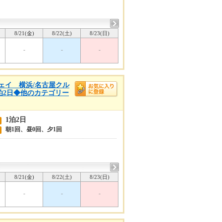
8/21(金)
8/22(土)
8/23(日)
-
-
-
ンウェイ 横浜/名古屋クル
1泊2日◆他のカテゴリー
1泊2日
朝1回、昼0回、夕1回
8/21(金)
8/22(土)
8/23(日)
-
-
-