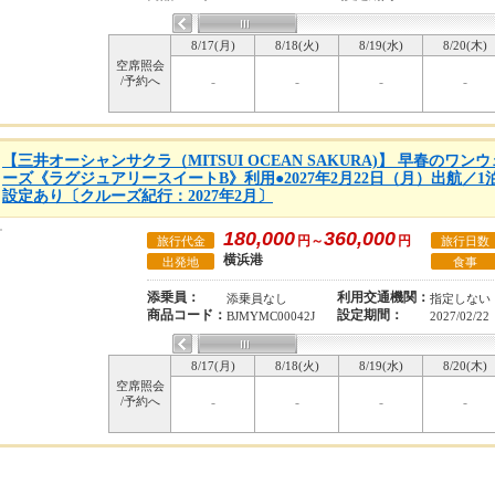
8/17(月)
8/18(火)
8/19(水)
8/20(木)
空席照会
/予約へ
-
-
-
-
【三井オーシャンサクラ（MITSUI OCEAN SAKURA)】 早春のワ
ーズ《ラグジュアリースイートB》利用●2027年2月22日（月）出航／
設定あり〔クルーズ紀行：2027年2月〕
180,000
360,000
円～
円
旅行代金
旅行日数
横浜港
出発地
食事
添乗員：
利用交通機関：
添乗員なし
指定しない
商品コード：
設定期間：
BJMYMC00042J
2027/02/22
8/17(月)
8/18(火)
8/19(水)
8/20(木)
空席照会
/予約へ
-
-
-
-