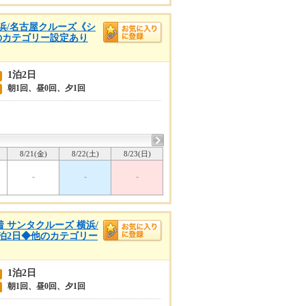
 横浜/名古屋クルーズ《シ
他のカテゴリー設定あり
1泊2日
朝1回、昼0回、夕1回
8/21(金)
8/22(土)
8/23(日)
-
-
-
着 サンタクルーズ 横浜/
1泊2日◆他のカテゴリー
1泊2日
朝1回、昼0回、夕1回