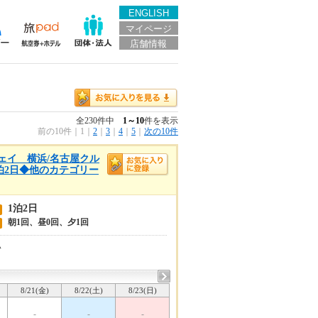
ENGLISH
マイページ
店舗情報
全230件中
1～10
件を表示
前の10件
｜
1
｜
2
｜
3
｜
4
｜
5
｜
次の10件
ンウェイ 横浜/名古屋クル
／1泊2日◆他のカテゴリー
1泊2日
朝1回、昼0回、夕1回
い
2
8/21(金)
8/22(土)
8/23(日)
-
-
-