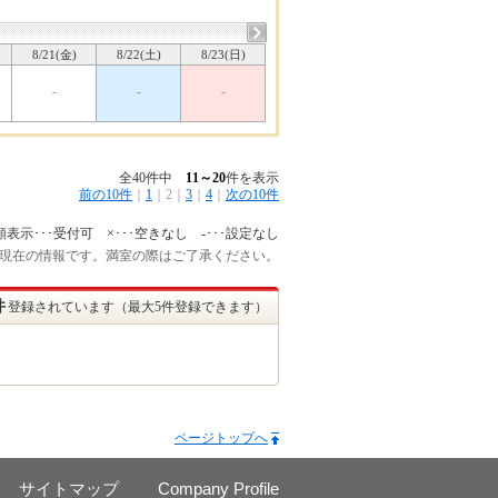
8/21(金)
8/22(土)
8/23(日)
-
-
-
全40件中
11～20
件を表示
前の10件
｜
1
｜
2
｜
3
｜
4
｜
次の10件
額表示･･･受付可 ×･･･空きなし -･･･設定なし
:45 現在の情報です。満室の際はご了承ください。
件
登録されています（最大5件登録できます）
ページトップへ
サイトマップ
Company Profile