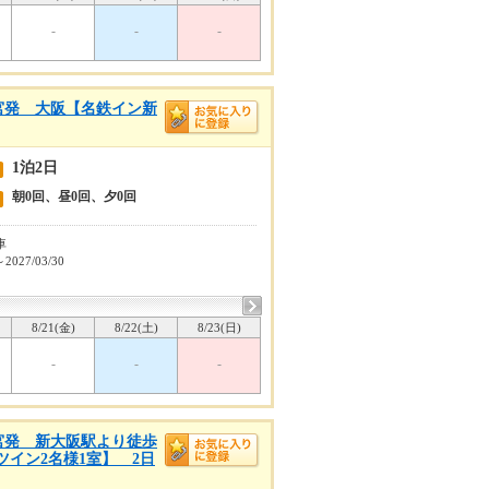
-
-
-
宮発 大阪【名鉄イン新
1泊2日
朝0回、昼0回、夕0回
車
～2027/03/30
8/21(金)
8/22(土)
8/23(日)
-
-
-
宮発 新大阪駅より徒歩
イン2名様1室】 2日