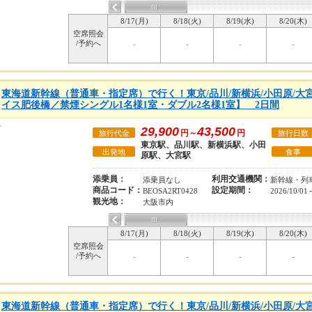
8/17(月)
8/18(火)
8/19(水)
8/20(木)
空席照会
/予約へ
-
-
-
-
東海道新幹線（普通車・指定席）で行く！東京/品川/新横浜/小田原/大
イス肥後橋／禁煙シングル1名様1室・ダブル2名様1室】 2日間
29,900
43,500
円～
円
旅行代金
旅行日数
東京駅、品川駅、新横浜駅、小田
出発地
食事
原駅、大宮駅
添乗員：
利用交通機関：
添乗員なし
新幹線・列
商品コード：
設定期間：
BEOSA2RT0428
2026/10/01
観光地：
大阪市内
8/17(月)
8/18(火)
8/19(水)
8/20(木)
空席照会
/予約へ
-
-
-
-
東海道新幹線（普通車・指定席）で行く！東京/品川/新横浜/小田原/大