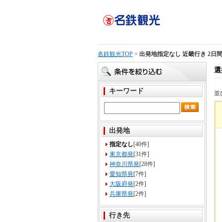
名鉄観光TOP
>
出発地指定なし 近畿行き 2日
選
キーワード
並
出発地
指定なし
[40件]
東京都発
[31件]
神奈川県発
[28件]
愛知県発
[7件]
大阪府発
[2件]
兵庫県発
[2件]
行き先