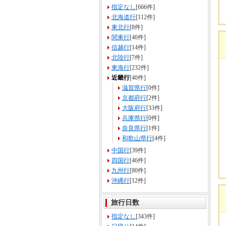
指定なし
[666件]
北海道行
[112件]
東北行
[8件]
関東行
[40件]
信越行
[14件]
北陸行
[7件]
東海行
[232件]
近畿行
[40件]
滋賀県行
[0件]
京都府行
[2件]
大阪府行
[33件]
兵庫県行
[0件]
奈良県行
[1件]
和歌山県行
[4件]
中国行
[39件]
四国行
[46件]
九州行
[80件]
沖縄行
[12件]
旅行日数
指定なし
[343件]