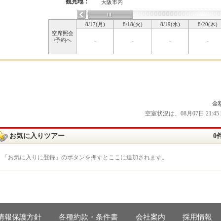
観光地：
大阪市内
8/17(月)
8/18(火)
8/19(水)
8/20(木)
空席照会
/予約へ
-
-
-
-
金
空室状況は、08月07日 21
お気に入りツアー
0
「お気に入りに登録」のボタンを押すとここに追加されます。
情報保護方針
各種約款・条件書
会社案内
採用情報