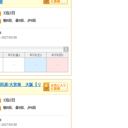
間
1泊2日
朝0回、昼0回、夕0回
車
～2027/03/30
8/21(金)
8/22(土)
8/23(日)
-
-
-
小田原/大宮発 大阪【リ
1泊2日
朝0回、昼0回、夕0回
車
～2027/03/30