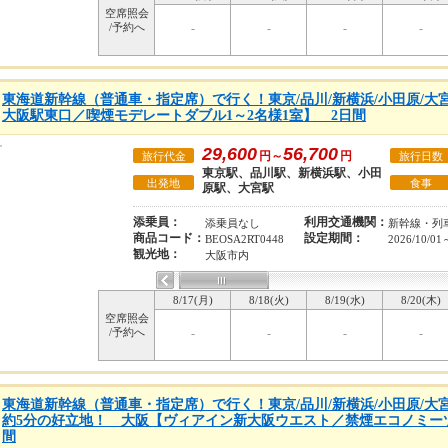
空席照会
/予約へ
-
-
-
-
東海道新幹線（普通車・指定席）で行く！東京/品川/新横浜/小田原/大
大阪駅東口／喫煙モデレートダブル1～2名様1室】 2日間
29,600
56,700
円～
円
旅行代金
旅行日数
東京駅、品川駅、新横浜駅、小田
出発地
食事
原駅、大宮駅
添乗員：
利用交通機関：
添乗員なし
新幹線・列
商品コード：
設定期間：
BEOSA2RT0448
2026/10/01
観光地：
大阪市内
8/17(月)
8/18(火)
8/19(水)
8/20(木)
空席照会
/予約へ
-
-
-
-
東海道新幹線（普通車・指定席）で行く！東京/品川/新横浜/小田原/大
約5分の好立地！ 大阪【ヴィアイン新大阪ウエスト／禁煙エコノミーツ
間