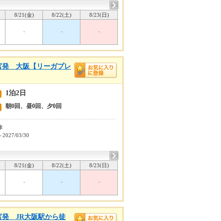
8/21(金)
8/22(土)
8/23(日)
-
-
-
宮発 大阪【リーガプレ
1泊2日
朝0回、昼0回、夕0回
車
～2027/03/30
8/21(金)
8/22(土)
8/23(日)
-
-
-
宮発 JR大阪駅から徒