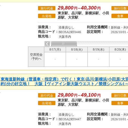
29,800
40,300
円～
円
旅行代金
旅行日数
東京駅、品川駅、新横浜駅、小田
出発地
食事
原駅、大宮駅
添乗員：
利用交通機関：
添乗員なし
新幹線・列
商品コード：
設定期間：
BEOSA2RT0446
2026/10/01
観光地：
大阪市内
8/17(月)
8/18(火)
8/19(水)
8/20(木)
空席照会
/予約へ
-
-
-
-
東海道新幹線（普通車・指定席）で行く！東京/品川/新横浜/小田原/大
約5分の好立地！ 大阪【ヴィアイン新大阪ウエスト／禁煙シングル1～
29,800
49,100
円～
円
旅行代金
旅行日数
東京駅、品川駅、新横浜駅、小田
出発地
食事
原駅、大宮駅
添乗員：
利用交通機関：
添乗員なし
新幹線・列
商品コード：
設定期間：
BEOSA2RT0447
2026/10/01
観光地：
大阪市内