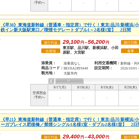
/予約へ
-
-
-
-
《早30》東海道新幹線（普通車・指定席）で行く！東京/品川/新横浜/
鉄イン新大阪駅東口／喫煙モデレートダブル1～2名様1室】 2日間
29,100
56,200
円～
円
旅行代金
旅行日数
東京駅、品川駅、新横浜駅、小田
出発地
食事
原駅、大宮駅
添乗員：
利用交通機関：
添乗員なし
新幹線・列
商品コード：
設定期間：
BEOSA2RT0449
2026/10/01
観光地：
大阪市内
8/17(月)
8/18(火)
8/19(水)
8/20(木)
空席照会
/予約へ
-
-
-
-
《早21》東海道新幹線（普通車・指定席）で行く！東京/品川/新横浜/
ーガプレイス肥後橋／禁煙シングル1名様1室・ダブル2名様1室】 2日
29,400
43,000
円～
円
旅行代金
旅行日数