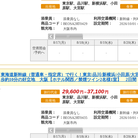
東京駅、品川駅、新横浜駅、小田
出発地
食事
原駅、大宮駅
添乗員：
利用交通機関：
添乗員なし
新幹線・列
商品コード：
設定期間：
BEOSA2RT0429
2026/10/01
観光地：
大阪市内
8/17(月)
8/18(火)
8/19(水)
8/20(木)
空席照会
/予約へ
-
-
-
-
東海道新幹線（普通車・指定席）で行く！東京/品川/新横浜/小田原/大
歩約10分の好立地 大阪【ホテル関西／禁煙ツイン2名様1室】 2日間
29,600
37,100
円～
円
旅行代金
旅行日数
東京駅、品川駅、新横浜駅、小田
出発地
食事
原駅、大宮駅
添乗員：
利用交通機関：
添乗員なし
新幹線・列
商品コード：
設定期間：
BEOSA2RT0435
2026/10/01
観光地：
大阪市内
8/17(月)
8/18(火)
8/19(水)
8/20(木)