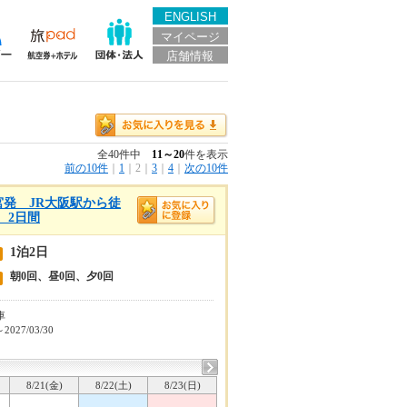
ENGLISH
マイページ
店舗情報
全40件中
11～20
件を表示
前の10件
｜
1
｜
2
｜
3
｜
4
｜
次の10件
宮発 JR大阪駅から徒
 2日間
1泊2日
朝0回、昼0回、夕0回
車
～2027/03/30
8/21(金)
8/22(土)
8/23(日)