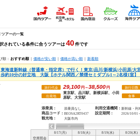
間 ツアーの一覧
40
択されている条件に合うツアーは
件です
び順：
おすすめ順
｜
価格が安い順
｜
価格が高い順
｜
新着順
東海道新幹線（普通車・指定席）で行く！東京/品川/新横浜/小田原/大
歩約10分の好立地 大阪【ホテル関西／禁煙セミダブル1～2名様1室】
29,100
38,500
円～
円
旅行代金
旅行日数
東京駅、品川駅、新横浜駅、小田
出発地
食事
原駅、大宮駅
添乗員：
利用交通機関：
添乗員なし
新幹線・列
商品コード：
設定期間：
BEOSA2RT0437
2026/10/01
観光地：
大阪市内
8/17(月)
8/18(火)
8/19(水)
8/20(木)
空席照会