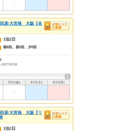
-
-
-
小田原/大宮発 大阪【名
1泊2日
朝0回、昼0回、夕0回
車
～2027/03/30
8/21(金)
8/22(土)
8/23(日)
-
-
-
小田原/大宮発 大阪【リ
間
1泊2日