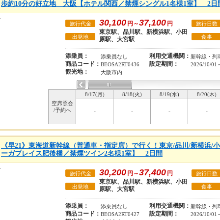
歩約10分の好立地 大阪【ホテル関西／禁煙シングル1名様1室】 2日
30,100
37,100
円～
円
旅行代金
旅行日数
東京駅、品川駅、新横浜駅、小田
出発地
食事
原駅、大宮駅
添乗員：
利用交通機関：
添乗員なし
新幹線・列
商品コード：
設定期間：
BEOSA2RT0436
2026/10/01
観光地：
大阪市内
8/17(月)
8/18(火)
8/19(水)
8/20(木)
空席照会
/予約へ
-
-
-
-
《早21》東海道新幹線（普通車・指定席）で行く！東京/品川/新横浜/
ーガプレイス肥後橋／禁煙ツイン2名様1室】 2日間
30,200
37,400
円～
円
旅行代金
旅行日数
東京駅、品川駅、新横浜駅、小田
出発地
食事
原駅、大宮駅
添乗員：
利用交通機関：
添乗員なし
新幹線・列
商品コード：
設定期間：
BEOSA2RT0427
2026/10/01