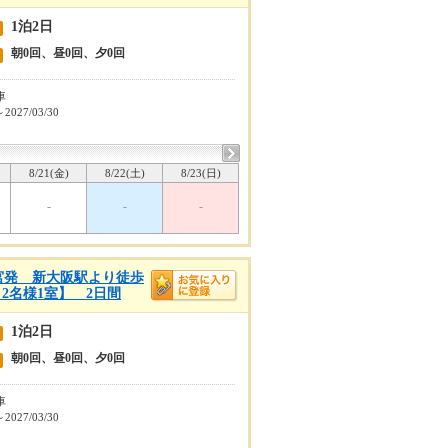
1泊2日
朝0回、昼0回、夕0回
車
～2027/03/30
8/21(金)
8/22(土)
8/23(日)
-
-
-
宮発 新大阪駅より徒歩
2名様1室】 2日間
1泊2日
朝0回、昼0回、夕0回
車
～2027/03/30