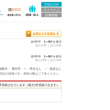
ENGLISH
マイページ
店舗情報
全0件中
1～0
件を表示
前の10件
｜
次の10件
全0件中
1～0
件を表示
前の10件
｜
次の10件
額表示･･･受付可 ×･･･空きなし -･･･設定なし
:45 現在の情報です。満室の際はご了承ください。
件
登録されています（最大5件登録できます）