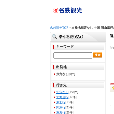
名鉄観光TOP
>
出発地指定なし 中国-岡山県行
選
キーワード
並
出発地
指定なし
[0件]
行き先
指定なし
[158件]
北海道行
[12件]
東北行
[13件]
関東行
[25件]
東海行
[21件]