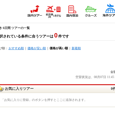
き 6日間 ツアーの一覧
0
択されている条件に合うツアーは
件です
び順：
おすすめ順
｜
価格が安い順
｜
価格が高い順
｜
新着順
金
空室状況は、08月07日 11
お気に入りツアー
0
「お気に入りに登録」のボタンを押すとここに追加されます。