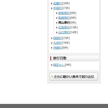
近畿行
[20件]
中国行
[27件]
鳥取県行
[0件]
島根県行
[0件]
岡山県行
[0件]
広島県行
[13件]
山口県行
[14件]
四国行
[25件]
九州行
[79件]
沖縄行
[8件]
旅行日数
指定なし
[0件]