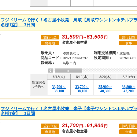
フジドリームで行く！名古屋小牧発 鳥取【鳥取ワシントンホテルプラ
名様1室】 3日間
31,500
61,500
円～
円
旅行代金
旅行日数
名古屋小牧空港
出発地
食事
添乗員：
利用交通機関：
添乗員なし
航空機
商品コード：
設定期間：
BPIZO3NKM792
2026/04/01
観光地：
鳥取市内
8/18(火)
8/19(水)
8/20(木)
8/21(金)
空席照会
/予約へ
33,700～
33,700～
35,900～
36,800～
38,100
38,100
40,300
42,200
フジドリームで行く！名古屋小牧発 米子【米子ワシントンホテルプラ
名様1室】 3日間
31,700
61,900
円～
円
旅行代金
旅行日数
名古屋小牧空港
出発地
食事