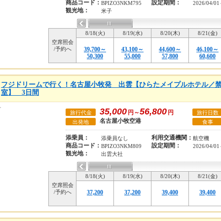
商品コード：
設定期間：
BPIZO3NKM795
2026/04/01
観光地：
米子
8/18(火)
8/19(水)
8/20(木)
8/21(金)
空席照会
/予約へ
39,700～
43,100～
44,600～
46,100～
50,300
55,000
57,800
60,600
フジドリームで行く！名古屋小牧発 出雲【ひらたメイプルホテル／禁
室】 3日間
35,000
56,800
円～
円
旅行代金
旅行日数
名古屋小牧空港
出発地
食事
添乗員：
利用交通機関：
添乗員なし
航空機
商品コード：
設定期間：
BPIZO3NKM809
2026/04/01
観光地：
出雲大社
8/18(火)
8/19(水)
8/20(木)
8/21(金)
空席照会
/予約へ
37,200
37,200
39,400
39,400