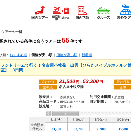
間 ツアーの一覧
55
択されている条件に合うツアーは
件です
び順：
おすすめ順
｜
価格が安い順
｜
価格が高い順
｜
新着順
フジドリームで行く！名古屋小牧発 出雲【ひらたメイプルホテル／禁
室】 3日間
31,500
53,300
円～
円
旅行代金
旅行日数
名古屋小牧空港
出発地
食事
添乗員：
利用交通機関：
添乗員なし
航空機
商品コード：
設定期間：
BPIZO3NKM810
2026/04/01
観光地：
出雲大社
8/18(火)
8/19(水)
8/20(木)
8/21(金)
空席照会
/予約へ
33,700
33,700
35,900
35,900