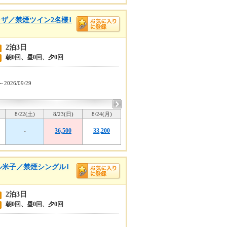
ザ／禁煙ツイン2名様1
2泊3日
朝0回、昼0回、夕0回
～2026/09/29
8/22(土)
8/23(日)
8/24(月)
-
36,500
33,200
ル米子／禁煙シングル1
2泊3日
朝0回、昼0回、夕0回