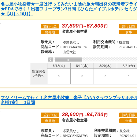
名古屋小牧発着★一度は行ってみたい山陰の旅★朝出発の夜帰着フラ
★FDAで行く！出雲フリープラン3日間【ひらたメイプルホテル セミダ
★【4月～10月】
37,800
67,800
円～
円
旅行代金
旅行日数
名古屋小牧空港
出発地
食事
添乗員：
利用交通機関：
添乗員なし
航空機
商品コード：
設定期間：
BFLYA6A3K036
2026/04/01
観光地：
出雲大社
8/18(火)
8/19(水)
8/20(木)
8/21(金)
空席照会
/予約へ
×
×
×
×
フジドリームで行く！名古屋小牧発 米子【ANAクラウンプラザホテ
名様1室】 3日間
38,600
84,700
円～
円
旅行代金
旅行日数
名古屋小牧空港
出発地
食事
添乗員：
利用交通機関：
添乗員なし
航空機
商品コード：
設定期間：
BPIZO3NKM793
2026/04/01