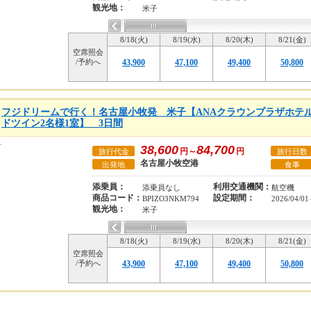
観光地：
米子
8/18(火)
8/19(水)
8/20(木)
8/21(金)
空席照会
/予約へ
43,900
47,100
49,400
50,800
フジドリームで行く！名古屋小牧発 米子【ANAクラウンプラザホテ
ドツイン2名様1室】 3日間
38,600
84,700
円～
円
旅行代金
旅行日数
名古屋小牧空港
出発地
食事
添乗員：
利用交通機関：
添乗員なし
航空機
商品コード：
設定期間：
BPIZO3NKM794
2026/04/01
観光地：
米子
8/18(火)
8/19(水)
8/20(木)
8/21(金)
空席照会
/予約へ
43,900
47,100
49,400
50,800