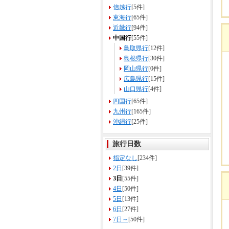
信越行
[5件]
東海行
[65件]
近畿行
[94件]
中国行
[55件]
鳥取県行
[12件]
島根県行
[30件]
岡山県行
[0件]
広島県行
[15件]
山口県行
[4件]
四国行
[65件]
九州行
[165件]
沖縄行
[25件]
旅行日数
指定なし
[234件]
2日
[39件]
3日
[55件]
4日
[50件]
5日
[13件]
6日
[27件]
7日～
[50件]