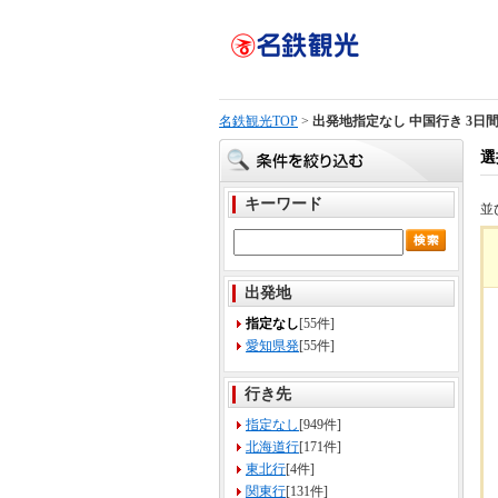
名鉄観光TOP
>
出発地指定なし 中国行き 3日
選
キーワード
並
出発地
指定なし
[55件]
愛知県発
[55件]
行き先
指定なし
[949件]
北海道行
[171件]
東北行
[4件]
関東行
[131件]