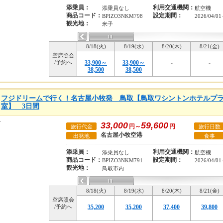
添乗員：
利用交通機関：
添乗員なし
航空機
商品コード：
設定期間：
BPIZO3NKM798
2026/04/01
観光地：
米子
8/18(火)
8/19(水)
8/20(木)
8/21(金)
空席照会
/予約へ
33,900～
33,900～
-
-
38,500
38,500
フジドリームで行く！名古屋小牧発 鳥取【鳥取ワシントンホテルプラ
室】 3日間
33,000
59,600
円～
円
旅行代金
旅行日数
名古屋小牧空港
出発地
食事
添乗員：
利用交通機関：
添乗員なし
航空機
商品コード：
設定期間：
BPIZO3NKM791
2026/04/01
観光地：
鳥取市内
8/18(火)
8/19(水)
8/20(木)
8/21(金)
空席照会
/予約へ
35,200
35,200
37,400
39,800