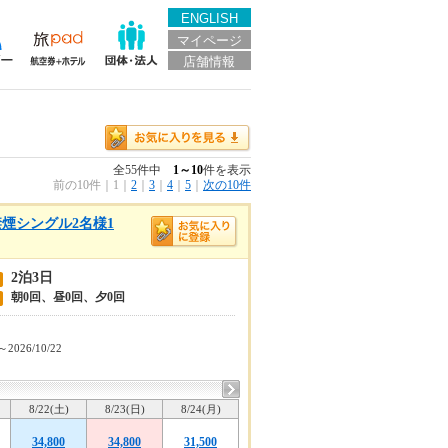
ENGLISH
マイページ
店舗情報
全55件中
1～10
件を表示
前の10件
｜
1
｜
2
｜
3
｜
4
｜
5
｜
次の10件
煙シングル2名様1
2泊3日
朝0回、昼0回、夕0回
～2026/10/22
8/22(土)
8/23(日)
8/24(月)
34,800
34,800
31,500