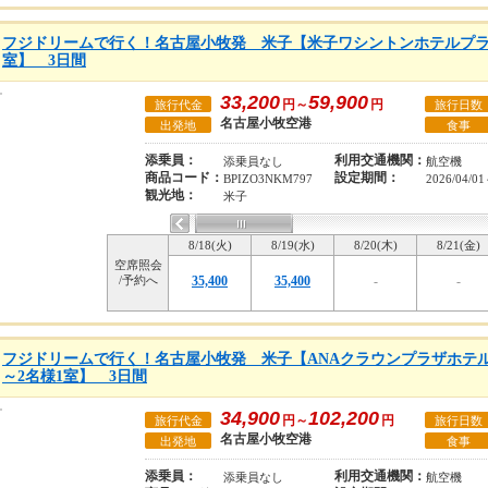
フジドリームで行く！名古屋小牧発 米子【米子ワシントンホテルプラ
室】 3日間
33,200
59,900
円～
円
旅行代金
旅行日数
名古屋小牧空港
出発地
食事
添乗員：
利用交通機関：
添乗員なし
航空機
商品コード：
設定期間：
BPIZO3NKM797
2026/04/01
観光地：
米子
8/18(火)
8/19(水)
8/20(木)
8/21(金)
空席照会
/予約へ
35,400
35,400
-
-
フジドリームで行く！名古屋小牧発 米子【ANAクラウンプラザホテ
～2名様1室】 3日間
34,900
102,200
円～
円
旅行代金
旅行日数
名古屋小牧空港
出発地
食事
添乗員：
利用交通機関：
添乗員なし
航空機