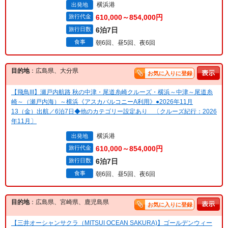
横浜港
出発地
旅行代金
610,000～854,000円
旅行日数
6泊7日
食事
朝6回、昼5回、夜6回
目的地
：広島県、大分県
お気に入りに登録
【飛鳥III】瀬戸内航路 秋の中津・尾道糸崎クルーズ・横浜～中津～尾道糸
崎～（瀬戸内海）～横浜《アスカバルコニーA利用》●2026年11月
13（金）出航／6泊7日◆他のカテゴリー設定あり 〔クルーズ紀行：2026
年11月〕
横浜港
出発地
旅行代金
610,000～854,000円
旅行日数
6泊7日
食事
朝6回、昼5回、夜6回
目的地
：広島県、宮崎県、鹿児島県
お気に入りに登録
【三井オーシャンサクラ（MITSUI OCEAN SAKURA)】ゴールデンウィー