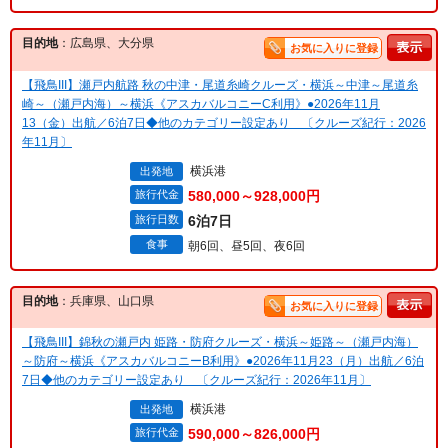
目的地
：広島県、大分県
お気に入りに登録
【飛鳥III】瀬戸内航路 秋の中津・尾道糸崎クルーズ・横浜～中津～尾道糸
崎～（瀬戸内海）～横浜《アスカバルコニーC利用》●2026年11月
13（金）出航／6泊7日◆他のカテゴリー設定あり 〔クルーズ紀行：2026
年11月〕
横浜港
出発地
旅行代金
580,000～928,000円
旅行日数
6泊7日
食事
朝6回、昼5回、夜6回
目的地
：兵庫県、山口県
お気に入りに登録
【飛鳥III】錦秋の瀬戸内 姫路・防府クルーズ・横浜～姫路～（瀬戸内海）
～防府～横浜《アスカバルコニーB利用》●2026年11月23（月）出航／6泊
7日◆他のカテゴリー設定あり 〔クルーズ紀行：2026年11月〕
横浜港
出発地
旅行代金
590,000～826,000円