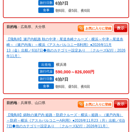
旅行日数
6泊7日
食事
朝6回、昼5回、夜6回
目的地
：広島県、大分県
お気に入りに登録
【飛鳥III】瀬戸内航路 秋の中津・尾道糸崎クルーズ・横浜～中津～尾道糸
崎～（瀬戸内海）～横浜《アスカバルコニーB利用》●2026年11月
13（金）出航／6泊7日◆他のカテゴリー設定あり 〔クルーズ紀行：2026
年11月〕
横浜港
出発地
旅行代金
590,000～826,000円
旅行日数
6泊7日
食事
朝6回、昼5回、夜6回
目的地
：兵庫県、山口県
お気に入りに登録
【飛鳥III】錦秋の瀬戸内 姫路・防府クルーズ・横浜～姫路～（瀬戸内海）
～防府～横浜《アスカバルコニーA利用》●2026年11月23（月）出航／6泊
7日◆他のカテゴリー設定あり 〔クルーズ紀行：2026年11月〕