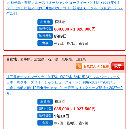
ク 種子島・甑島クルーズ《オーシャンビュースイート》利用●2027年4月
28日（水）出航／8泊9日◆他のカテゴリー設定あり〔クルーズ紀行：2027
年2月〕
横浜港
出発地
旅行代金
680,000～1,020,000円
旅行日数
8泊9日
食事
朝8回、昼7回、夜8回
目的地
：岩手県、茨城県、石川県、鳥取県、山口県
お気に入りに登録
【三井オーシャンサクラ（MITSUI OCEAN SAKURA)】シルバーウィーク
日本一周クルーズ《オーシャンビュースイート》利用●2027年9月17日
（金）出航／9泊10日◆他のカテゴリー設定あり〔クルーズ紀行：2027年9
月〕
横浜港
出発地
旅行代金
685,000～1,027,500円
旅行日数
9泊10日
食事
朝9回、昼8回、夜9回