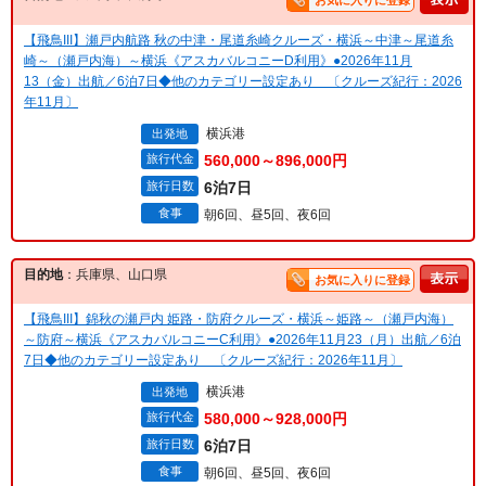
お気に入りに登録
【飛鳥III】瀬戸内航路 秋の中津・尾道糸崎クルーズ・横浜～中津～尾道糸
崎～（瀬戸内海）～横浜《アスカバルコニーD利用》●2026年11月
13（金）出航／6泊7日◆他のカテゴリー設定あり 〔クルーズ紀行：2026
年11月〕
横浜港
出発地
旅行代金
560,000～896,000円
旅行日数
6泊7日
食事
朝6回、昼5回、夜6回
目的地
：兵庫県、山口県
お気に入りに登録
【飛鳥III】錦秋の瀬戸内 姫路・防府クルーズ・横浜～姫路～（瀬戸内海）
～防府～横浜《アスカバルコニーC利用》●2026年11月23（月）出航／6泊
7日◆他のカテゴリー設定あり 〔クルーズ紀行：2026年11月〕
横浜港
出発地
旅行代金
580,000～928,000円
旅行日数
6泊7日
食事
朝6回、昼5回、夜6回