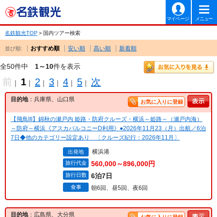
マイページ
メニュー
名鉄観光TOP
> 国内ツアー検索
おすすめ順
安い順
高い順
新着順
並び順:
全50件中
1～10
件を表示
前
1
2
3
4
5
次
｜
｜
｜
｜
｜
｜
目的地
：兵庫県、山口県
お気に入りに登録
【飛鳥III】錦秋の瀬戸内 姫路・防府クルーズ・横浜～姫路～（瀬戸内海）
～防府～横浜《アスカバルコニーD利用》●2026年11月23（月）出航／6泊
7日◆他のカテゴリー設定あり 〔クルーズ紀行：2026年11月〕
横浜港
出発地
旅行代金
560,000～896,000円
旅行日数
6泊7日
食事
朝6回、昼5回、夜6回
目的地
：広島県、大分県