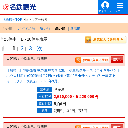
マイページ
メニュー
名鉄観光TOP
> 国内ツアー検索
おすすめ順
安い順
高い順
新着順
並び順:
全25件中
1～10
件を表示
前
1
2
3
次
｜
｜
｜
｜
目的地
：和歌山県、香川県
お気に入りに登録
【飛鳥III】博多発着 秋の瀬戸内 和歌山・小豆島クルーズ《ロイヤルペント
ハウス利用》●2026年9月7日(水)出航／5泊6日◆他のカテゴリー設定あ
り 〔クルーズ紀行：2026年9月〕
博多港
出発地
旅行代金
2,610,000～5,220,000円
旅行日数
5泊6日
食事
朝5回、昼4回、夜5回
目的地
：和歌山県、香川県