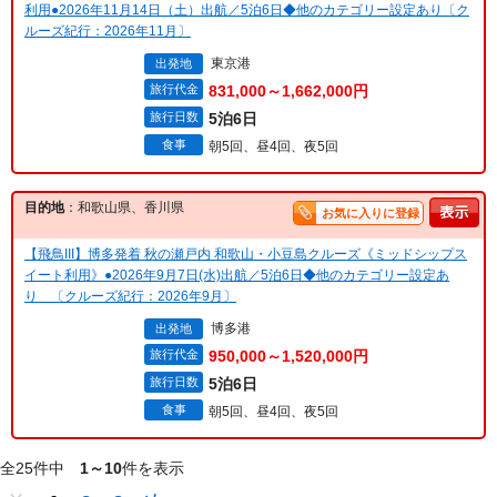
利用●2026年11月14日（土）出航／5泊6日◆他のカテゴリー設定あり〔ク
ルーズ紀行：2026年11月〕
東京港
出発地
旅行代金
831,000～1,662,000円
旅行日数
5泊6日
食事
朝5回、昼4回、夜5回
目的地
：和歌山県、香川県
お気に入りに登録
【飛鳥III】博多発着 秋の瀬戸内 和歌山・小豆島クルーズ《ミッドシップス
イート利用》●2026年9月7日(水)出航／5泊6日◆他のカテゴリー設定あ
り 〔クルーズ紀行：2026年9月〕
博多港
出発地
旅行代金
950,000～1,520,000円
旅行日数
5泊6日
食事
朝5回、昼4回、夜5回
全25件中
1～10
件を表示