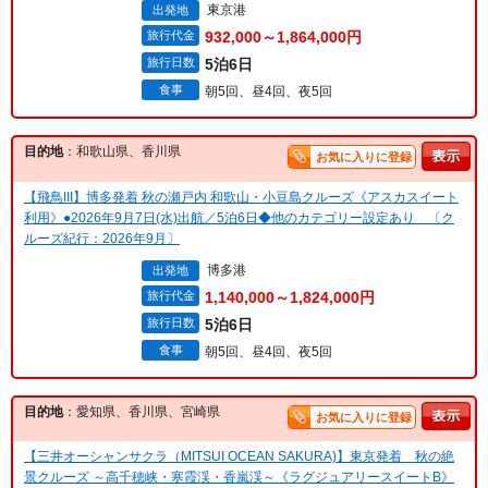
東京港
出発地
旅行代金
932,000～1,864,000円
旅行日数
5泊6日
食事
朝5回、昼4回、夜5回
目的地
：和歌山県、香川県
お気に入りに登録
【飛鳥III】博多発着 秋の瀬戸内 和歌山・小豆島クルーズ《アスカスイート
利用》●2026年9月7日(水)出航／5泊6日◆他のカテゴリー設定あり 〔ク
ルーズ紀行：2026年9月〕
博多港
出発地
旅行代金
1,140,000～1,824,000円
旅行日数
5泊6日
食事
朝5回、昼4回、夜5回
目的地
：愛知県、香川県、宮崎県
お気に入りに登録
【三井オーシャンサクラ（MITSUI OCEAN SAKURA)】東京発着 秋の絶
景クルーズ ～高千穂峡・寒霞渓・香嵐渓～《ラグジュアリースイートB》