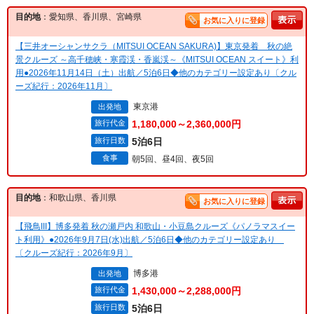
目的地
：愛知県、香川県、宮崎県
お気に入りに登録
【三井オーシャンサクラ（MITSUI OCEAN SAKURA)】東京発着 秋の絶
景クルーズ ～高千穂峡・寒霞渓・香嵐渓～《MITSUI OCEAN スイート》利
用●2026年11月14日（土）出航／5泊6日◆他のカテゴリー設定あり〔クル
ーズ紀行：2026年11月〕
東京港
出発地
旅行代金
1,180,000～2,360,000円
旅行日数
5泊6日
食事
朝5回、昼4回、夜5回
目的地
：和歌山県、香川県
お気に入りに登録
【飛鳥III】博多発着 秋の瀬戸内 和歌山・小豆島クルーズ《パノラマスイー
ト利用》●2026年9月7日(水)出航／5泊6日◆他のカテゴリー設定あり
〔クルーズ紀行：2026年9月〕
博多港
出発地
旅行代金
1,430,000～2,288,000円
旅行日数
5泊6日