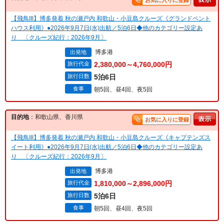
お気に入りに登録
【飛鳥III】博多発着 秋の瀬戸内 和歌山・小豆島クルーズ《グランドペント
ハウス利用》●2026年9月7日(水)出航／5泊6日◆他のカテゴリー設定あ
り 〔クルーズ紀行：2026年9月〕
博多港
出発地
旅行代金
2,380,000～4,760,000円
旅行日数
5泊6日
食事
朝5回、昼4回、夜5回
目的地
：和歌山県、香川県
お気に入りに登録
【飛鳥III】博多発着 秋の瀬戸内 和歌山・小豆島クルーズ《キャプテンズス
イート利用》●2026年9月7日(水)出航／5泊6日◆他のカテゴリー設定あ
り 〔クルーズ紀行：2026年9月〕
博多港
出発地
旅行代金
1,810,000～2,896,000円
旅行日数
5泊6日
食事
朝5回、昼4回、夜5回