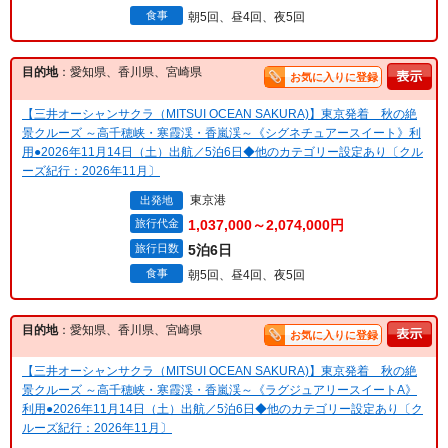
食事
朝5回、昼4回、夜5回
目的地
：愛知県、香川県、宮崎県
お気に入りに登録
【三井オーシャンサクラ（MITSUI OCEAN SAKURA)】東京発着 秋の絶
景クルーズ ～高千穂峡・寒霞渓・香嵐渓～《シグネチュアースイート》利
用●2026年11月14日（土）出航／5泊6日◆他のカテゴリー設定あり〔クル
ーズ紀行：2026年11月〕
東京港
出発地
旅行代金
1,037,000～2,074,000円
旅行日数
5泊6日
食事
朝5回、昼4回、夜5回
目的地
：愛知県、香川県、宮崎県
お気に入りに登録
【三井オーシャンサクラ（MITSUI OCEAN SAKURA)】東京発着 秋の絶
景クルーズ ～高千穂峡・寒霞渓・香嵐渓～《ラグジュアリースイートA》
利用●2026年11月14日（土）出航／5泊6日◆他のカテゴリー設定あり〔ク
ルーズ紀行：2026年11月〕