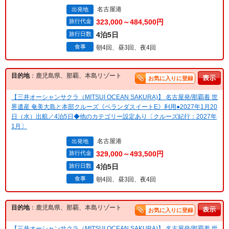
名古屋港
出発地
旅行代金
323,000～484,500円
旅行日数
4泊5日
食事
朝4回、昼3回、夜4回
目的地
：鹿児島県、那覇、本島リゾート
お気に入りに登録
【三井オーシャンサクラ（MITSUI OCEAN SAKURA)】 名古屋発/那覇着 世
界遺産 奄美大島と本部クルーズ《ベランダスイートE》利用●2027年1月20
日（水）出航／4泊5日◆他のカテゴリー設定あり〔クルーズ紀行：2027年
1月〕
名古屋港
出発地
旅行代金
329,000～493,500円
旅行日数
4泊5日
食事
朝4回、昼3回、夜4回
目的地
：鹿児島県、那覇、本島リゾート
お気に入りに登録
【三井オーシャンサクラ（MITSUI OCEAN SAKURA)】 名古屋発/那覇着 世