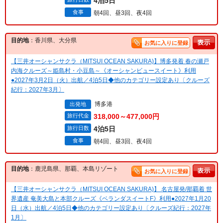
4泊5日
食事
朝4回、昼3回、夜4回
目的地
：香川県、大分県
お気に入りに登録
【三井オーシャンサクラ（MITSUI OCEAN SAKURA)】博多発着 春の瀬戸
内海クルーズ～姫島村・小豆島～《オーシャンビュースイート》利用
●2027年3月2日（火）出航／4泊5日◆他のカテゴリー設定あり〔クルーズ
紀行：2027年3月〕
博多港
出発地
旅行代金
318,000～477,000円
旅行日数
4泊5日
食事
朝4回、昼3回、夜4回
目的地
：鹿児島県、那覇、本島リゾート
お気に入りに登録
【三井オーシャンサクラ（MITSUI OCEAN SAKURA)】 名古屋発/那覇着 世
界遺産 奄美大島と本部クルーズ《ベランダスイートF》利用●2027年1月20
日（水）出航／4泊5日◆他のカテゴリー設定あり〔クルーズ紀行：2027年
1月〕