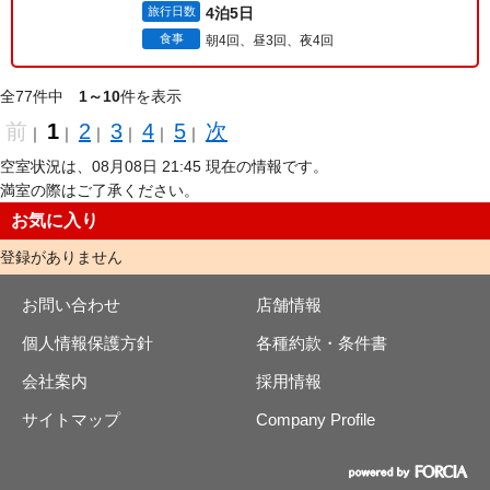
旅行日数
4泊5日
食事
朝4回、昼3回、夜4回
全77件中
1～10
件を表示
前
1
2
3
4
5
次
｜
｜
｜
｜
｜
｜
空室状況は、08月08日 21:45 現在の情報です。
満室の際はご了承ください。
お気に入り
登録がありません
お問い合わせ
店舗情報
個人情報保護方針
各種約款・条件書
会社案内
採用情報
サイトマップ
Company Profile