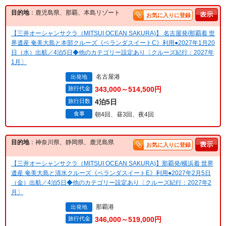
目的地
：鹿児島県、那覇、本島リゾート
お気に入りに登録
【三井オーシャンサクラ（MITSUI OCEAN SAKURA)】 名古屋発/那覇着 世
界遺産 奄美大島と本部クルーズ《ベランダスイートC》利用●2027年1月20
日（水）出航／4泊5日◆他のカテゴリー設定あり〔クルーズ紀行：2027年
1月〕
名古屋港
出発地
旅行代金
343,000～514,500円
旅行日数
4泊5日
食事
朝4回、昼3回、夜4回
目的地
：神奈川県、静岡県、鹿児島県
お気に入りに登録
【三井オーシャンサクラ（MITSUI OCEAN SAKURA)】那覇発/横浜着 世界
遺産 奄美大島と清水クルーズ《ベランダスイートE》利用●2027年2月5日
（金）出航／4泊5日◆他のカテゴリー設定あり〔クルーズ紀行：2027年2
月〕
那覇港
出発地
旅行代金
346,000～519,000円