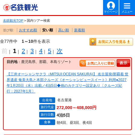
マイページ
メニュー
名鉄観光TOP
> 国内ツアー検索
おすすめ順
安い順
高い順
新着順
並び順:
全77件中
1～10
件を表示
前
1
2
3
4
5
次
｜
｜
｜
｜
｜
｜
目的地
：鹿児島県、那覇、本島リゾート
お気に入りに登録
【三井オーシャンサクラ（MITSUI OCEAN SAKURA)】 名古屋発/那覇着 世
界遺産 奄美大島と本部クルーズ《オーシャンビュースイート》利用●2027
年1月20日（水）出航／4泊5日◆他のカテゴリー設定あり〔クルーズ紀
行：2027年1月〕
名古屋港
出発地
旅行代金
272,000～408,000円
旅行日数
4泊5日
食事
朝4回、昼3回、夜4回