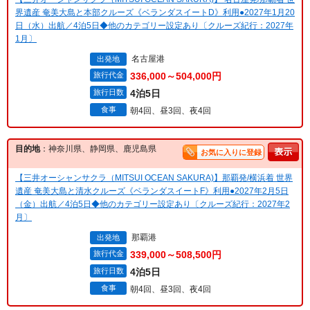
界遺産 奄美大島と本部クルーズ《ベランダスイートD》利用●2027年1月20
日（水）出航／4泊5日◆他のカテゴリー設定あり〔クルーズ紀行：2027年
1月〕
名古屋港
出発地
旅行代金
336,000～504,000円
旅行日数
4泊5日
食事
朝4回、昼3回、夜4回
目的地
：神奈川県、静岡県、鹿児島県
お気に入りに登録
【三井オーシャンサクラ（MITSUI OCEAN SAKURA)】那覇発/横浜着 世界
遺産 奄美大島と清水クルーズ《ベランダスイートF》利用●2027年2月5日
（金）出航／4泊5日◆他のカテゴリー設定あり〔クルーズ紀行：2027年2
月〕
那覇港
出発地
旅行代金
339,000～508,500円
旅行日数
4泊5日
食事
朝4回、昼3回、夜4回