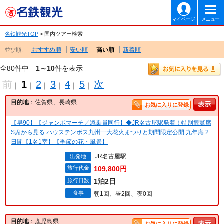
マイページ
メニュー
名鉄観光TOP
> 国内ツアー検索
おすすめ順
安い順
高い順
新着順
並び順:
全80件中
1～10
件を表示
前
1
2
3
4
5
次
｜
｜
｜
｜
｜
｜
目的地
：佐賀県、長崎県
お気に入りに登録
【早90】【ジャンボマーチ／添乗員同行】◆JR名古屋駅発着！特別観覧席
S席から見る ハウステンボス九州一大花火まつりと期間限定公開 九年庵 2
日間【1名1室】【季節の花・風景】
JR名古屋駅
出発地
旅行代金
109,800円
旅行日数
1泊2日
食事
朝1回、昼2回、夜0回
目的地
：鹿児島県