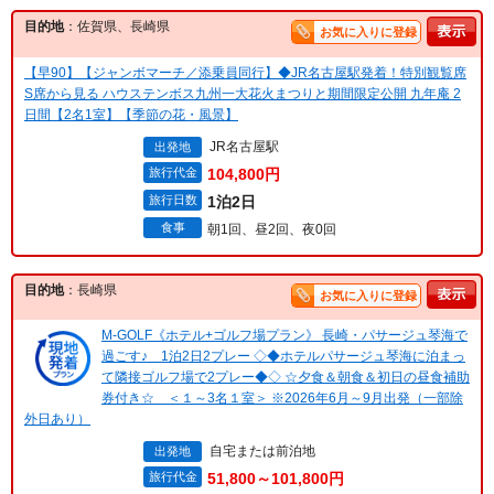
目的地
：佐賀県、長崎県
お気に入りに登録
【早90】【ジャンボマーチ／添乗員同行】◆JR名古屋駅発着！特別観覧席
S席から見る ハウステンボス九州一大花火まつりと期間限定公開 九年庵 2
日間【2名1室】【季節の花・風景】
JR名古屋駅
出発地
旅行代金
104,800円
旅行日数
1泊2日
食事
朝1回、昼2回、夜0回
目的地
：長崎県
お気に入りに登録
M-GOLF《ホテル+ゴルフ場プラン》 長崎・パサージュ琴海で
過ごす♪ 1泊2日2プレー ◇◆ホテルパサージュ琴海に泊まっ
て隣接ゴルフ場で2プレー◆◇ ☆夕食＆朝食＆初日の昼食補助
券付き☆ ＜１～3名１室＞ ※2026年6月～9月出発（一部除
外日あり）
自宅または前泊地
出発地
旅行代金
51,800～101,800円