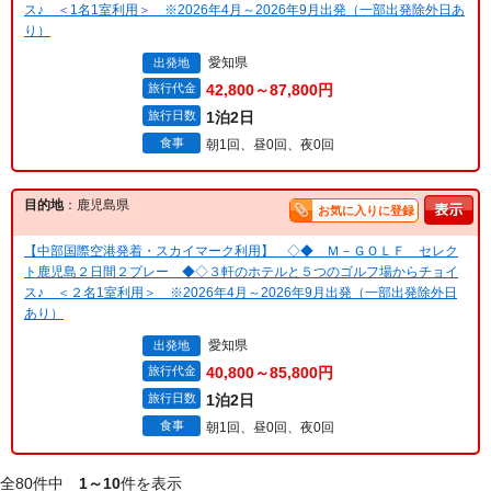
ス♪ ＜1名1室利用＞ ※2026年4月～2026年9月出発（一部出発除外日あ
り）
愛知県
出発地
旅行代金
42,800～87,800円
旅行日数
1泊2日
食事
朝1回、昼0回、夜0回
目的地
：鹿児島県
お気に入りに登録
【中部国際空港発着・スカイマーク利用】 ◇◆ Ｍ－ＧＯＬＦ セレク
ト鹿児島２日間２プレー ◆◇３軒のホテルと５つのゴルフ場からチョイ
ス♪ ＜２名1室利用＞ ※2026年4月～2026年9月出発（一部出発除外日
あり）
愛知県
出発地
旅行代金
40,800～85,800円
旅行日数
1泊2日
食事
朝1回、昼0回、夜0回
全80件中
1～10
件を表示