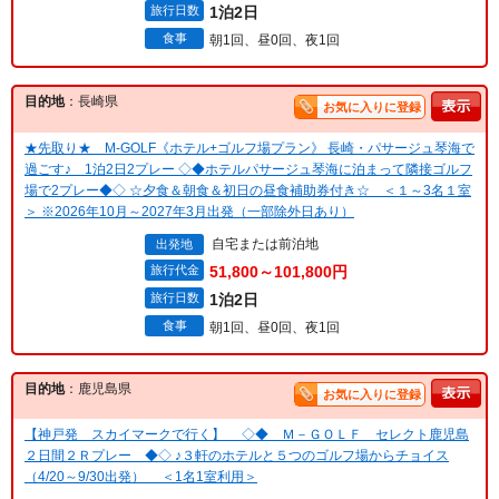
旅行日数
1泊2日
食事
朝1回、昼0回、夜1回
目的地
：長崎県
お気に入りに登録
★先取り★ M-GOLF《ホテル+ゴルフ場プラン》 長崎・パサージュ琴海で
過ごす♪ 1泊2日2プレー ◇◆ホテルパサージュ琴海に泊まって隣接ゴルフ
場で2プレー◆◇ ☆夕食＆朝食＆初日の昼食補助券付き☆ ＜１～3名１室
＞ ※2026年10月～2027年3月出発（一部除外日あり）
自宅または前泊地
出発地
旅行代金
51,800～101,800円
旅行日数
1泊2日
食事
朝1回、昼0回、夜1回
目的地
：鹿児島県
お気に入りに登録
【神戸発 スカイマークで行く】 ◇◆ Ｍ－ＧＯＬＦ セレクト鹿児島
２日間２Ｒプレー ◆◇ ♪３軒のホテルと５つのゴルフ場からチョイス
（4/20～9/30出発） ＜1名1室利用＞