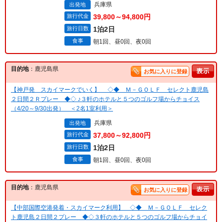
兵庫県
出発地
旅行代金
39,800～94,800円
旅行日数
1泊2日
食事
朝1回、昼0回、夜0回
目的地
：鹿児島県
お気に入りに登録
【神戸発 スカイマークでいく】 ◇◆ Ｍ－ＧＯＬＦ セレクト鹿児島
２日間２Ｒプレー ◆◇ ♪３軒のホテルと５つのゴルフ場からチョイス
（4/20～9/30出発） ＜2名1室利用＞
兵庫県
出発地
旅行代金
37,800～92,800円
旅行日数
1泊2日
食事
朝1回、昼0回、夜0回
目的地
：鹿児島県
お気に入りに登録
【中部国際空港発着・スカイマーク利用】 ◇◆ Ｍ－ＧＯＬＦ セレク
ト鹿児島２日間２プレー ◆◇３軒のホテルと５つのゴルフ場からチョイ