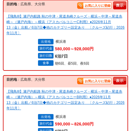
目的地
：広島県、大分県
お気に入りに登録
【飛鳥III】瀬戸内航路 秋の中津・尾道糸崎クルーズ・横浜～中津～尾道糸
崎～（瀬戸内海）～横浜《アスカバルコニーC利用》●2026年11月
13（金）出航／6泊7日◆他のカテゴリー設定あり 〔クルーズ紀行：2026
年11月〕
横浜港
出発地
旅行代金
580,000～928,000円
旅行日数
6泊7日
食事
朝6回、昼5回、夜6回
目的地
：広島県、大分県
お気に入りに登録
【飛鳥III】瀬戸内航路 秋の中津・尾道糸崎クルーズ・横浜～中津～尾道糸
崎～（瀬戸内海）～横浜《アスカバルコニーB利用》●2026年11月
13（金）出航／6泊7日◆他のカテゴリー設定あり 〔クルーズ紀行：2026
年11月〕
横浜港
出発地
旅行代金
590,000～826,000円
旅行日数