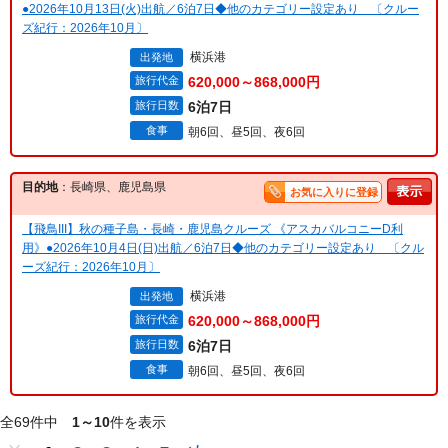
●2026年10月13日(火)出航／6泊7日◆他のカテゴリー設定あり 〔クルー
ズ紀行：2026年10月〕
横浜港
出発地
旅行代金
620,000～868,000円
旅行日数
6泊7日
食事
朝6回、昼5回、夜6回
目的地
：長崎県、鹿児島県
お気に入りに登録
【飛鳥III】秋の種子島・長崎・鹿児島クルーズ 《アスカバルコニーD利
用》●2026年10月4日(日)出航／6泊7日◆他のカテゴリー設定あり 〔クル
ーズ紀行：2026年10月〕
横浜港
出発地
旅行代金
620,000～868,000円
旅行日数
6泊7日
食事
朝6回、昼5回、夜6回
全69件中
1～10
件を表示