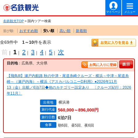
マイページ
メニュー
名鉄観光TOP
> 国内ツアー検索
おすすめ順
安い順
高い順
新着順
並び順:
全69件中
1～10
件を表示
前
1
2
3
4
5
次
｜
｜
｜
｜
｜
｜
目的地
：広島県、大分県
お気に入りに登録
【飛鳥III】瀬戸内航路 秋の中津・尾道糸崎クルーズ・横浜～中津～尾道糸
崎～（瀬戸内海）～横浜《アスカバルコニーD利用》●2026年11月
13（金）出航／6泊7日◆他のカテゴリー設定あり 〔クルーズ紀行：2026
年11月〕
横浜港
出発地
旅行代金
560,000～896,000円
旅行日数
6泊7日
食事
朝6回、昼5回、夜6回