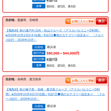
6泊7日
食事
朝6回、昼5回、夜6回
目的地
：愛媛県、宮崎県
お気に入りに登録
【飛鳥III】秋の瀬戸内 日向・松山クルーズ 《アスカバルコニーD利用》
●2026年10月13日(火)出航／6泊7日◆他のカテゴリー設定あり 〔クルー
ズ紀行：2026年10月〕
横浜港
出発地
旅行代金
590,000～944,000円
旅行日数
6泊7日
食事
朝6回、昼5回、夜6回
目的地
：長崎県、鹿児島県
お気に入りに登録
【飛鳥III】秋の種子島・長崎・鹿児島クルーズ 《アスカバルコニーD利
用》●2026年10月4日(日)出航／6泊7日◆他のカテゴリー設定あり 〔クル
ーズ紀行：2026年10月〕
横浜港
出発地