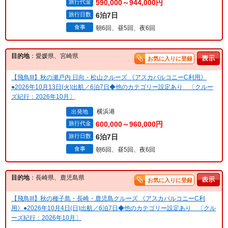
旅行代金
590,000～944,000円
旅行日数
6泊7日
食事
朝6回、昼5回、夜6回
目的地
：愛媛県、宮崎県
お気に入りに登録
【飛鳥III】秋の瀬戸内 日向・松山クルーズ 《アスカバルコニーC利用》
●2026年10月13日(火)出航／6泊7日◆他のカテゴリー設定あり 〔クルー
ズ紀行：2026年10月〕
横浜港
出発地
旅行代金
600,000～960,000円
旅行日数
6泊7日
食事
朝6回、昼5回、夜6回
目的地
：長崎県、鹿児島県
お気に入りに登録
【飛鳥III】秋の種子島・長崎・鹿児島クルーズ 《アスカバルコニーC利
用》●2026年10月4日(日)出航／6泊7日◆他のカテゴリー設定あり 〔クル
ーズ紀行：2026年10月〕