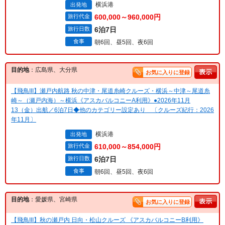
横浜港
出発地
旅行代金
600,000～960,000円
旅行日数
6泊7日
食事
朝6回、昼5回、夜6回
目的地
：広島県、大分県
お気に入りに登録
【飛鳥III】瀬戸内航路 秋の中津・尾道糸崎クルーズ・横浜～中津～尾道糸
崎～（瀬戸内海）～横浜《アスカバルコニーA利用》●2026年11月
13（金）出航／6泊7日◆他のカテゴリー設定あり 〔クルーズ紀行：2026
年11月〕
横浜港
出発地
旅行代金
610,000～854,000円
旅行日数
6泊7日
食事
朝6回、昼5回、夜6回
目的地
：愛媛県、宮崎県
お気に入りに登録
【飛鳥III】秋の瀬戸内 日向・松山クルーズ 《アスカバルコニーB利用》