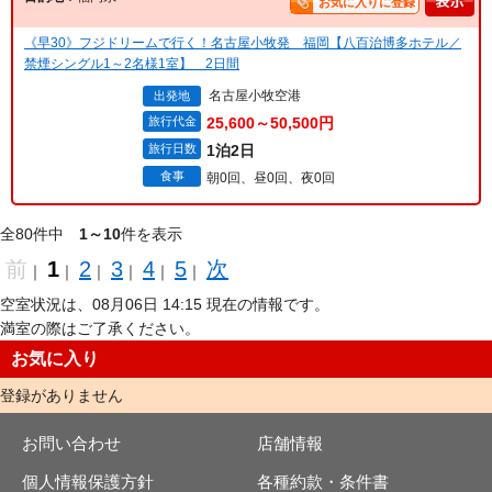
お気に入りに登録
《早30》フジドリームで行く！名古屋小牧発 福岡【八百治博多ホテル／
禁煙シングル1～2名様1室】 2日間
名古屋小牧空港
出発地
旅行代金
25,600～50,500円
旅行日数
1泊2日
食事
朝0回、昼0回、夜0回
全80件中
1～10
件を表示
前
1
2
3
4
5
次
｜
｜
｜
｜
｜
｜
空室状況は、08月06日 14:15 現在の情報です。
満室の際はご了承ください。
お気に入り
登録がありません
お問い合わせ
店舗情報
個人情報保護方針
各種約款・条件書