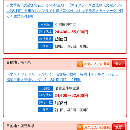
☆繁華街天文館まで徒歩3分の好立地！【マイステイズ鹿児島天文館／ツイ
ン2名1室】食事なし☆フライト選択OK☆セントレア発着スカイマークで行
く！鹿児島2日間
中部国際空港
出発地
旅行代金
24,400～55,000円
旅行日数
1泊2日
食事
朝0回、昼0回、夜0回
目的地
：福岡県
お気に入りに登録
《早30》フジドリームで行く！名古屋小牧発 福岡【ホテルグランビュー
福岡空港／禁煙シングル1～2名様1室】 2日間
名古屋小牧空港
出発地
旅行代金
24,600～52,600円
旅行日数
1泊2日
食事
朝1回、昼0回、夜0回
目的地
：鹿児島県
お気に入りに登録