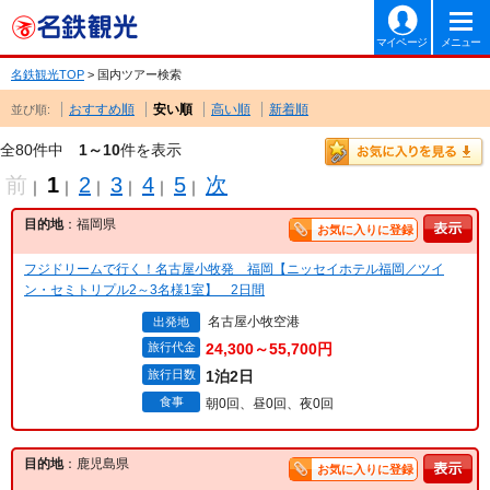
マイページ
メニュー
名鉄観光TOP
> 国内ツアー検索
おすすめ順
安い順
高い順
新着順
並び順:
全80件中
1～10
件を表示
前
1
2
3
4
5
次
｜
｜
｜
｜
｜
｜
目的地
：福岡県
お気に入りに登録
フジドリームで行く！名古屋小牧発 福岡【ニッセイホテル福岡／ツイ
ン・セミトリプル2～3名様1室】 2日間
名古屋小牧空港
出発地
旅行代金
24,300～55,700円
旅行日数
1泊2日
食事
朝0回、昼0回、夜0回
目的地
：鹿児島県
お気に入りに登録