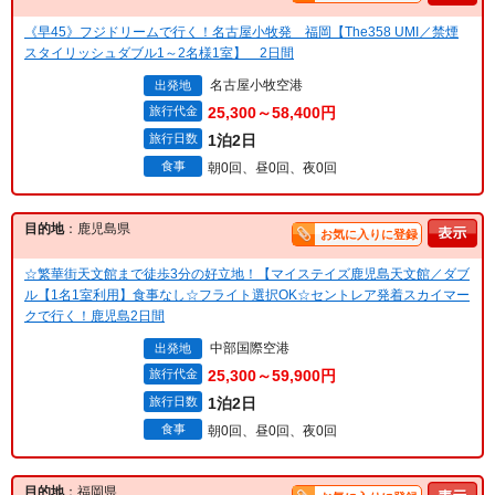
《早45》フジドリームで行く！名古屋小牧発 福岡【The358 UMI／禁煙
スタイリッシュダブル1～2名様1室】 2日間
名古屋小牧空港
出発地
旅行代金
25,300～58,400円
旅行日数
1泊2日
食事
朝0回、昼0回、夜0回
目的地
：鹿児島県
お気に入りに登録
☆繁華街天文館まで徒歩3分の好立地！【マイステイズ鹿児島天文館／ダブ
ル【1名1室利用】食事なし☆フライト選択OK☆セントレア発着スカイマー
クで行く！鹿児島2日間
中部国際空港
出発地
旅行代金
25,300～59,900円
旅行日数
1泊2日
食事
朝0回、昼0回、夜0回
目的地
：福岡県