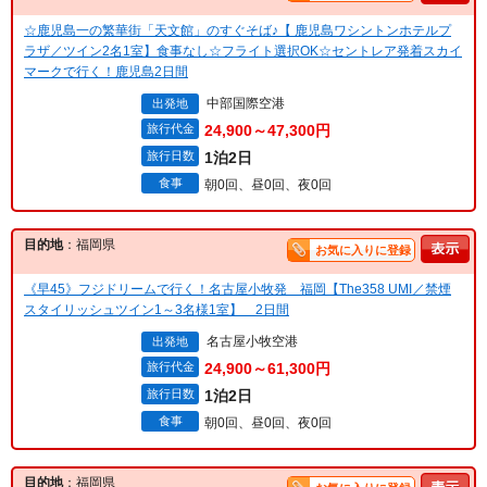
☆鹿児島一の繁華街「天文館」のすぐそば♪【 鹿児島ワシントンホテルプ
ラザ／ツイン2名1室】食事なし☆フライト選択OK☆セントレア発着スカイ
マークで行く！鹿児島2日間
中部国際空港
出発地
旅行代金
24,900～47,300円
旅行日数
1泊2日
食事
朝0回、昼0回、夜0回
目的地
：福岡県
お気に入りに登録
《早45》フジドリームで行く！名古屋小牧発 福岡【The358 UMI／禁煙
スタイリッシュツイン1～3名様1室】 2日間
名古屋小牧空港
出発地
旅行代金
24,900～61,300円
旅行日数
1泊2日
食事
朝0回、昼0回、夜0回
目的地
：福岡県