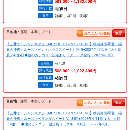
旅行代金
591,000～1,182,000円
旅行日数
4泊5日
食事
朝4回、昼3回、夜4回
目的地
：那覇、本島リゾート
お気に入りに登録
【三井オーシャンサクラ（MITSUI OCEAN SAKURA)】横浜発/那覇着 陽
春の沖縄クルーズ《ペントハウススイート》利用●2027年4月1日（木）出
航／4泊5日◆他のカテゴリー設定あり〔クルーズ紀行：2027年3月〕
横浜港
出発地
旅行代金
568,000～1,022,400円
旅行日数
4泊5日
食事
朝4回、昼3回、夜4回
目的地
：那覇、本島リゾート
お気に入りに登録
【三井オーシャンサクラ（MITSUI OCEAN SAKURA)】横浜発/那覇着 陽
春の沖縄クルーズ《ベランダスイートA》利用●2027年4月1日（木）出航
／4泊5日◆他のカテゴリー設定あり〔クルーズ紀行：2027年3月〕