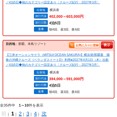
／4泊5日◆他のカテゴリー設定あり〔クルーズ紀行：2027年3月〕
横浜港
出発地
旅行代金
402,000～603,000円
旅行日数
4泊5日
食事
朝4回、昼3回、夜4回
目的地
：那覇、本島リゾート
お気に入りに登録
【三井オーシャンサクラ（MITSUI OCEAN SAKURA)】横浜発/那覇着 陽
春の沖縄クルーズ《ベランダスイートD》利用●2027年4月1日（木）出航
／4泊5日◆他のカテゴリー設定あり〔クルーズ紀行：2027年3月〕
横浜港
出発地
旅行代金
394,000～591,000円
旅行日数
4泊5日
食事
朝4回、昼3回、夜4回
全35件中
1～10
件を表示
前
1
2
3
4
次
｜
｜
｜
｜
｜