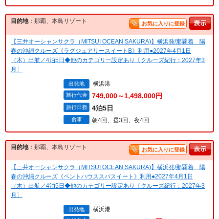
目的地
：那覇、本島リゾート
お気に入りに登録
【三井オーシャンサクラ（MITSUI OCEAN SAKURA)】横浜発/那覇着 陽
春の沖縄クルーズ《ラグジュアリースイートB》利用●2027年4月1日
（木）出航／4泊5日◆他のカテゴリー設定あり〔クルーズ紀行：2027年3
月〕
横浜港
出発地
旅行代金
749,000～1,498,000円
旅行日数
4泊5日
食事
朝4回、昼3回、夜4回
目的地
：那覇、本島リゾート
お気に入りに登録
【三井オーシャンサクラ（MITSUI OCEAN SAKURA)】横浜発/那覇着 陽
春の沖縄クルーズ《ペントハウススパスイート》利用●2027年4月1日
（木）出航／4泊5日◆他のカテゴリー設定あり〔クルーズ紀行：2027年3
月〕
横浜港
出発地