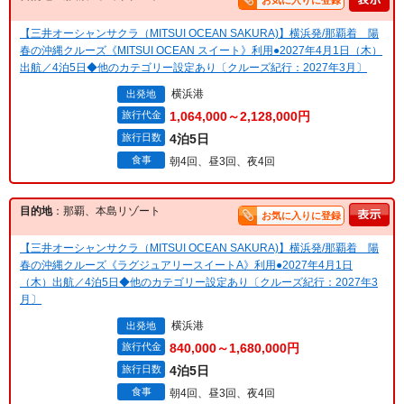
お気に入りに登録
【三井オーシャンサクラ（MITSUI OCEAN SAKURA)】横浜発/那覇着 陽
春の沖縄クルーズ《MITSUI OCEAN スイート》利用●2027年4月1日（木）
出航／4泊5日◆他のカテゴリー設定あり〔クルーズ紀行：2027年3月〕
横浜港
出発地
旅行代金
1,064,000～2,128,000円
旅行日数
4泊5日
食事
朝4回、昼3回、夜4回
目的地
：那覇、本島リゾート
お気に入りに登録
【三井オーシャンサクラ（MITSUI OCEAN SAKURA)】横浜発/那覇着 陽
春の沖縄クルーズ《ラグジュアリースイートA》利用●2027年4月1日
（木）出航／4泊5日◆他のカテゴリー設定あり〔クルーズ紀行：2027年3
月〕
横浜港
出発地
旅行代金
840,000～1,680,000円
旅行日数
4泊5日
食事
朝4回、昼3回、夜4回