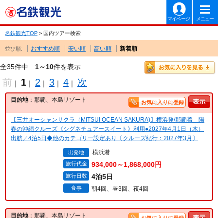
マイページ
メニュー
名鉄観光TOP
> 国内ツアー検索
おすすめ順
安い順
高い順
新着順
並び順:
全35件中
1～10
件を表示
前
1
2
3
4
次
｜
｜
｜
｜
｜
目的地
：那覇、本島リゾート
お気に入りに登録
【三井オーシャンサクラ（MITSUI OCEAN SAKURA)】横浜発/那覇着 陽
春の沖縄クルーズ《シグネチュアースイート》利用●2027年4月1日（木）
出航／4泊5日◆他のカテゴリー設定あり〔クルーズ紀行：2027年3月〕
横浜港
出発地
旅行代金
934,000～1,868,000円
旅行日数
4泊5日
食事
朝4回、昼3回、夜4回
目的地
：那覇、本島リゾート