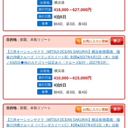
横浜港
出発地
旅行代金
418,000～627,000円
旅行日数
4泊5日
食事
朝4回、昼3回、夜4回
目的地
：那覇、本島リゾート
お気に入りに登録
【三井オーシャンサクラ（MITSUI OCEAN SAKURA)】横浜発/那覇着 陽
春の沖縄クルーズ《ベランダスイートB》利用●2027年4月1日（木）出航
／4泊5日◆他のカテゴリー設定あり〔クルーズ紀行：2027年3月〕
横浜港
出発地
旅行代金
410,000～615,000円
旅行日数
4泊5日
食事
朝4回、昼3回、夜4回
目的地
：那覇、本島リゾート
お気に入りに登録
【三井オーシャンサクラ（MITSUI OCEAN SAKURA)】横浜発/那覇着 陽
春の沖縄クルーズ《ベランダスイートC》利用●2027年4月1日（木）出航