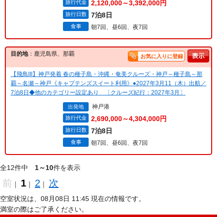
旅行代金
2,120,000～3,392,000円
旅行日数
7泊8日
食事
朝7回、昼6回、夜7回
目的地
：鹿児島県、那覇
お気に入りに登録
【飛鳥III】神戸発着 春の種子島・沖縄・奄美クルーズ・神戸～種子島～那
覇～名瀬～神戸《キャプテンズスイート利用》●2027年3月11（木）出航／
7泊8日◆他のカテゴリー設定あり 〔クルーズ紀行：2027年3月〕
神戸港
出発地
旅行代金
2,690,000～4,304,000円
旅行日数
7泊8日
食事
朝7回、昼6回、夜7回
全12件中
1～10
件を表示
前
1
2
次
｜
｜
｜
空室状況は、08月08日 11:45 現在の情報です。
満室の際はご了承ください。