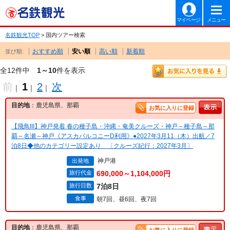
マイページ
メニュー
名鉄観光TOP
> 国内ツアー検索
おすすめ順
安い順
高い順
新着順
並び順:
全12件中
1～10
件を表示
前
1
2
次
｜
｜
｜
目的地
：鹿児島県、那覇
お気に入りに登録
【飛鳥III】神戸発着 春の種子島・沖縄・奄美クルーズ・神戸～種子島～那
覇～名瀬～神戸《アスカバルコニーD利用》●2027年3月11（木）出航／7
泊8日◆他のカテゴリー設定あり 〔クルーズ紀行：2027年3月〕
神戸港
出発地
旅行代金
690,000～1,104,000円
旅行日数
7泊8日
食事
朝7回、昼6回、夜7回
目的地
：鹿児島県、那覇