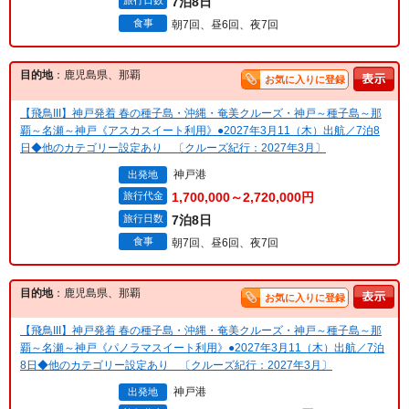
旅行日数
7泊8日
食事
朝7回、昼6回、夜7回
目的地
：鹿児島県、那覇
お気に入りに登録
【飛鳥III】神戸発着 春の種子島・沖縄・奄美クルーズ・神戸～種子島～那
覇～名瀬～神戸《アスカスイート利用》●2027年3月11（木）出航／7泊8
日◆他のカテゴリー設定あり 〔クルーズ紀行：2027年3月〕
神戸港
出発地
旅行代金
1,700,000～2,720,000円
旅行日数
7泊8日
食事
朝7回、昼6回、夜7回
目的地
：鹿児島県、那覇
お気に入りに登録
【飛鳥III】神戸発着 春の種子島・沖縄・奄美クルーズ・神戸～種子島～那
覇～名瀬～神戸《パノラマスイート利用》●2027年3月11（木）出航／7泊
8日◆他のカテゴリー設定あり 〔クルーズ紀行：2027年3月〕
神戸港
出発地