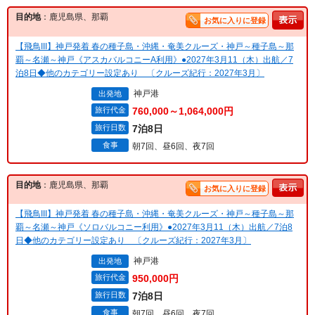
目的地
：鹿児島県、那覇
お気に入りに登録
【飛鳥III】神戸発着 春の種子島・沖縄・奄美クルーズ・神戸～種子島～那
覇～名瀬～神戸《アスカバルコニーA利用》●2027年3月11（木）出航／7
泊8日◆他のカテゴリー設定あり 〔クルーズ紀行：2027年3月〕
神戸港
出発地
旅行代金
760,000～1,064,000円
旅行日数
7泊8日
食事
朝7回、昼6回、夜7回
目的地
：鹿児島県、那覇
お気に入りに登録
【飛鳥III】神戸発着 春の種子島・沖縄・奄美クルーズ・神戸～種子島～那
覇～名瀬～神戸《ソロバルコニー利用》●2027年3月11（木）出航／7泊8
日◆他のカテゴリー設定あり 〔クルーズ紀行：2027年3月〕
神戸港
出発地
旅行代金
950,000円
旅行日数
7泊8日
食事
朝7回、昼6回、夜7回