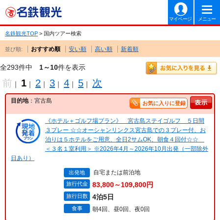
マイページ
メニュー
名鉄観光TOP
> 国内ツアー検索
おすすめ順
安い順
高い順
新着順
並び順:
全293件中
1～10
件を表示
前
1
2
3
4
5
次
｜
｜
｜
｜
｜
｜
目的地
：宮古島
お気に入りに登録
《ホテル＋ゴルフ場プラン》 宮古島ステイゴルフ ５日間
３プレー ☆☆オーシャンリンクス宮古島での３プレー付、お
泊りは５ホテルをご用意、全日2サムOK、朝食４回付☆☆
＜３名１室利用＞ ※2026年4月～2026年10月出発（一部除外
日あり）
自宅または前泊地
出発地
旅行代金
83,800～109,800円
旅行日数
4泊5日
食事
朝4回、昼0回、夜0回