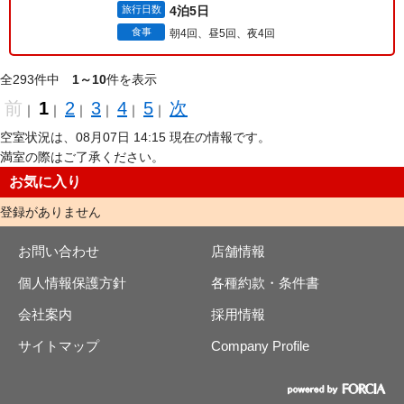
旅行日数
4泊5日
食事
朝4回、昼5回、夜4回
全293件中
1～10
件を表示
前
1
2
3
4
5
次
｜
｜
｜
｜
｜
｜
空室状況は、08月07日 14:15 現在の情報です。
満室の際はご了承ください。
お気に入り
登録がありません
お問い合わせ
店舗情報
個人情報保護方針
各種約款・条件書
会社案内
採用情報
サイトマップ
Company Profile