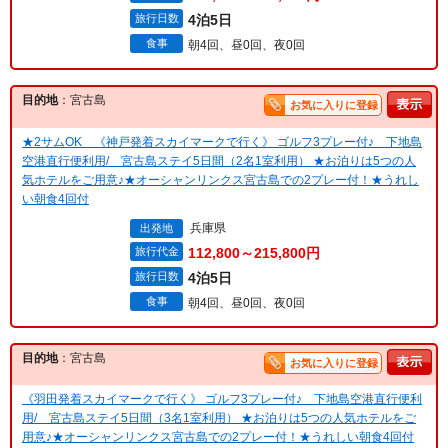
旅行日数
4泊5日
食事
朝4回、昼0回、夜0回
目的地
：宮古島
お気に入りに登録
★2サムOK 《神戸発着スカイマークで行く》 ゴルフ3プレー付♪ 下地島
空港直行便利用/ 宮古島ステイ5日間（2名1室利用） ★お泊りは5つの人
気ホテルをご用意♪★オーシャンリンクス宮古島での2プレー付！★うれし
い朝食4回付
兵庫県
出発地
旅行代金
112,800～215,800円
旅行日数
4泊5日
食事
朝4回、昼0回、夜0回
目的地
：宮古島
お気に入りに登録
《羽田発着スカイマークで行く》 ゴルフ3プレー付♪ 下地島空港直行便利
用/ 宮古島ステイ5日間（3名1室利用） ★お泊りは5つの人気ホテルをご
用意♪★オーシャンリンクス宮古島での2プレー付！★うれしい朝食4回付