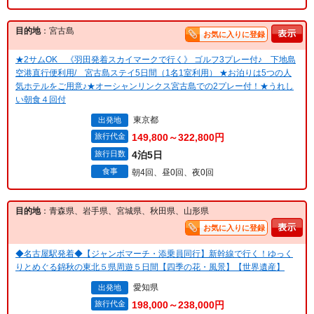
目的地
：宮古島
お気に入りに登録
★2サムOK 《羽田発着スカイマークで行く》 ゴルフ3プレー付♪ 下地島
空港直行便利用/ 宮古島ステイ5日間（1名1室利用） ★お泊りは5つの人
気ホテルをご用意♪★オーシャンリンクス宮古島での2プレー付！★うれし
い朝食４回付
東京都
出発地
旅行代金
149,800～322,800円
旅行日数
4泊5日
食事
朝4回、昼0回、夜0回
目的地
：青森県、岩手県、宮城県、秋田県、山形県
お気に入りに登録
◆名古屋駅発着◆【ジャンボマーチ・添乗員同行】新幹線で行く！ゆっく
りとめぐる錦秋の東北５県周遊５日間【四季の花・風景】【世界遺産】
愛知県
出発地
旅行代金
198,000～238,000円