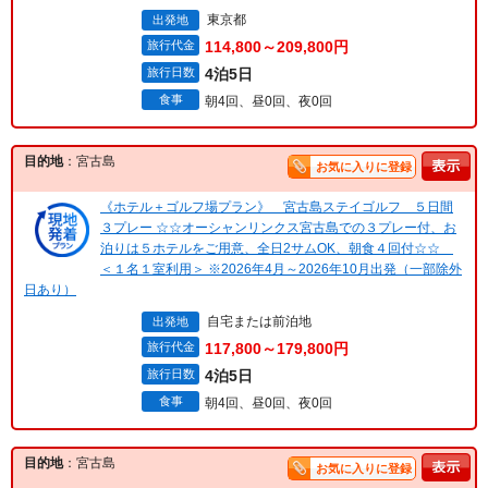
東京都
出発地
旅行代金
114,800～209,800円
旅行日数
4泊5日
食事
朝4回、昼0回、夜0回
目的地
：宮古島
お気に入りに登録
《ホテル＋ゴルフ場プラン》 宮古島ステイゴルフ ５日間
３プレー ☆☆オーシャンリンクス宮古島での３プレー付、お
泊りは５ホテルをご用意、全日2サムOK、朝食４回付☆☆
＜１名１室利用＞ ※2026年4月～2026年10月出発（一部除外
日あり）
自宅または前泊地
出発地
旅行代金
117,800～179,800円
旅行日数
4泊5日
食事
朝4回、昼0回、夜0回
目的地
：宮古島
お気に入りに登録