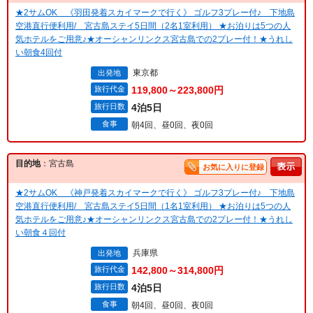
★2サムOK 《羽田発着スカイマークで行く》 ゴルフ3プレー付♪ 下地島
空港直行便利用/ 宮古島ステイ5日間（2名1室利用） ★お泊りは5つの人
気ホテルをご用意♪★オーシャンリンクス宮古島での2プレー付！★うれし
い朝食4回付
東京都
出発地
旅行代金
119,800～223,800円
旅行日数
4泊5日
食事
朝4回、昼0回、夜0回
目的地
：宮古島
お気に入りに登録
★2サムOK 《神戸発着スカイマークで行く》 ゴルフ3プレー付♪ 下地島
空港直行便利用/ 宮古島ステイ5日間（1名1室利用） ★お泊りは5つの人
気ホテルをご用意♪★オーシャンリンクス宮古島での2プレー付！★うれし
い朝食４回付
兵庫県
出発地
旅行代金
142,800～314,800円
旅行日数
4泊5日
食事
朝4回、昼0回、夜0回