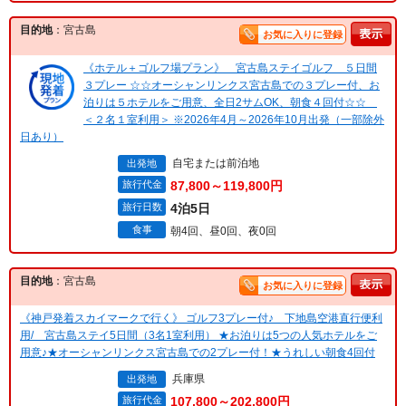
目的地
：宮古島
お気に入りに登録
《ホテル＋ゴルフ場プラン》 宮古島ステイゴルフ ５日間
３プレー ☆☆オーシャンリンクス宮古島での３プレー付、お
泊りは５ホテルをご用意、全日2サムOK、朝食４回付☆☆
＜２名１室利用＞ ※2026年4月～2026年10月出発（一部除外
日あり）
自宅または前泊地
出発地
旅行代金
87,800～119,800円
旅行日数
4泊5日
食事
朝4回、昼0回、夜0回
目的地
：宮古島
お気に入りに登録
《神戸発着スカイマークで行く》 ゴルフ3プレー付♪ 下地島空港直行便利
用/ 宮古島ステイ5日間（3名1室利用） ★お泊りは5つの人気ホテルをご
用意♪★オーシャンリンクス宮古島での2プレー付！★うれしい朝食4回付
兵庫県
出発地
旅行代金
107,800～202,800円