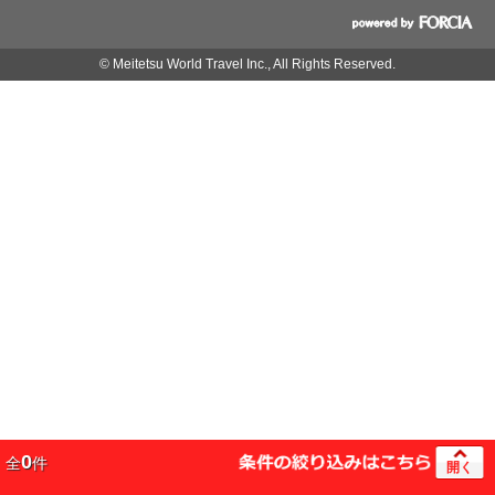
© Meitetsu World Travel Inc., All Rights Reserved.
0
全
件
開く