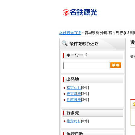
名鉄観光TOP
>
宮城県発 沖縄-宮古島行き 5日
選
キーワード
並
出発地
指定なし
[9件]
東京都発
[3件]
兵庫県発
[3件]
行き先
指定なし
[0件]
旅行日数