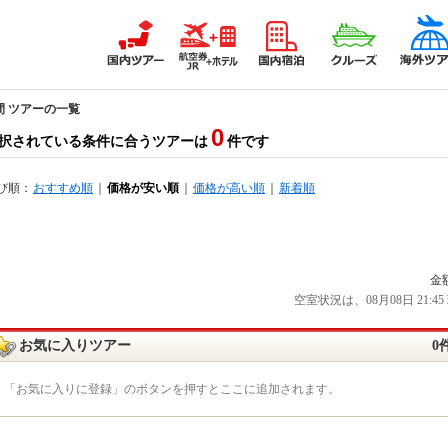
間 ツアーの一覧
0
択されている条件に合うツアーは
件です
び順：
おすすめ順
｜
価格が安い順
｜
価格が高い順
｜
新着順
金
空室状況は、08月08日 21
お気に入りツアー
0
「お気に入りに登録」のボタンを押すとここに追加されます。