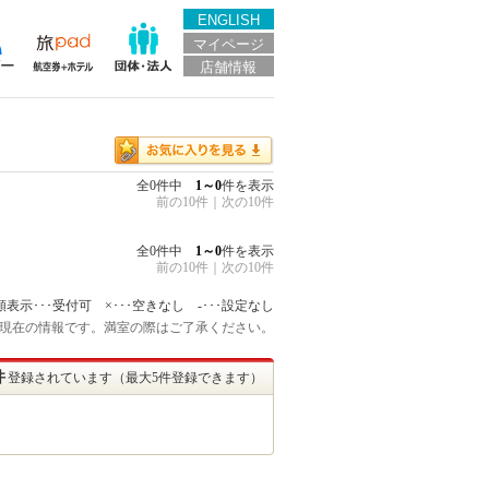
ENGLISH
マイページ
店舗情報
全0件中
1～0
件を表示
前の10件
｜
次の10件
全0件中
1～0
件を表示
前の10件
｜
次の10件
額表示･･･受付可 ×･･･空きなし -･･･設定なし
:45 現在の情報です。満室の際はご了承ください。
件
登録されています（最大5件登録できます）