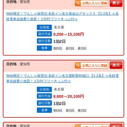
目的地
：愛知県
お気に入りに登録
Web限定！でんしゃ旅宿泊 名鉄イン名古屋金山アネックス 【1-2名】≪名
鉄電車全線乗り放題！２DAYフリーきっぷ付≫
名古屋
出発地
旅行代金
8,200～15,100円
旅行日数
1泊2日
食事
朝0回、昼0回、夜0回
目的地
：愛知県
お気に入りに登録
Web限定！でんしゃ旅宿泊 名鉄イン名古屋駅新幹線口 【1-2名】≪名鉄電
車全線乗り放題！２DAYフリーきっぷ付≫
名古屋
出発地
旅行代金
8,600～20,100円
旅行日数
1泊2日
食事
朝0回、昼0回、夜0回
目的地
：愛知県