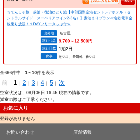
お気に入りに登録
☆でんしゃ旅 前泊・後泊ゆとり旅【中部国際空港セントレアホテル（セ
ントラルサイド・スーペリアツイン2-3名）】素泊まりプラン≪名鉄電車全
線乗り放題！１DAYフリーきっぷ付≫
名古屋
出発地
旅行代金
9,700～12,500円
旅行日数
1泊2日
食事
朝0回、昼0回、夜0回
全666件中
1～10
件を表示
前
1
2
3
4
5
次
｜
｜
｜
｜
｜
｜
空室状況は、08月06日 16:45 現在の情報です。
満室の際はご了承ください。
お気に入り
登録がありません
お問い合わせ
店舗情報