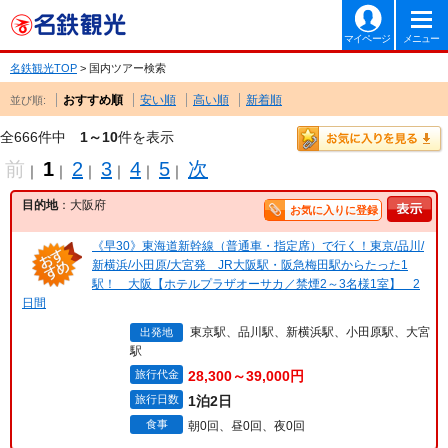
マイページ
メニュー
名鉄観光TOP
> 国内ツアー検索
おすすめ順
安い順
高い順
新着順
並び順:
全666件中
1～10
件を表示
前
1
2
3
4
5
次
｜
｜
｜
｜
｜
｜
目的地
：大阪府
お気に入りに登録
《早30》東海道新幹線（普通車・指定席）で行く！東京/品川/
新横浜/小田原/大宮発 JR大阪駅・阪急梅田駅からたった1
駅！ 大阪【ホテルプラザオーサカ／禁煙2～3名様1室】 2
日間
東京駅、品川駅、新横浜駅、小田原駅、大宮
出発地
駅
旅行代金
28,300～39,000円
旅行日数
1泊2日
食事
朝0回、昼0回、夜0回