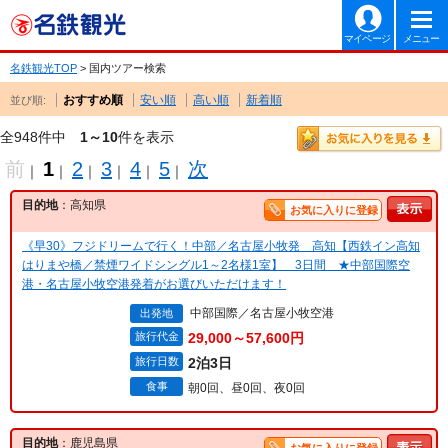
マイページ
メニュー
名鉄観光TOP
> 国内ツアー検索
おすすめ順
安い順
高い順
新着順
並び順:
全948件中
1～10
件を表示
前
1
2
3
4
5
次
｜
｜
｜
｜
｜
｜
目的地
：高知県
お気に入りに登録
《早30》フジドリームで行く！中部／名古屋小牧発 高知【西鉄イン高知
はりまや橋／禁煙ワイドシングル1～2名様1室】 3日間 ★中部国際空
港・名古屋小牧空港発着がお選びいただけます！
中部国際／名古屋小牧空港
出発地
旅行代金
29,000～57,600円
旅行日数
2泊3日
食事
朝0回、昼0回、夜0回
目的地
：鹿児島県