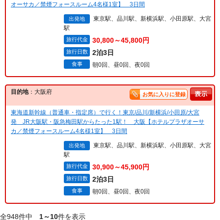
オーサカ／禁煙フォースルーム4名様1室】 3日間
東京駅、品川駅、新横浜駅、小田原駅、大宮
出発地
駅
旅行代金
30,800～45,800円
旅行日数
2泊3日
食事
朝0回、昼0回、夜0回
目的地
：大阪府
お気に入りに登録
東海道新幹線（普通車・指定席）で行く！東京/品川/新横浜/小田原/大宮
発 JR大阪駅・阪急梅田駅からたった1駅！ 大阪【ホテルプラザオーサ
カ／禁煙フォースルーム4名様1室】 3日間
東京駅、品川駅、新横浜駅、小田原駅、大宮
出発地
駅
旅行代金
30,900～45,900円
旅行日数
2泊3日
食事
朝0回、昼0回、夜0回
全948件中
1～10
件を表示