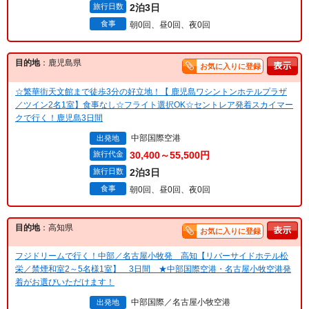
旅行日数
2泊3日
食事
朝0回、昼0回、夜0回
目的地
：鹿児島県
お気に入りに登録
☆繁華街天文館まで徒歩3分の好立地！【 鹿児島ワシントンホテルプラザ
／ツイン2名1室】食事なし☆フライト選択OK☆セントレア発着スカイマー
クで行く！鹿児島3日間
中部国際空港
出発地
旅行代金
30,400～55,500円
旅行日数
2泊3日
食事
朝0回、昼0回、夜0回
目的地
：高知県
お気に入りに登録
フジドリームで行く！中部／名古屋小牧発 高知【リバーサイドホテル松
栄／禁煙和室2～5名様1室】 3日間 ★中部国際空港・名古屋小牧空港発
着がお選びいただけます！
中部国際／名古屋小牧空港
出発地