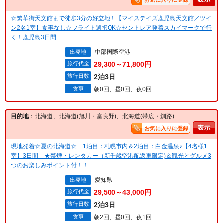
お気に入りに登録
☆繁華街天文館まで徒歩3分の好立地！【マイステイズ鹿児島天文館／ツイ
ン2名1室】食事なし☆フライト選択OK☆セントレア発着スカイマークで行
く！鹿児島3日間
中部国際空港
出発地
旅行代金
29,300～71,800円
旅行日数
2泊3日
食事
朝0回、昼0回、夜0回
目的地
：北海道、北海道(旭川・富良野)、北海道(帯広・釧路)
お気に入りに登録
現地発着☆夏の北海道☆ 1泊目：札幌市内＆2泊目：白金温泉♪【4名様1
室】3日間 ★禁煙・レンタカー（新千歳空港配返車限定)＆観光とグルメ3
つのお楽しみポイント付！！
愛知県
出発地
旅行代金
29,500～43,000円
旅行日数
2泊3日
食事
朝2回、昼0回、夜1回