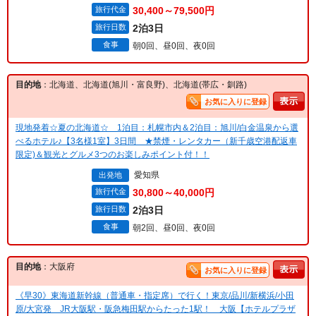
旅行代金
30,400～79,500円
旅行日数
2泊3日
食事
朝0回、昼0回、夜0回
目的地
：北海道、北海道(旭川・富良野)、北海道(帯広・釧路)
お気に入りに登録
現地発着☆夏の北海道☆ 1泊目：札幌市内＆2泊目：旭川/白金温泉から選
べるホテル♪【3名様1室】3日間 ★禁煙・レンタカー（新千歳空港配返車
限定)＆観光とグルメ3つのお楽しみポイント付！！
愛知県
出発地
旅行代金
30,800～40,000円
旅行日数
2泊3日
食事
朝2回、昼0回、夜0回
目的地
：大阪府
お気に入りに登録
《早30》東海道新幹線（普通車・指定席）で行く！東京/品川/新横浜/小田
原/大宮発 JR大阪駅・阪急梅田駅からたった1駅！ 大阪【ホテルプラザ