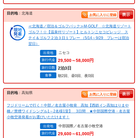
目的地
：北海道
お気に入りに登録
≪北海道／宿泊＆ゴルフパック≫M-GOLF ☆北海道リゾート
ゴルフ！☆【温泉付リゾート】ヒルトンニセコビレッジ ス
テイ＆ゴルフ２泊３日１プレー （5/14～9/29 プレーは宿泊
翌日）
ニセコ
出発地
旅行代金
29,500～58,000円
旅行日数
2泊3日
食事
朝2回、昼0回、夜0回
目的地
：高知県
お気に入りに登録
フジドリームで行く！中部／名古屋小牧発 高知【西鉄イン高知はりまや
橋／禁煙ワイドシングル1～2名様1室】 3日間 ★中部国際空港・名古屋
小牧空港発着がお選びいただけます！
中部国際／名古屋小牧空港
出発地
旅行代金
29,600～61,000円