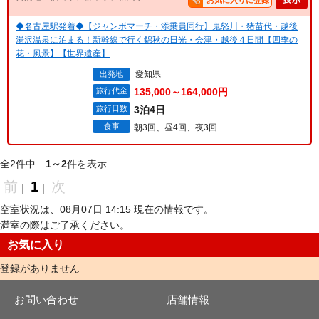
お気に入りに登録
◆名古屋駅発着◆【ジャンボマーチ・添乗員同行】鬼怒川・猪苗代・越後
湯沢温泉に泊まる！新幹線で行く錦秋の日光・会津・越後４日間【四季の
花・風景】【世界遺産】
愛知県
出発地
旅行代金
135,000～164,000円
旅行日数
3泊4日
食事
朝3回、昼4回、夜3回
全2件中
1～2
件を表示
前
1
次
｜
｜
空室状況は、08月07日 14:15 現在の情報です。
満室の際はご了承ください。
お気に入り
登録がありません
お問い合わせ
店舗情報