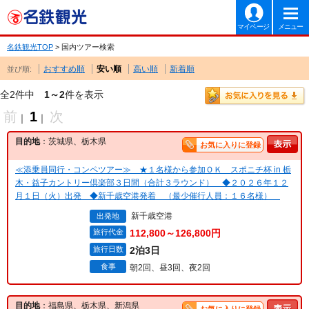
マイページ
メニュー
名鉄観光TOP
> 国内ツアー検索
おすすめ順
安い順
高い順
新着順
並び順:
全2件中
1～2
件を表示
前
1
次
｜
｜
目的地
：茨城県、栃木県
お気に入りに登録
≪添乗員同行・コンペツアー≫ ★１名様から参加ＯＫ スポニチ杯 in 栃
木・益子カントリー倶楽部３日間（合計３ラウンド） ◆２０２６年１２
月１日（火）出発 ◆新千歳空港発着 （最少催行人員：１６名様）
新千歳空港
出発地
旅行代金
112,800～126,800円
旅行日数
2泊3日
食事
朝2回、昼3回、夜2回
目的地
：福島県、栃木県、新潟県