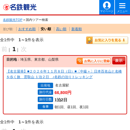
マイページ
メニュー
名鉄観光TOP
> 国内ツアー検索
おすすめ順
安い順
高い順
新着順
並び順:
全1件中
1～1
件を表示
前
1
次
｜
｜
目的地
：埼玉県、東京都、山梨県
お気に入りに登録
【名古屋発】■２０２６年１１月８日（日）■〔中級＋〕日本百名山と名峰
を歩く旅 雲取山 １泊２日 ♪名鉄の泊りトレッキング
名古屋駅
出発地
旅行代金
66,800円
旅行日数
1泊2日
食事
朝1回、昼1回、夜1回
全1件中
1～1
件を表示