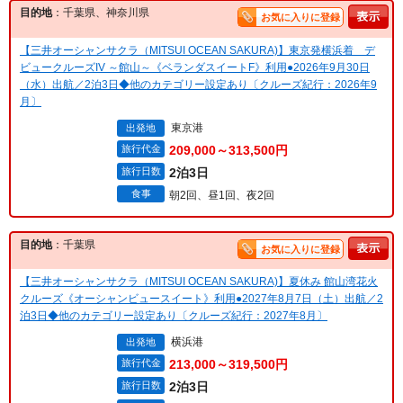
目的地
：千葉県、神奈川県
お気に入りに登録
【三井オーシャンサクラ（MITSUI OCEAN SAKURA)】東京発横浜着 デ
ビュークルーズIV ～館山～《ベランダスイートF》利用●2026年9月30日
（水）出航／2泊3日◆他のカテゴリー設定あり〔クルーズ紀行：2026年9
月〕
東京港
出発地
旅行代金
209,000～313,500円
旅行日数
2泊3日
食事
朝2回、昼1回、夜2回
目的地
：千葉県
お気に入りに登録
【三井オーシャンサクラ（MITSUI OCEAN SAKURA)】夏休み 館山湾花火
クルーズ《オーシャンビュースイート》利用●2027年8月7日（土）出航／2
泊3日◆他のカテゴリー設定あり〔クルーズ紀行：2027年8月〕
横浜港
出発地
旅行代金
213,000～319,500円
旅行日数
2泊3日