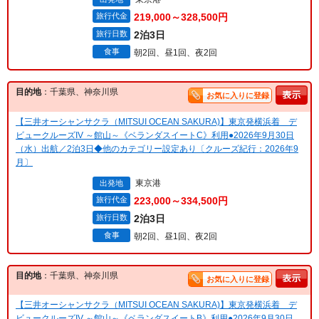
旅行代金
219,000～328,500円
旅行日数
2泊3日
食事
朝2回、昼1回、夜2回
目的地
：千葉県、神奈川県
お気に入りに登録
【三井オーシャンサクラ（MITSUI OCEAN SAKURA)】東京発横浜着 デ
ビュークルーズIV ～館山～《ベランダスイートC》利用●2026年9月30日
（水）出航／2泊3日◆他のカテゴリー設定あり〔クルーズ紀行：2026年9
月〕
東京港
出発地
旅行代金
223,000～334,500円
旅行日数
2泊3日
食事
朝2回、昼1回、夜2回
目的地
：千葉県、神奈川県
お気に入りに登録
【三井オーシャンサクラ（MITSUI OCEAN SAKURA)】東京発横浜着 デ
ビュークルーズIV ～館山～《ベランダスイートB》利用●2026年9月30日