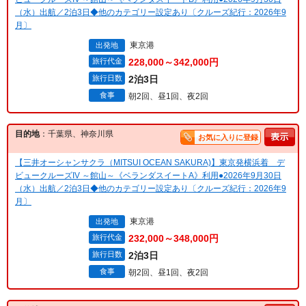
（水）出航／2泊3日◆他のカテゴリー設定あり〔クルーズ紀行：2026年9
月〕
東京港
出発地
旅行代金
228,000～342,000円
旅行日数
2泊3日
食事
朝2回、昼1回、夜2回
目的地
：千葉県、神奈川県
お気に入りに登録
【三井オーシャンサクラ（MITSUI OCEAN SAKURA)】東京発横浜着 デ
ビュークルーズIV ～館山～《ベランダスイートA》利用●2026年9月30日
（水）出航／2泊3日◆他のカテゴリー設定あり〔クルーズ紀行：2026年9
月〕
東京港
出発地
旅行代金
232,000～348,000円
旅行日数
2泊3日
食事
朝2回、昼1回、夜2回