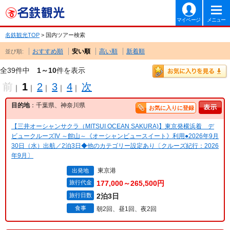
マイページ
メニュー
名鉄観光TOP
> 国内ツアー検索
おすすめ順
安い順
高い順
新着順
並び順:
全39件中
1～10
件を表示
前
1
2
3
4
次
｜
｜
｜
｜
｜
目的地
：千葉県、神奈川県
お気に入りに登録
【三井オーシャンサクラ（MITSUI OCEAN SAKURA)】東京発横浜着 デ
ビュークルーズIV ～館山～《オーシャンビュースイート》利用●2026年9月
30日（水）出航／2泊3日◆他のカテゴリー設定あり〔クルーズ紀行：2026
年9月〕
東京港
出発地
旅行代金
177,000～265,500円
旅行日数
2泊3日
食事
朝2回、昼1回、夜2回