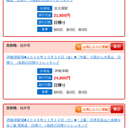
名古屋駅
出発地
旅行代金
21,800円
旅行日数
日帰り
食事
朝0回、昼0回、夜0回
目的地
：福井県
お気に入りに登録
JR岐阜駅発■２０２６年１０月３０日（金）■〔中級〕小原から大長山 日
帰り ♪名鉄の日帰りトレッキング
JR岐阜駅
出発地
旅行代金
24,800円
旅行日数
日帰り
食事
朝0回、昼0回、夜0回
目的地
：福井県
お気に入りに登録
JR岐阜駅発■２０２６年１１月１４日（土）■〔上級〕日本百名山と名峰を
歩く旅 荒島岳 日帰り ♪名鉄の日帰りトレッキング