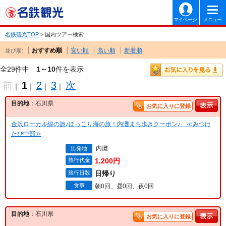
マイページ
メニュー
名鉄観光TOP
> 国内ツアー検索
おすすめ順
安い順
高い順
新着順
並び順:
全29件中
1～10
件を表示
前
1
2
3
次
｜
｜
｜
｜
目的地
：石川県
お気に入りに登録
金沢ローカル線の旅♪ほっこり海の旅！内灘まち歩きクーポン♪ ≪みつけ
たび中部≫
内灘
出発地
旅行代金
1,200円
旅行日数
日帰り
食事
朝0回、昼0回、夜0回
目的地
：石川県
お気に入りに登録