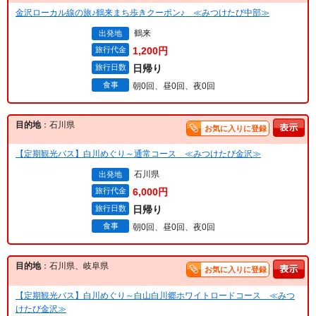
金沢ローカル線の旅♪鶴来まち歩きクーポン♪ ≪みつけたび中部≫
鶴来
出発地
旅行代金
1,200円
旅行日数
日帰り
食事
朝0回、昼0回、夜0回
目的地
：石川県
お気に入りに登録
【定期観光バス】白川めぐり～通常コース ≪みつけたび金沢≫
石川県
出発地
旅行代金
6,000円
旅行日数
日帰り
食事
朝0回、昼0回、夜0回
目的地
：石川県、岐阜県
お気に入りに登録
【定期観光バス】白川めぐり～白山白川郷ホワイトロードコース ≪みつ
けたび金沢≫