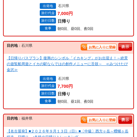
石川県
出発地
旅行代金
7,000円
旅行日数
日帰り
食事
朝0回、昼0回、夜0回
目的地
：石川県
お気に入りに登録
【日帰りバスプラン】復興のシンボル「イカキング」がお出迎え！～絶景
の遊覧船周遊とイカの駅ならではの創作メニューに舌鼓～ ≪みつけたび
金沢≫
石川県
出発地
旅行代金
7,700円
旅行日数
日帰り
食事
朝0回、昼1回、夜0回
目的地
：福井県
お気に入りに登録
【名古屋発】■２０２６年９月１３日（日）■〔中級〕西方ヶ岳～蠑螺ヶ岳
縦走 日帰り ♪名鉄の日帰りトレッキング