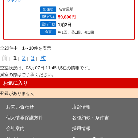
ッキング
名古屋駅
出発地
旅行代金
59,800円
旅行日数
1泊2日
食事
朝1回、昼1回、夜1回
全29件中
1～10
件を表示
前
1
2
3
次
｜
｜
｜
｜
空室状況は、08月07日 11:45 現在の情報です。
満室の際はご了承ください。
お気に入り
登録がありません
お問い合わせ
店舗情報
個人情報保護方針
各種約款・条件書
会社案内
採用情報