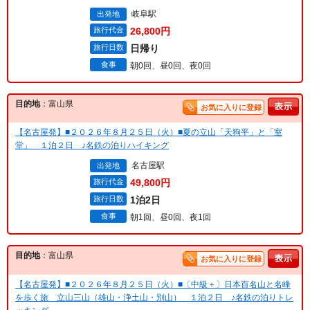
岐阜駅
出発地
旅行代金
26,800円
旅行日数
日帰り
食事
朝0回、昼0回、夜0回
目的地
：富山県
お気に入りに登録
【名古屋発】■２０２６年８月２５日（火）■夏の立山「天狗平」と「室
堂」 １泊２日 ♪名鉄の泊りハイキング
名古屋駅
出発地
旅行代金
49,800円
旅行日数
1泊2日
食事
朝1回、昼0回、夜1回
目的地
：富山県
お気に入りに登録
【名古屋発】■２０２６年８月２５日（火）■〔中級＋〕日本百名山と名峰
を歩く旅 立山三山（雄山・浄土山・別山） １泊２日 ♪名鉄の泊りトレ