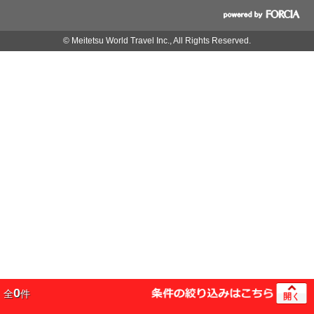
© Meitetsu World Travel Inc., All Rights Reserved.
0
全
件
開く