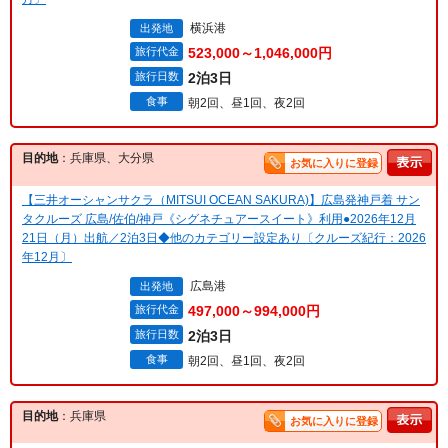
横浜港
出発地
旅行代金
523,000～1,046,000円
旅行日数
2泊3日
食事
朝2回、昼1回、夜2回
目的地
：兵庫県、大分県
お気に入りに登録
【三井オーシャンサクラ（MITSUI OCEAN SAKURA)】広島発神戸着 サン
タクルーズ 広島/佐伯/神戸《シグネチュアースイート》利用●2026年12月
21日（月）出航／2泊3日◆他のカテゴリー設定あり〔クルーズ紀行：2026
年12月〕
広島港
出発地
旅行代金
497,000～994,000円
旅行日数
2泊3日
食事
朝2回、昼1回、夜2回
目的地
：兵庫県
お気に入りに登録