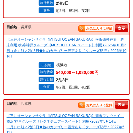
旅行日数
2泊3日
食事
朝2回、昼1回、夜2回
目的地
：兵庫県
お気に入りに登録
【三井オーシャンサクラ（MITSUI OCEAN SAKURA)】横浜発神戸着 週
末利用 横浜/神戸クルーズ《MITSUI OCEAN スイート》利用●2026年10月2
日（金）航／2泊3日◆他のカテゴリー設定あり〔クルーズ紀行：2026年10
月〕
横浜港
出発地
旅行代金
540,000～1,080,000円
旅行日数
2泊3日
食事
朝2回、昼1回、夜2回
目的地
：兵庫県
お気に入りに登録
【三井オーシャンサクラ（MITSUI OCEAN SAKURA)】週末ワンウェイ
横浜/神戸クルーズ《シグネチュアースイート》利用●2027年5月14日
（月）出航／2泊3日◆他のカテゴリー設定あり〔クルーズ紀行：2027年5
月〕