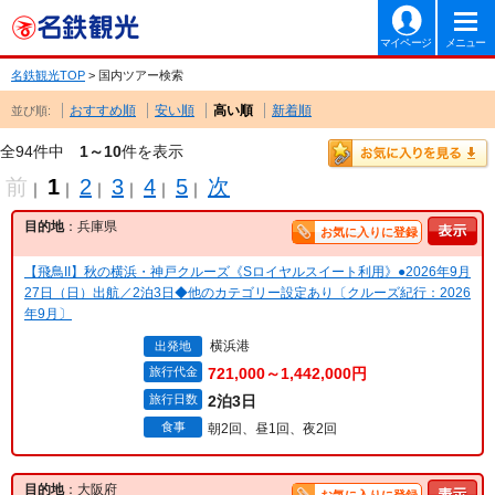
マイページ
メニュー
名鉄観光TOP
> 国内ツアー検索
おすすめ順
安い順
高い順
新着順
並び順:
全94件中
1～10
件を表示
前
1
2
3
4
5
次
｜
｜
｜
｜
｜
｜
目的地
：兵庫県
お気に入りに登録
【飛鳥II】秋の横浜・神戸クルーズ《Sロイヤルスイート利用》●2026年9月
27日（日）出航／2泊3日◆他のカテゴリー設定あり〔クルーズ紀行：2026
年9月〕
横浜港
出発地
旅行代金
721,000～1,442,000円
旅行日数
2泊3日
食事
朝2回、昼1回、夜2回
目的地
：大阪府