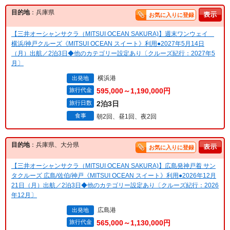
目的地
：兵庫県
お気に入りに登録
【三井オーシャンサクラ（MITSUI OCEAN SAKURA)】週末ワンウェイ
横浜/神戸クルーズ《MITSUI OCEAN スイート》利用●2027年5月14日
（月）出航／2泊3日◆他のカテゴリー設定あり〔クルーズ紀行：2027年5
月〕
横浜港
出発地
旅行代金
595,000～1,190,000円
旅行日数
2泊3日
食事
朝2回、昼1回、夜2回
目的地
：兵庫県、大分県
お気に入りに登録
【三井オーシャンサクラ（MITSUI OCEAN SAKURA)】広島発神戸着 サン
タクルーズ 広島/佐伯/神戸《MITSUI OCEAN スイート》利用●2026年12月
21日（月）出航／2泊3日◆他のカテゴリー設定あり〔クルーズ紀行：2026
年12月〕
広島港
出発地
旅行代金
565,000～1,130,000円