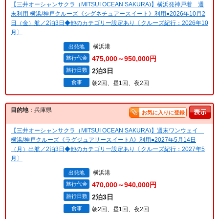
【三井オーシャンサクラ（MITSUI OCEAN SAKURA)】横浜発神戸着 週
末利用 横浜/神戸クルーズ《シグネチュアースイート》利用●2026年10月2
日（金）航／2泊3日◆他のカテゴリー設定あり〔クルーズ紀行：2026年10
月〕
横浜港
出発地
旅行代金
475,000～950,000円
旅行日数
2泊3日
食事
朝2回、昼1回、夜2回
目的地
：兵庫県
お気に入りに登録
【三井オーシャンサクラ（MITSUI OCEAN SAKURA)】週末ワンウェイ
横浜/神戸クルーズ《ラグジュアリースイートA》利用●2027年5月14日
（月）出航／2泊3日◆他のカテゴリー設定あり〔クルーズ紀行：2027年5
月〕
横浜港
出発地
旅行代金
470,000～940,000円
旅行日数
2泊3日
食事
朝2回、昼1回、夜2回