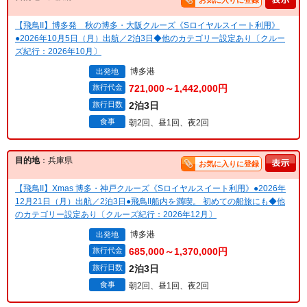
お気に入りに登録
【飛鳥II】博多発 秋の博多・大阪クルーズ《Sロイヤルスイート利用》
●2026年10月5日（月）出航／2泊3日◆他のカテゴリー設定あり〔クルー
ズ紀行：2026年10月〕
博多港
出発地
旅行代金
721,000～1,442,000円
旅行日数
2泊3日
食事
朝2回、昼1回、夜2回
目的地
：兵庫県
お気に入りに登録
【飛鳥II】Xmas 博多・神戸クルーズ《Sロイヤルスイート利用》●2026年
12月21日（月）出航／2泊3日●飛鳥II船内を満喫。 初めての船旅にも◆他
のカテゴリー設定あり〔クルーズ紀行：2026年12月〕
博多港
出発地
旅行代金
685,000～1,370,000円
旅行日数
2泊3日
食事
朝2回、昼1回、夜2回