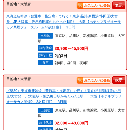
目的地
：大阪府
お気に入りに登録
東海道新幹線（普通車・指定席）で行く！東京/品川/新横浜/小田原/大宮
発 JR大阪駅・阪急梅田駅からたった1駅！ 大阪【ホテルプラザオーサ
カ／禁煙フォースルーム4名様1室】 3日間
東京駅、品川駅、新横浜駅、小田原駅、大宮
出発地
駅
旅行代金
30,900～45,900円
旅行日数
2泊3日
食事
朝0回、昼0回、夜0回
目的地
：大阪府
お気に入りに登録
《早30》東海道新幹線（普通車・指定席）で行く！東京/品川/新横浜/小田
原/大宮発 JR大阪駅・阪急梅田駅からたった1駅！ 大阪【ホテルプラザ
オーサカ／禁煙2～3名様1室】 3日間
東京駅、品川駅、新横浜駅、小田原駅、大宮
出発地
駅
旅行代金
32,000～49,600円
旅行日数