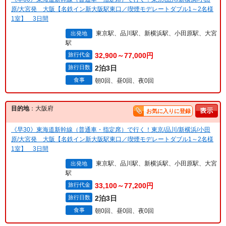
原/大宮発 大阪【名鉄イン新大阪駅東口／喫煙モデレートダブル1～2名様
1室】 3日間
東京駅、品川駅、新横浜駅、小田原駅、大宮
出発地
駅
旅行代金
32,900～77,000円
旅行日数
2泊3日
食事
朝0回、昼0回、夜0回
目的地
：大阪府
お気に入りに登録
《早30》東海道新幹線（普通車・指定席）で行く！東京/品川/新横浜/小田
原/大宮発 大阪【名鉄イン新大阪駅東口／喫煙モデレートダブル1～2名様
1室】 3日間
東京駅、品川駅、新横浜駅、小田原駅、大宮
出発地
駅
旅行代金
33,100～77,200円
旅行日数
2泊3日
食事
朝0回、昼0回、夜0回