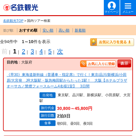
マイページ
メニュー
名鉄観光TOP
> 国内ツアー検索
おすすめ順
安い順
高い順
新着順
並び順:
全94件中
1～10
件を表示
前
1
2
3
4
5
次
｜
｜
｜
｜
｜
｜
目的地
：大阪府
お気に入りに登録
《早30》東海道新幹線（普通車・指定席）で行く！東京/品川/新横浜/小田
原/大宮発 JR大阪駅・阪急梅田駅からたった1駅！ 大阪【ホテルプラザ
オーサカ／禁煙フォースルーム4名様1室】 3日間
東京駅、品川駅、新横浜駅、小田原駅、大宮
出発地
駅
旅行代金
30,800～45,800円
旅行日数
2泊3日
食事
朝0回、昼0回、夜0回