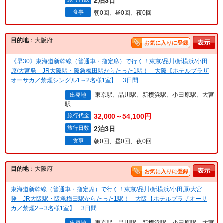
2泊3日
食事
朝0回、昼0回、夜0回
目的地
：大阪府
お気に入りに登録
《早30》東海道新幹線（普通車・指定席）で行く！東京/品川/新横浜/小田
原/大宮発 JR大阪駅・阪急梅田駅からたった1駅！ 大阪【ホテルプラザ
オーサカ／禁煙シングル1～2名様1室】 3日間
東京駅、品川駅、新横浜駅、小田原駅、大宮
出発地
駅
旅行代金
32,000～54,100円
旅行日数
2泊3日
食事
朝0回、昼0回、夜0回
目的地
：大阪府
お気に入りに登録
東海道新幹線（普通車・指定席）で行く！東京/品川/新横浜/小田原/大宮
発 JR大阪駅・阪急梅田駅からたった1駅！ 大阪【ホテルプラザオーサ
カ／禁煙2～3名様1室】 3日間
東京駅、品川駅、新横浜駅、小田原駅、大宮
出発地