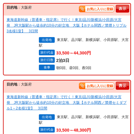
目的地
：大阪府
お気に入りに登録
東海道新幹線（普通車・指定席）で行く！東京/品川/新横浜/小田原/大宮
発 JR大阪駅から徒歩約10分の好立地 大阪【ホテル関西／禁煙トリプル
3名様1室】 3日間
東京駅、品川駅、新横浜駅、小田原駅、大宮
出発地
駅
旅行代金
33,500～44,300円
旅行日数
2泊3日
食事
朝0回、昼0回、夜0回
目的地
：大阪府
お気に入りに登録
東海道新幹線（普通車・指定席）で行く！東京/品川/新横浜/小田原/大宮
発 JR大阪駅から徒歩約10分の好立地 大阪【ホテル関西／禁煙セミダブ
ル1～2名様1室】 3日間
東京駅、品川駅、新横浜駅、小田原駅、大宮
出発地
駅
旅行代金
33,500～48,300円