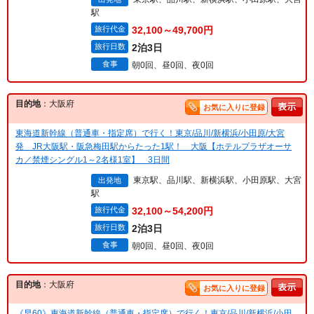
駅
旅行代金
32,100～49,700円
旅行日数
2泊3日
食事
朝0回、昼0回、夜0回
目的地
：大阪府
お気に入りに登録
東海道新幹線（普通車・指定席）で行く！東京/品川/新横浜/小田原/大宮
発 JR大阪駅・阪急梅田駅からたった1駅！ 大阪【ホテルプラザオーサ
カ／禁煙シングル1～2名様1室】 3日間
東京駅、品川駅、新横浜駅、小田原駅、大宮
出発地
駅
旅行代金
32,100～54,200円
旅行日数
2泊3日
食事
朝0回、昼0回、夜0回
目的地
：大阪府
お気に入りに登録
《早60》東海道新幹線（普通車・指定席）で行く！東京/品川/新横浜/小田