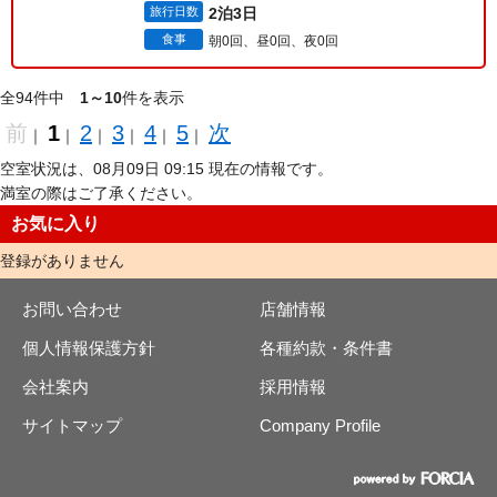
旅行日数
2泊3日
食事
朝0回、昼0回、夜0回
全94件中
1～10
件を表示
前
1
2
3
4
5
次
｜
｜
｜
｜
｜
｜
空室状況は、08月09日 09:15 現在の情報です。
満室の際はご了承ください。
お気に入り
登録がありません
お問い合わせ
店舗情報
個人情報保護方針
各種約款・条件書
会社案内
採用情報
サイトマップ
Company Profile