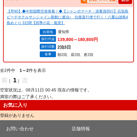
お気に入りに登録
【早90】◆中部国際空港発着！◆【ジャンボマーチ・添乗員同行】石垣島
ビーチホテルサンシャイン新館に連泊♪ 往復直行便で行く！八重山諸島4
島めぐり 3日間【四季の花・風景】
愛知県
出発地
旅行代金
139,800～180,800円
旅行日数
2泊3日
食事
朝2回、昼2回、夜2回
全2件中
1～2
件を表示
前
1
次
｜
｜
空室状況は、08月11日 00:45 現在の情報です。
満室の際はご了承ください。
お気に入り
登録がありません
お問い合わせ
店舗情報