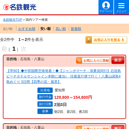
マイページ
メニュー
名鉄観光TOP
> 国内ツアー検索
おすすめ順
安い順
高い順
新着順
並び順:
全2件中
1～2
件を表示
前
1
次
｜
｜
目的地
：石垣島・八重山
お気に入りに登録
【早90】◆中部国際空港発着！◆【ジャンボマーチ・添乗員同行】石垣島
ビーチホテルサンシャイン本館に連泊♪ 往復直行便で行く！八重山諸島4
島めぐり 3日間【四季の花・風景】
愛知県
出発地
旅行代金
129,800～154,800円
旅行日数
2泊3日
食事
朝2回、昼2回、夜2回
目的地
：石垣島・八重山