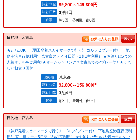
旅行代金
89,800～149,800円
旅行日数
3泊4日
食事
朝3回、昼0回、夜0回
目的地
：宮古島
お気に入りに登録
★2サムOK 《羽田発着スカイマークで行く》 ゴルフ２プレー付♪ 下地
島空港直行便利用/ 宮古島ステイ４日間（2名1室利用） ★お泊りは5つの
人気ホテルをご用意♪★オーシャンリンクス宮古島での2プレー付！★うれ
しい朝食３回付
東京都
出発地
旅行代金
92,800～156,800円
旅行日数
3泊4日
食事
朝3回、昼0回、夜0回
目的地
：宮古島
お気に入りに登録
《神戸発着スカイマークで行く》 ゴルフ3プレー付♪ 下地島空港直行便利
用/ 宮古島ステイ5日間（3名1室利用） ★お泊りは5つの人気ホテルをご