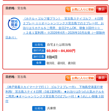
目的地
：宮古島
お気に入りに登録
《ホテル＋ゴルフ場プラン》 宮古島ステイゴルフ ４日間
２プレー ☆☆オーシャンリンクス宮古島での２プレー付、お
泊りは５ホテルをご用意、全日2サムOK、朝食３回付☆☆
＜２名１室利用＞ ※2026年4月～2026年10月出発（一部除外
日あり）
自宅または前泊地
出発地
旅行代金
60,800～84,800円
旅行日数
3泊4日
食事
朝3回、昼0回、夜0回
目的地
：宮古島
お気に入りに登録
《神戸発着スカイマークで行く》 ゴルフ２プレー付♪ 下地島空港直行便
利用/ 宮古島ステイ４日間（3名1室利用） ★お泊りは5つの人気ホテルを
ご用意♪★オーシャンリンクス宮古島での2プレー付！★うれしい朝食３回
付
兵庫県
出発地