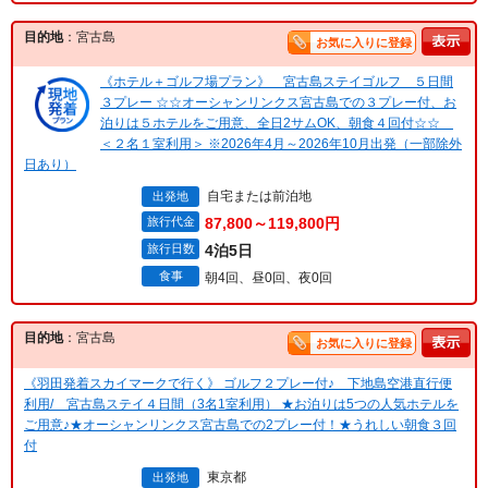
目的地
：宮古島
お気に入りに登録
《ホテル＋ゴルフ場プラン》 宮古島ステイゴルフ ５日間
３プレー ☆☆オーシャンリンクス宮古島での３プレー付、お
泊りは５ホテルをご用意、全日2サムOK、朝食４回付☆☆
＜２名１室利用＞ ※2026年4月～2026年10月出発（一部除外
日あり）
自宅または前泊地
出発地
旅行代金
87,800～119,800円
旅行日数
4泊5日
食事
朝4回、昼0回、夜0回
目的地
：宮古島
お気に入りに登録
《羽田発着スカイマークで行く》 ゴルフ２プレー付♪ 下地島空港直行便
利用/ 宮古島ステイ４日間（3名1室利用） ★お泊りは5つの人気ホテルを
ご用意♪★オーシャンリンクス宮古島での2プレー付！★うれしい朝食３回
付
東京都
出発地