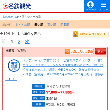
マイページ
メニュー
名鉄観光TOP
> 国内ツアー検索
おすすめ順
安い順
高い順
新着順
並び順:
全19件中
1～10
件を表示
前
1
2
次
｜
｜
｜
目的地
：宮古島
お気に入りに登録
《ホテル＋ゴルフ場プラン》 宮古島ステイゴルフ ４日間
２プレー ☆☆オーシャンリンクス宮古島での２プレー付、お
泊りは５ホテルをご用意、全日2サムOK、朝食３回付☆☆
＜３名１室利用＞ ※2026年4月～2026年10月出発（一部除外
日あり）
自宅または前泊地
出発地
旅行代金
57,800～77,800円
旅行日数
3泊4日
食事
朝3回、昼0回、夜0回