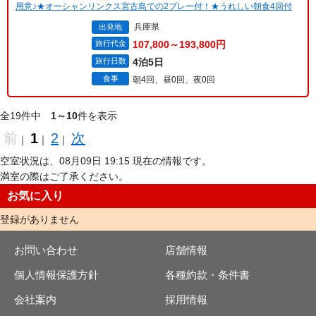
用意♪★オーシャンリンクス宮古島での2プレー付！★うれしい朝食4回付
兵庫県
出発地
旅行代金
107,800～193,800円
旅行日数
4泊5日
食事
朝4回、昼0回、夜0回
全19件中
1～10
件を表示
前
1
2
次
｜
｜
｜
空室状況は、08月09日 19:15 現在の情報です。
満室の際はご了承ください。
お気に入り
登録がありません
お問い合わせ
店舗情報
個人情報保護方針
各種約款・条件書
会社案内
採用情報