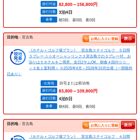
旅行代金
82,800～156,800円
旅行日数
3泊4日
食事
朝3回、昼0回、夜0回
目的地
：宮古島
お気に入りに登録
《ホテル＋ゴルフ場プラン》 宮古島ステイゴルフ ５日間
３プレー ☆☆オーシャンリンクス宮古島での３プレー付、お
泊りは５ホテルをご用意、全日2サムOK、朝食４回付☆☆
＜３名１室利用＞ ※2026年4月～2026年10月出発（一部除外
日あり）
自宅または前泊地
出発地
旅行代金
83,800～109,800円
旅行日数
4泊5日
食事
朝4回、昼0回、夜0回
目的地
：宮古島
お気に入りに登録
《ホテル＋ゴルフ場プラン》 宮古島ステイゴルフ ４日間