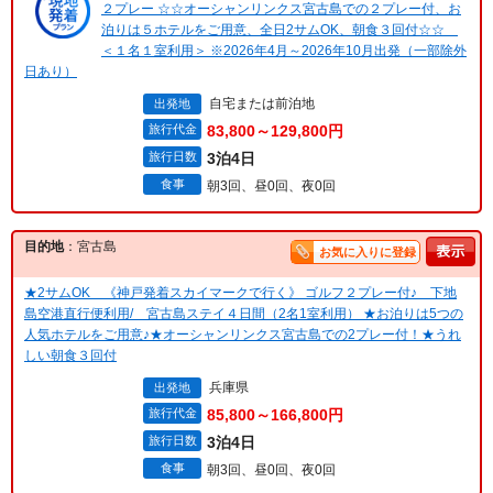
２プレー ☆☆オーシャンリンクス宮古島での２プレー付、お
泊りは５ホテルをご用意、全日2サムOK、朝食３回付☆☆
＜１名１室利用＞ ※2026年4月～2026年10月出発（一部除外
日あり）
自宅または前泊地
出発地
旅行代金
83,800～129,800円
旅行日数
3泊4日
食事
朝3回、昼0回、夜0回
目的地
：宮古島
お気に入りに登録
★2サムOK 《神戸発着スカイマークで行く》 ゴルフ２プレー付♪ 下地
島空港直行便利用/ 宮古島ステイ４日間（2名1室利用） ★お泊りは5つの
人気ホテルをご用意♪★オーシャンリンクス宮古島での2プレー付！★うれ
しい朝食３回付
兵庫県
出発地
旅行代金
85,800～166,800円
旅行日数
3泊4日
食事
朝3回、昼0回、夜0回