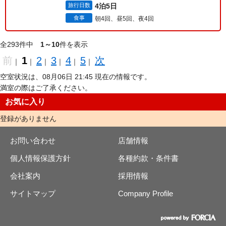
旅行日数
4泊5日
食事
朝4回、昼5回、夜4回
全293件中
1～10
件を表示
前
1
2
3
4
5
次
｜
｜
｜
｜
｜
｜
空室状況は、08月06日 21:45 現在の情報です。
満室の際はご了承ください。
お気に入り
登録がありません
お問い合わせ
店舗情報
個人情報保護方針
各種約款・条件書
会社案内
採用情報
サイトマップ
Company Profile