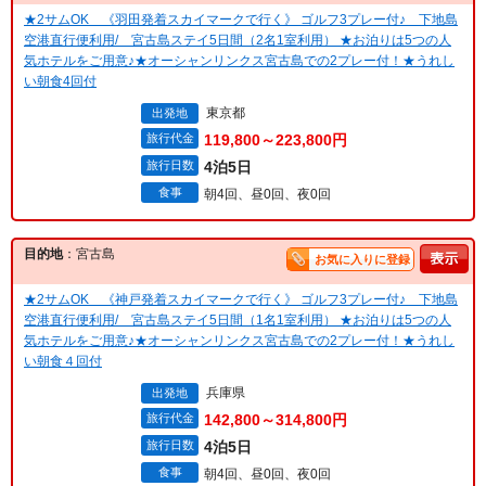
★2サムOK 《羽田発着スカイマークで行く》 ゴルフ3プレー付♪ 下地島
空港直行便利用/ 宮古島ステイ5日間（2名1室利用） ★お泊りは5つの人
気ホテルをご用意♪★オーシャンリンクス宮古島での2プレー付！★うれし
い朝食4回付
東京都
出発地
旅行代金
119,800～223,800円
旅行日数
4泊5日
食事
朝4回、昼0回、夜0回
目的地
：宮古島
お気に入りに登録
★2サムOK 《神戸発着スカイマークで行く》 ゴルフ3プレー付♪ 下地島
空港直行便利用/ 宮古島ステイ5日間（1名1室利用） ★お泊りは5つの人
気ホテルをご用意♪★オーシャンリンクス宮古島での2プレー付！★うれし
い朝食４回付
兵庫県
出発地
旅行代金
142,800～314,800円
旅行日数
4泊5日
食事
朝4回、昼0回、夜0回