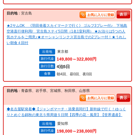
目的地
：宮古島
お気に入りに登録
★2サムOK 《羽田発着スカイマークで行く》 ゴルフ3プレー付♪ 下地島
空港直行便利用/ 宮古島ステイ5日間（1名1室利用） ★お泊りは5つの人
気ホテルをご用意♪★オーシャンリンクス宮古島での2プレー付！★うれし
い朝食４回付
東京都
出発地
旅行代金
149,800～322,800円
旅行日数
4泊5日
食事
朝4回、昼0回、夜0回
目的地
：青森県、岩手県、宮城県、秋田県、山形県
お気に入りに登録
◆名古屋駅発着◆【ジャンボマーチ・添乗員同行】新幹線で行く！ゆっく
りとめぐる錦秋の東北５県周遊５日間【四季の花・風景】【世界遺産】
愛知県
出発地
旅行代金
198,000～238,000円