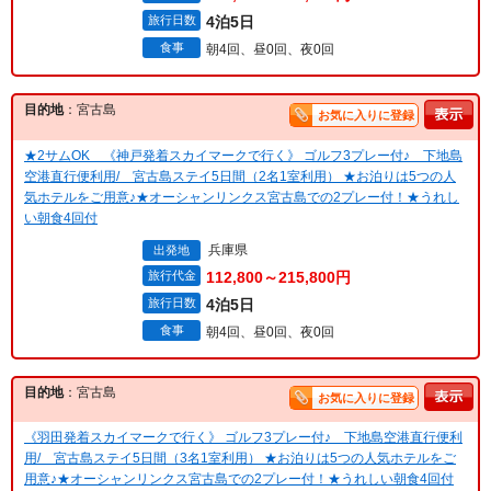
旅行日数
4泊5日
食事
朝4回、昼0回、夜0回
目的地
：宮古島
お気に入りに登録
★2サムOK 《神戸発着スカイマークで行く》 ゴルフ3プレー付♪ 下地島
空港直行便利用/ 宮古島ステイ5日間（2名1室利用） ★お泊りは5つの人
気ホテルをご用意♪★オーシャンリンクス宮古島での2プレー付！★うれし
い朝食4回付
兵庫県
出発地
旅行代金
112,800～215,800円
旅行日数
4泊5日
食事
朝4回、昼0回、夜0回
目的地
：宮古島
お気に入りに登録
《羽田発着スカイマークで行く》 ゴルフ3プレー付♪ 下地島空港直行便利
用/ 宮古島ステイ5日間（3名1室利用） ★お泊りは5つの人気ホテルをご
用意♪★オーシャンリンクス宮古島での2プレー付！★うれしい朝食4回付