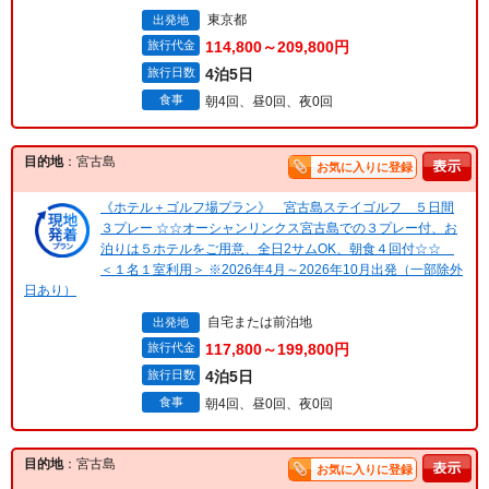
東京都
出発地
旅行代金
114,800～209,800円
旅行日数
4泊5日
食事
朝4回、昼0回、夜0回
目的地
：宮古島
お気に入りに登録
《ホテル＋ゴルフ場プラン》 宮古島ステイゴルフ ５日間
３プレー ☆☆オーシャンリンクス宮古島での３プレー付、お
泊りは５ホテルをご用意、全日2サムOK、朝食４回付☆☆
＜１名１室利用＞ ※2026年4月～2026年10月出発（一部除外
日あり）
自宅または前泊地
出発地
旅行代金
117,800～199,800円
旅行日数
4泊5日
食事
朝4回、昼0回、夜0回
目的地
：宮古島
お気に入りに登録