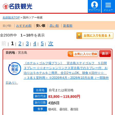
マイページ
メニュー
名鉄観光TOP
> 国内ツアー検索
おすすめ順
安い順
高い順
新着順
並び順:
全293件中
1～10
件を表示
前
1
2
3
4
5
次
｜
｜
｜
｜
｜
｜
目的地
：宮古島
お気に入りに登録
《ホテル＋ゴルフ場プラン》 宮古島ステイゴルフ ５日間
３プレー ☆☆オーシャンリンクス宮古島での３プレー付、お
泊りは５ホテルをご用意、全日2サムOK、朝食４回付☆☆
＜３名１室利用＞ ※2026年4月～2026年10月出発（一部除外
日あり）
自宅または前泊地
出発地
旅行代金
83,800～119,800円
旅行日数
4泊5日
食事
朝4回、昼0回、夜0回