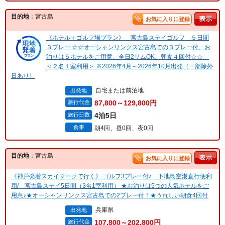
目的地
：宮古島
お気に入りに登録
《ホテル＋ゴルフ場プラン》 宮古島ステイゴルフ ５日間
３プレー ☆☆オーシャンリンクス宮古島での３プレー付、お
泊りは５ホテルをご用意、全日2サムOK、朝食４回付☆☆
＜２名１室利用＞ ※2026年4月～2026年10月出発（一部除外
日あり）
自宅または前泊地
出発地
旅行代金
87,800～129,800円
旅行日数
4泊5日
食事
朝4回、昼0回、夜0回
目的地
：宮古島
お気に入りに登録
《神戸発着スカイマークで行く》 ゴルフ3プレー付♪ 下地島空港直行便利
用/ 宮古島ステイ5日間（3名1室利用） ★お泊りは5つの人気ホテルをご
用意♪★オーシャンリンクス宮古島での2プレー付！★うれしい朝食4回付
兵庫県
出発地
旅行代金
107,800～202,800円