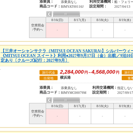
添乗員：
利用交通機関：
添乗員なし
船・フェリ
商品コード：
設定期間：
BJMYAT00116J
2027/04/13
8/16(日)
8/17(月)
8/18(火)
8/19(水)
空席照会
/予約へ
-
-
-
-
【三井オーシャンサクラ（MITSUI OCEAN SAKURA)】シルバー
《MITSUI OCEAN スイート》利用●2027年9月17日（金）出航／9泊
定あり〔クルーズ紀行：2027年9月〕
2,284,000
4,568,000
円～
円
旅行代金
旅行
横浜港
出発地
食
添乗員：
利用交通機関：
添乗員なし
指定しな
商品コード：
設定期間：
BJMYMC00079M
2027/09/1
8/16(日)
8/17(月)
8/18(火)
8/19(水)
空席照会
/予約へ
-
-
-
-