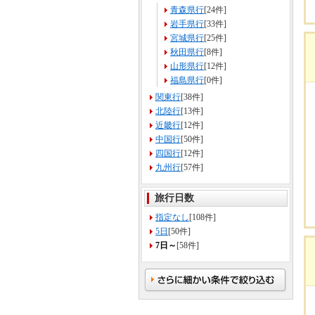
青森県行
[24件]
岩手県行
[33件]
宮城県行
[25件]
秋田県行
[8件]
山形県行
[12件]
福島県行
[0件]
関東行
[38件]
北陸行
[13件]
近畿行
[12件]
中国行
[50件]
四国行
[12件]
九州行
[57件]
旅行日数
指定なし
[108件]
5日
[50件]
7日～
[58件]