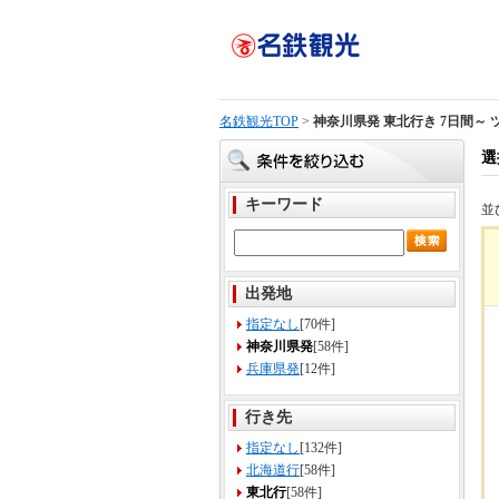
名鉄観光TOP
>
神奈川県発 東北行き 7日間～
選
キーワード
並
出発地
指定なし
[70件]
神奈川県発
[58件]
兵庫県発
[12件]
行き先
指定なし
[132件]
北海道行
[58件]
東北行
[58件]