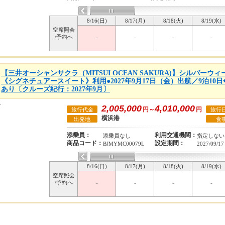
8/16(日)
8/17(月)
8/18(火)
8/19(水)
空席照会
/予約へ
-
-
-
-
【三井オーシャンサクラ（MITSUI OCEAN SAKURA)】シルバー
《シグネチュアースイート》利用●2027年9月17日（金）出航／9泊10
あり〔クルーズ紀行：2027年9月〕
2,005,000
4,010,000
円～
円
旅行代金
旅行
横浜港
出発地
食
添乗員：
利用交通機関：
添乗員なし
指定しない
商品コード：
設定期間：
BJMYMC00079L
2027/09/17
8/16(日)
8/17(月)
8/18(火)
8/19(水)
空席照会
/予約へ
-
-
-
-