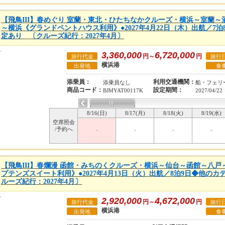
【飛鳥III】春めぐり 室蘭・東北・ひたちなかクルーズ・横浜～室蘭
～横浜《グランドペントハウス利用》●2027年4月22日（木）出航／7
定あり 〔クルーズ紀行：2027年4月〕
3,360,000
6,720,000
円～
円
旅行代金
旅行
横浜港
出発地
食
添乗員：
利用交通機関：
添乗員なし
船・フェリ
商品コード：
設定期間：
BJMYAT00117K
2027/04/22
8/16(日)
8/17(月)
8/18(火)
8/19(水)
空席照会
/予約へ
-
-
-
-
【飛鳥III】春爛漫 函館・みちのくクルーズ・横浜～仙台～函館～八
プテンズスイート利用》●2027年4月13日（火）出航／8泊9日◆他の
ルーズ紀行：2027年4月〕
2,920,000
4,672,000
円～
円
旅行代金
旅行
横浜港
出発地
食