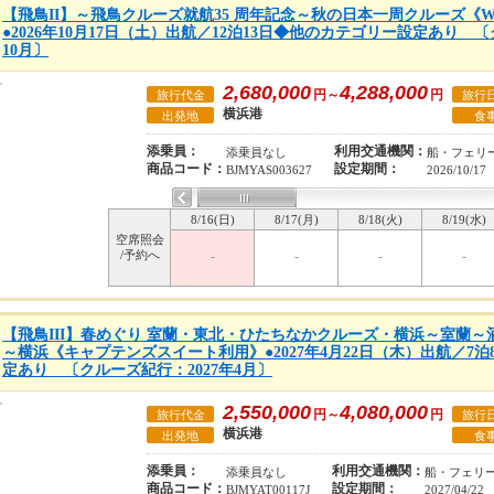
【飛鳥II】～飛鳥クルーズ就航35 周年記念～秋の日本一周クルーズ《
●2026年10月17日（土）出航／12泊13日◆他のカテゴリー設定あり 〔
10月〕
2,680,000
4,288,000
円～
円
旅行代金
旅行
横浜港
出発地
食
添乗員：
利用交通機関：
添乗員なし
船・フェリ
商品コード：
設定期間：
BJMYAS003627
2026/10/17
8/16(日)
8/17(月)
8/18(火)
8/19(水)
空席照会
/予約へ
-
-
-
-
【飛鳥III】春めぐり 室蘭・東北・ひたちなかクルーズ・横浜～室蘭
～横浜《キャプテンズスイート利用》●2027年4月22日（木）出航／7
定あり 〔クルーズ紀行：2027年4月〕
2,550,000
4,080,000
円～
円
旅行代金
旅行
横浜港
出発地
食
添乗員：
利用交通機関：
添乗員なし
船・フェリ
商品コード：
設定期間：
BJMYAT00117J
2027/04/22