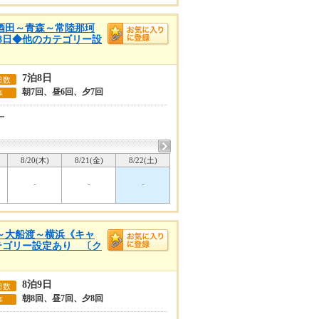
～酒田～青森～常陸那珂
泊8日◆他のカテゴリー設
7泊8日
日数
朝7回、昼6回、夕7回
事
ー
8/20(木)
8/21(金)
8/22(土)
-
-
-
戸～大船渡～横浜《キャ
カテゴリー設定あり 〔ク
8泊9日
日数
朝8回、昼7回、夕8回
事