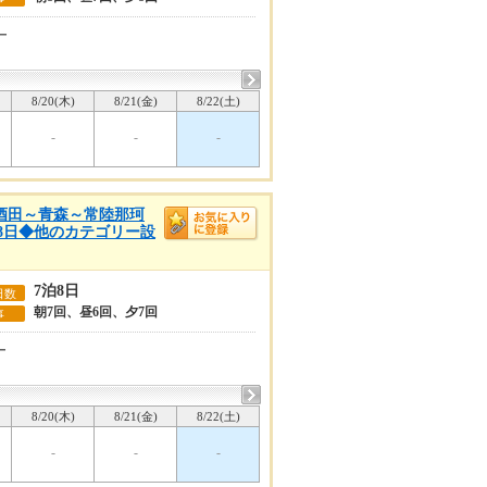
ー
8/20(木)
8/21(金)
8/22(土)
-
-
-
～酒田～青森～常陸那珂
泊8日◆他のカテゴリー設
7泊8日
日数
朝7回、昼6回、夕7回
事
ー
8/20(木)
8/21(金)
8/22(土)
-
-
-