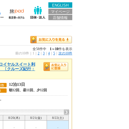
ENGLISH
マイページ
店舗情報
全58件中
1～10
件を表示
前の10件
｜
1
｜
2
｜
3
｜
4
｜
5
｜
次の10件
Sロイヤルスイート利
あり 〔クルーズ紀行：
12泊13日
日数
朝12回、昼11回、夕12回
事
ー
8/20(木)
8/21(金)
8/22(土)
-
-
-