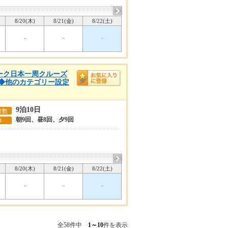
8/20(木)
8/21(金)
8/22(土)
-
-
-
ウィーク日本一周クルーズ
日◆他のカテゴリー設定
9泊10日
日数
朝9回、昼8回、夕9回
事
8/20(木)
8/21(金)
8/22(土)
-
-
-
全58件中
1～10
件を表示