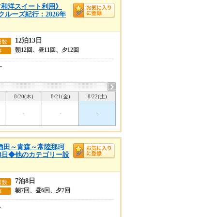
W和洋スイート利用》
クルーズ紀行：2026年
12泊13日
日数
朝12回、昼11回、夕12回
事
ー
8/20(木)
8/21(金)
8/22(土)
-
-
-
～酒田～青森～常陸那珂
泊8日◆他のカテゴリー設
7泊8日
日数
朝7回、昼6回、夕7回
事
ー