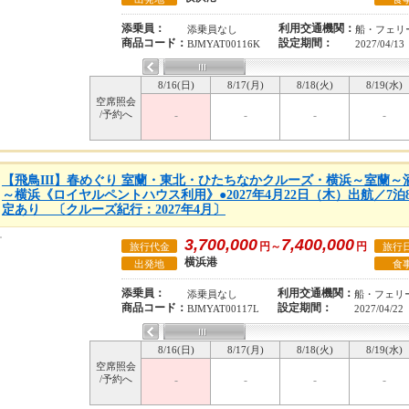
添乗員：
利用交通機関：
添乗員なし
船・フェリ
商品コード：
設定期間：
BJMYAT00116K
2027/04/13
8/16(日)
8/17(月)
8/18(火)
8/19(水)
空席照会
/予約へ
-
-
-
-
【飛鳥III】春めぐり 室蘭・東北・ひたちなかクルーズ・横浜～室蘭
～横浜《ロイヤルペントハウス利用》●2027年4月22日（木）出航／7
定あり 〔クルーズ紀行：2027年4月〕
3,700,000
7,400,000
円～
円
旅行代金
旅行
横浜港
出発地
食
添乗員：
利用交通機関：
添乗員なし
船・フェリ
商品コード：
設定期間：
BJMYAT00117L
2027/04/22
8/16(日)
8/17(月)
8/18(火)
8/19(水)
空席照会
/予約へ
-
-
-
-