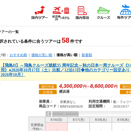
 ツアーの一覧
58
択されている条件に合うツアーは
件です
び順：
おすすめ順
｜
価格が安い順
｜
価格が高い順
｜
新着順
【飛鳥II】～飛鳥クルーズ就航35 周年記念～秋の日本一周クルーズ《
用》●2026年10月17日（土）出航／12泊13日◆他のカテゴリー設定
2026年10月〕
4,300,000
8,600,000
円～
円
旅行代金
旅行
横浜港
出発地
食
添乗員：
利用交通機関：
添乗員なし
船・フェリ
商品コード：
設定期間：
BJMYAS003628
2026/10/17
8/16(日)
8/17(月)
8/18(火)
8/19(水)
空席照会
/予約へ
-
-
-
-