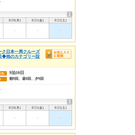
ー
8/20(木)
8/21(金)
8/22(土)
-
-
-
ウィーク日本一周クルーズ
10日◆他のカテゴリー設
9泊10日
日数
朝9回、昼8回、夕9回
事
い
7
8/20(木)
8/21(金)
8/22(土)
-
-
-