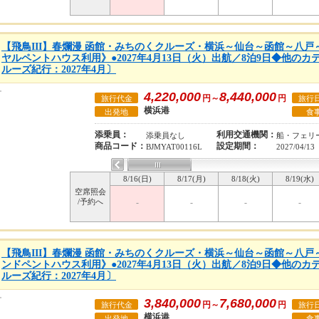
【飛鳥III】春爛漫 函館・みちのくクルーズ・横浜～仙台～函館～八
ヤルペントハウス利用》●2027年4月13日（火）出航／8泊9日◆他の
ルーズ紀行：2027年4月〕
4,220,000
8,440,000
円～
円
旅行代金
旅行
横浜港
出発地
食
添乗員：
利用交通機関：
添乗員なし
船・フェリ
商品コード：
設定期間：
BJMYAT00116L
2027/04/13
8/16(日)
8/17(月)
8/18(火)
8/19(水)
空席照会
/予約へ
-
-
-
-
【飛鳥III】春爛漫 函館・みちのくクルーズ・横浜～仙台～函館～八
ンドペントハウス利用》●2027年4月13日（火）出航／8泊9日◆他の
ルーズ紀行：2027年4月〕
3,840,000
7,680,000
円～
円
旅行代金
旅行
横浜港
出発地
食