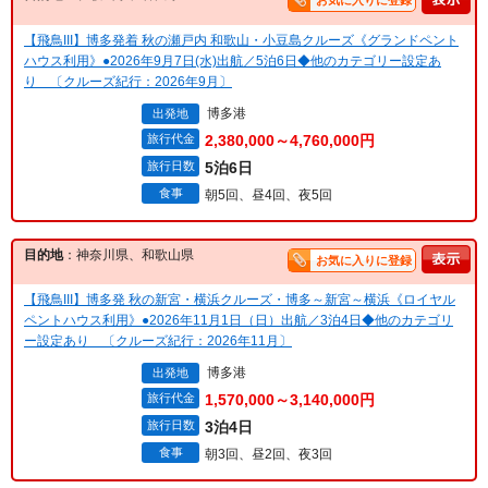
お気に入りに登録
【飛鳥III】博多発着 秋の瀬戸内 和歌山・小豆島クルーズ《グランドペント
ハウス利用》●2026年9月7日(水)出航／5泊6日◆他のカテゴリー設定あ
り 〔クルーズ紀行：2026年9月〕
博多港
出発地
旅行代金
2,380,000～4,760,000円
旅行日数
5泊6日
食事
朝5回、昼4回、夜5回
目的地
：神奈川県、和歌山県
お気に入りに登録
【飛鳥III】博多発 秋の新宮・横浜クルーズ・博多～新宮～横浜《ロイヤル
ペントハウス利用》●2026年11月1日（日）出航／3泊4日◆他のカテゴリ
ー設定あり 〔クルーズ紀行：2026年11月〕
博多港
出発地
旅行代金
1,570,000～3,140,000円
旅行日数
3泊4日
食事
朝3回、昼2回、夜3回