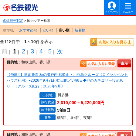
マイページ
メニュー
名鉄観光TOP
> 国内ツアー検索
おすすめ順
安い順
高い順
新着順
並び順:
全118件中
1～10
件を表示
前
1
2
3
4
5
次
｜
｜
｜
｜
｜
｜
目的地
：和歌山県、香川県
お気に入りに登録
【飛鳥III】博多発着 秋の瀬戸内 和歌山・小豆島クルーズ《ロイヤルペント
ハウス利用》●2026年9月7日(水)出航／5泊6日◆他のカテゴリー設定あ
り 〔クルーズ紀行：2026年9月〕
博多港
出発地
旅行代金
2,610,000～5,220,000円
旅行日数
5泊6日
食事
朝5回、昼4回、夜5回
目的地
：和歌山県、香川県