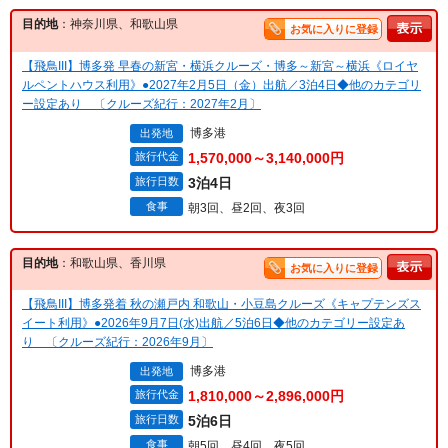
目的地
：神奈川県、和歌山県
お気に入りに登録
【飛鳥III】博多発 早春の新宮・横浜クルーズ・博多～新宮～横浜《ロイヤ
ルペントハウス利用》●2027年2月5日（金）出航／3泊4日◆他のカテゴリ
ー設定あり 〔クルーズ紀行：2027年2月〕
博多港
出発地
旅行代金
1,570,000～3,140,000円
旅行日数
3泊4日
食事
朝3回、昼2回、夜3回
目的地
：和歌山県、香川県
お気に入りに登録
【飛鳥III】博多発着 秋の瀬戸内 和歌山・小豆島クルーズ《キャプテンズス
イート利用》●2026年9月7日(水)出航／5泊6日◆他のカテゴリー設定あ
り 〔クルーズ紀行：2026年9月〕
博多港
出発地
旅行代金
1,810,000～2,896,000円
旅行日数
5泊6日
食事
朝5回、昼4回、夜5回