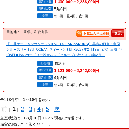
旅行代金
1,430,000～2,288,000円
旅行日数
5泊6日
食事
朝5回、昼4回、夜5回
目的地
：三重県、和歌山県
お気に入りに登録
【三井オーシャンサクラ（MITSUI OCEAN SAKURA)】早春の日高・鳥羽
クルーズ《MITSUI OCEAN スイート》利用●2027年2月18日（木）出航／4
泊5日◆他のカテゴリー設定あり〔クルーズ紀行：2027年2月〕
横浜港
出発地
旅行代金
1,121,000～2,242,000円
旅行日数
4泊5日
食事
朝4回、昼3回、夜4回
全118件中
1～10
件を表示
前
1
2
3
4
5
次
｜
｜
｜
｜
｜
｜
空室状況は、08月06日 16:45 現在の情報です。
満室の際はご了承ください。