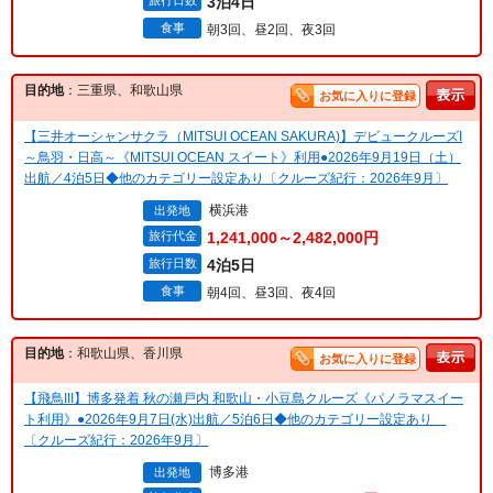
旅行日数
3泊4日
食事
朝3回、昼2回、夜3回
目的地
：三重県、和歌山県
お気に入りに登録
【三井オーシャンサクラ（MITSUI OCEAN SAKURA)】デビュークルーズI
～鳥羽・日高～《MITSUI OCEAN スイート》利用●2026年9月19日（土）
出航／4泊5日◆他のカテゴリー設定あり〔クルーズ紀行：2026年9月〕
横浜港
出発地
旅行代金
1,241,000～2,482,000円
旅行日数
4泊5日
食事
朝4回、昼3回、夜4回
目的地
：和歌山県、香川県
お気に入りに登録
【飛鳥III】博多発着 秋の瀬戸内 和歌山・小豆島クルーズ《パノラマスイー
ト利用》●2026年9月7日(水)出航／5泊6日◆他のカテゴリー設定あり
〔クルーズ紀行：2026年9月〕
博多港
出発地