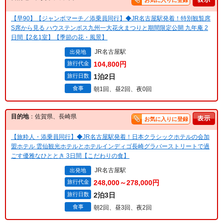
お気に入りに登録
【早90】【ジャンボマーチ／添乗員同行】◆JR名古屋駅発着！特別観覧席
S席から見る ハウステンボス九州一大花火まつりと期間限定公開 九年庵 2
日間【2名1室】【季節の花・風景】
JR名古屋駅
出発地
旅行代金
104,800円
旅行日数
1泊2日
食事
朝1回、昼2回、夜0回
目的地
：佐賀県、長崎県
お気に入りに登録
【旅粋人・添乗員同行】◆JR名古屋駅発着！日本クラシックホテルの会加
盟ホテル 雲仙観光ホテルとホテルインディゴ長崎グラバーストリートで過
ごす優雅なひととき 3日間【こだわりの食】
JR名古屋駅
出発地
旅行代金
248,000～278,000円
旅行日数
2泊3日
食事
朝2回、昼3回、夜2回