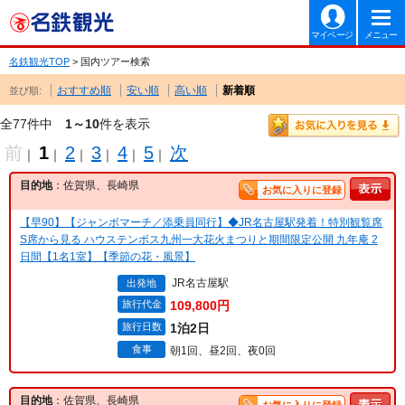
マイページ
メニュー
名鉄観光TOP
> 国内ツアー検索
おすすめ順
安い順
高い順
新着順
並び順:
全77件中
1～10
件を表示
前
1
2
3
4
5
次
｜
｜
｜
｜
｜
｜
目的地
：佐賀県、長崎県
お気に入りに登録
【早90】【ジャンボマーチ／添乗員同行】◆JR名古屋駅発着！特別観覧席
S席から見る ハウステンボス九州一大花火まつりと期間限定公開 九年庵 2
日間【1名1室】【季節の花・風景】
JR名古屋駅
出発地
旅行代金
109,800円
旅行日数
1泊2日
食事
朝1回、昼2回、夜0回
目的地
：佐賀県、長崎県