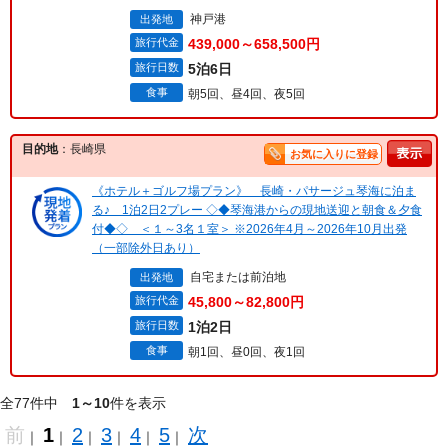
神戸港
出発地
旅行代金
439,000～658,500円
旅行日数
5泊6日
食事
朝5回、昼4回、夜5回
目的地
：長崎県
お気に入りに登録
《ホテル＋ゴルフ場プラン》 長崎・パサージュ琴海に泊ま
る♪ 1泊2日2プレー ◇◆琴海港からの現地送迎と朝食＆夕食
付◆◇ ＜１～3名１室＞ ※2026年4月～2026年10月出発
（一部除外日あり）
自宅または前泊地
出発地
旅行代金
45,800～82,800円
旅行日数
1泊2日
食事
朝1回、昼0回、夜1回
全77件中
1～10
件を表示
前
1
2
3
4
5
次
｜
｜
｜
｜
｜
｜