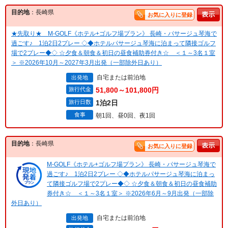
目的地
：長崎県
お気に入りに登録
★先取り★ M-GOLF《ホテル+ゴルフ場プラン》 長崎・パサージュ琴海で
過ごす♪ 1泊2日2プレー ◇◆ホテルパサージュ琴海に泊まって隣接ゴルフ
場で2プレー◆◇ ☆夕食＆朝食＆初日の昼食補助券付き☆ ＜１～3名１室
＞ ※2026年10月～2027年3月出発（一部除外日あり）
自宅または前泊地
出発地
旅行代金
51,800～101,800円
旅行日数
1泊2日
食事
朝1回、昼0回、夜1回
目的地
：長崎県
お気に入りに登録
M-GOLF《ホテル+ゴルフ場プラン》 長崎・パサージュ琴海で
過ごす♪ 1泊2日2プレー ◇◆ホテルパサージュ琴海に泊まっ
て隣接ゴルフ場で2プレー◆◇ ☆夕食＆朝食＆初日の昼食補助
券付き☆ ＜１～3名１室＞ ※2026年6月～9月出発（一部除
外日あり）
自宅または前泊地
出発地