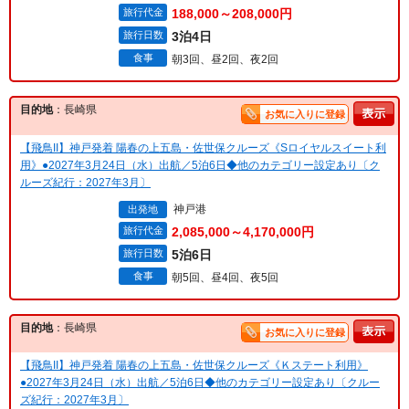
旅行代金
188,000～208,000円
旅行日数
3泊4日
食事
朝3回、昼2回、夜2回
目的地
：長崎県
お気に入りに登録
【飛鳥II】神戸発着 陽春の上五島・佐世保クルーズ《Sロイヤルスイート利
用》●2027年3月24日（水）出航／5泊6日◆他のカテゴリー設定あり〔ク
ルーズ紀行：2027年3月〕
神戸港
出発地
旅行代金
2,085,000～4,170,000円
旅行日数
5泊6日
食事
朝5回、昼4回、夜5回
目的地
：長崎県
お気に入りに登録
【飛鳥II】神戸発着 陽春の上五島・佐世保クルーズ《Ｋステート利用》
●2027年3月24日（水）出航／5泊6日◆他のカテゴリー設定あり〔クルー
ズ紀行：2027年3月〕