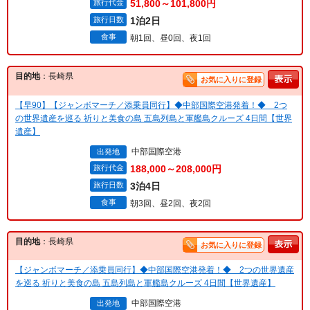
旅行代金
51,800～101,800円
旅行日数
1泊2日
食事
朝1回、昼0回、夜1回
目的地
：長崎県
お気に入りに登録
【早90】【ジャンボマーチ／添乗員同行】◆中部国際空港発着！◆ 2つ
の世界遺産を巡る 祈りと美食の島 五島列島と軍艦島クルーズ 4日間【世界
遺産】
中部国際空港
出発地
旅行代金
188,000～208,000円
旅行日数
3泊4日
食事
朝3回、昼2回、夜2回
目的地
：長崎県
お気に入りに登録
【ジャンボマーチ／添乗員同行】◆中部国際空港発着！◆ 2つの世界遺産
を巡る 祈りと美食の島 五島列島と軍艦島クルーズ 4日間【世界遺産】
中部国際空港
出発地