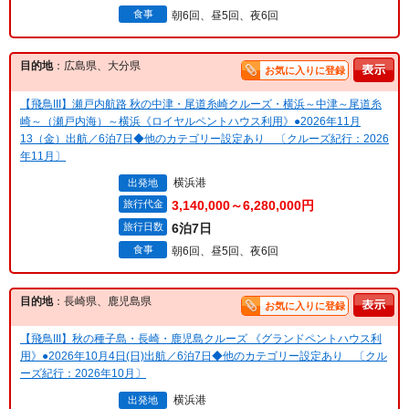
食事
朝6回、昼5回、夜6回
目的地
：広島県、大分県
お気に入りに登録
【飛鳥III】瀬戸内航路 秋の中津・尾道糸崎クルーズ・横浜～中津～尾道糸
崎～（瀬戸内海）～横浜《ロイヤルペントハウス利用》●2026年11月
13（金）出航／6泊7日◆他のカテゴリー設定あり 〔クルーズ紀行：2026
年11月〕
横浜港
出発地
旅行代金
3,140,000～6,280,000円
旅行日数
6泊7日
食事
朝6回、昼5回、夜6回
目的地
：長崎県、鹿児島県
お気に入りに登録
【飛鳥III】秋の種子島・長崎・鹿児島クルーズ 《グランドペントハウス利
用》●2026年10月4日(日)出航／6泊7日◆他のカテゴリー設定あり 〔クル
ーズ紀行：2026年10月〕
横浜港
出発地