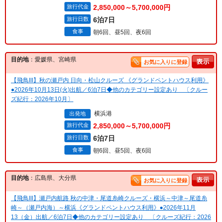
旅行代金
2,850,000～5,700,000円
旅行日数
6泊7日
食事
朝6回、昼5回、夜6回
目的地
：愛媛県、宮崎県
お気に入りに登録
【飛鳥III】秋の瀬戸内 日向・松山クルーズ 《グランドペントハウス利用》
●2026年10月13日(火)出航／6泊7日◆他のカテゴリー設定あり 〔クルー
ズ紀行：2026年10月〕
横浜港
出発地
旅行代金
2,850,000～5,700,000円
旅行日数
6泊7日
食事
朝6回、昼5回、夜6回
目的地
：広島県、大分県
お気に入りに登録
【飛鳥III】瀬戸内航路 秋の中津・尾道糸崎クルーズ・横浜～中津～尾道糸
崎～（瀬戸内海）～横浜《グランドペントハウス利用》●2026年11月
13（金）出航／6泊7日◆他のカテゴリー設定あり 〔クルーズ紀行：2026