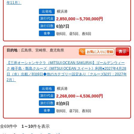
年11月〕
横浜港
出発地
旅行代金
2,850,000～5,700,000円
旅行日数
6泊7日
食事
朝6回、昼5回、夜6回
目的地
：広島県、宮崎県、鹿児島県
お気に入りに登録
【三井オーシャンサクラ（MITSUI OCEAN SAKURA)】ゴールデンウィー
ク 種子島・甑島クルーズ《MITSUI OCEAN スイート》利用●2027年4月28
日（水）出航／8泊9日◆他のカテゴリー設定あり〔クルーズ紀行：2027年
2月〕
横浜港
出発地
旅行代金
2,268,000～4,536,000円
旅行日数
8泊9日
食事
朝8回、昼7回、夜8回
全69件中
1～10
件を表示