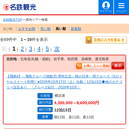
マイページ
メニュー
名鉄観光TOP
> 国内ツアー検索
おすすめ順
安い順
高い順
新着順
並び順:
全69件中
1～10
件を表示
前
1
2
3
4
5
次
｜
｜
｜
｜
｜
｜
目的地
：北海道(札幌・函館)、岩手県、秋田県、長崎県、鹿児島県
お気に入りに登録
【飛鳥II】～飛鳥クルーズ就航35 周年記念～秋の日本一周クルーズ《Sロイ
ヤルスイート利用》●2026年10月17日（土）出航／12泊13日◆他のカテゴ
リー設定あり 〔クルーズ紀行：2026年10月〕
横浜港
出発地
旅行代金
4,300,000～8,600,000円
旅行日数
12泊13日
食事
朝12回、昼11回、夜12回