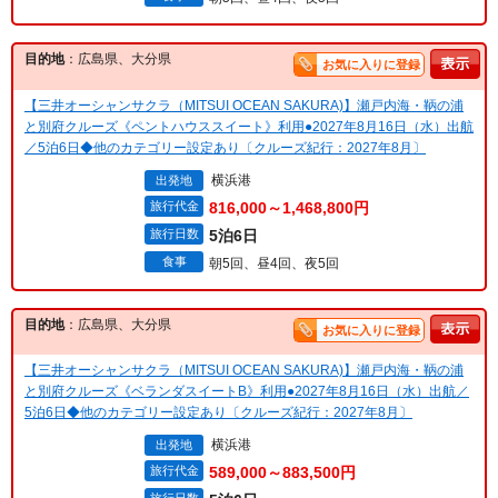
目的地
：広島県、大分県
お気に入りに登録
【三井オーシャンサクラ（MITSUI OCEAN SAKURA)】瀬戸内海・鞆の浦
と別府クルーズ《ペントハウススイート》利用●2027年8月16日（水）出航
／5泊6日◆他のカテゴリー設定あり〔クルーズ紀行：2027年8月〕
横浜港
出発地
旅行代金
816,000～1,468,800円
旅行日数
5泊6日
食事
朝5回、昼4回、夜5回
目的地
：広島県、大分県
お気に入りに登録
【三井オーシャンサクラ（MITSUI OCEAN SAKURA)】瀬戸内海・鞆の浦
と別府クルーズ《ベランダスイートB》利用●2027年8月16日（水）出航／
5泊6日◆他のカテゴリー設定あり〔クルーズ紀行：2027年8月〕
横浜港
出発地
旅行代金
589,000～883,500円