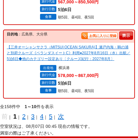
旅行代金
567,000～850,500円
旅行日数
5泊6日
食事
朝5回、昼4回、夜5回
目的地
：広島県、大分県
お気に入りに登録
【三井オーシャンサクラ（MITSUI OCEAN SAKURA)】瀬戸内海・鞆の浦
と別府クルーズ《ベランダスイートC》利用●2027年8月16日（水）出航／
5泊6日◆他のカテゴリー設定あり〔クルーズ紀行：2027年8月〕
横浜港
出発地
旅行代金
578,000～867,000円
旅行日数
5泊6日
食事
朝5回、昼4回、夜5回
全158件中
1～10
件を表示
前
1
2
3
4
5
次
｜
｜
｜
｜
｜
｜
空室状況は、08月07日 00:45 現在の情報です。
満室の際はご了承ください。