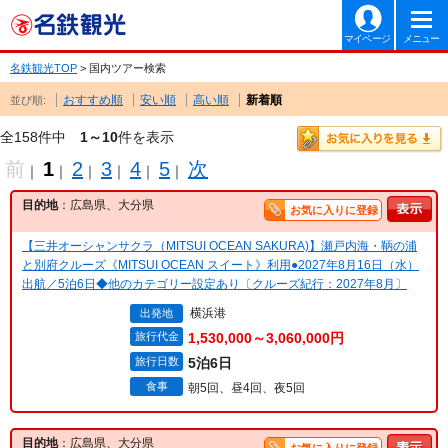
マイページ
メニュー
名鉄観光TOP
> 国内ツアー検索
おすすめ順
安い順
高い順
新着順
並び順:
全158件中
1～10
件を表示
前
1
2
3
4
5
次
｜
｜
｜
｜
｜
｜
目的地
：広島県、大分県
お気に入りに登録
【三井オーシャンサクラ（MITSUI OCEAN SAKURA)】瀬戸内海・鞆の浦
と別府クルーズ《MITSUI OCEAN スイート》利用●2027年8月16日（水）
出航／5泊6日◆他のカテゴリー設定あり〔クルーズ紀行：2027年8月〕
横浜港
出発地
旅行代金
1,530,000～3,060,000円
旅行日数
5泊6日
食事
朝5回、昼4回、夜5回
目的地
：広島県、大分県