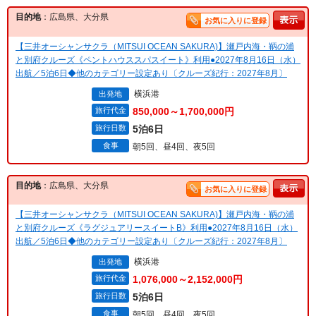
目的地
：広島県、大分県
お気に入りに登録
【三井オーシャンサクラ（MITSUI OCEAN SAKURA)】瀬戸内海・鞆の浦
と別府クルーズ《ペントハウススパスイート》利用●2027年8月16日（水）
出航／5泊6日◆他のカテゴリー設定あり〔クルーズ紀行：2027年8月〕
横浜港
出発地
旅行代金
850,000～1,700,000円
旅行日数
5泊6日
食事
朝5回、昼4回、夜5回
目的地
：広島県、大分県
お気に入りに登録
【三井オーシャンサクラ（MITSUI OCEAN SAKURA)】瀬戸内海・鞆の浦
と別府クルーズ《ラグジュアリースイートB》利用●2027年8月16日（水）
出航／5泊6日◆他のカテゴリー設定あり〔クルーズ紀行：2027年8月〕
横浜港
出発地
旅行代金
1,076,000～2,152,000円
旅行日数
5泊6日
食事
朝5回、昼4回、夜5回