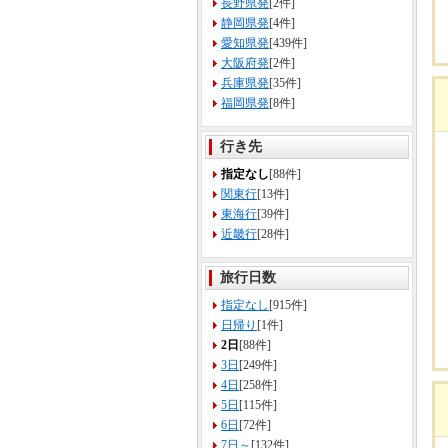
長野県発
[2件]
静岡県発
[4件]
愛知県発
[439件]
大阪府発
[2件]
兵庫県発
[35件]
福岡県発
[8件]
行き先
指定なし
[88件]
関東行
[13件]
東海行
[39件]
近畿行
[28件]
旅行日数
指定なし
[915件]
日帰り
[1件]
2日
[88件]
3日
[249件]
4日
[258件]
5日
[115件]
6日
[72件]
7日～
[132件]