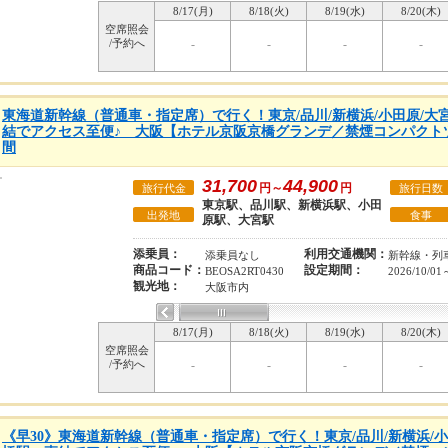
8/17(月)
8/18(火)
8/19(水)
8/20(木)
空席照会
/予約へ
-
-
-
-
東海道新幹線（普通車・指定席）で行く！東京/品川/新横浜/小田原/大
結でアクセス至便♪ 大阪【ホテル京阪京橋グランデ／禁煙コンパクトツ
間
31,700
44,900
円～
円
旅行代金
旅行日数
東京駅、品川駅、新横浜駅、小田
出発地
食事
原駅、大宮駅
添乗員：
利用交通機関：
添乗員なし
新幹線・列
商品コード：
設定期間：
BEOSA2RT0430
2026/10/01
観光地：
大阪市内
8/17(月)
8/18(火)
8/19(水)
8/20(木)
空席照会
/予約へ
-
-
-
-
《早30》東海道新幹線（普通車・指定席）で行く！東京/品川/新横浜/