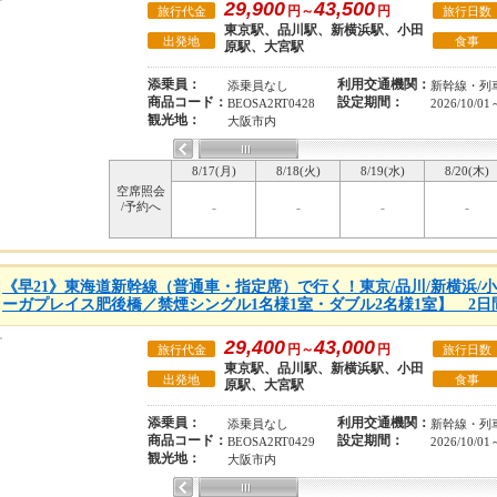
29,900
43,500
円～
円
旅行代金
旅行日数
東京駅、品川駅、新横浜駅、小田
出発地
食事
原駅、大宮駅
添乗員：
利用交通機関：
添乗員なし
新幹線・列
商品コード：
設定期間：
BEOSA2RT0428
2026/10/01
観光地：
大阪市内
8/17(月)
8/18(火)
8/19(水)
8/20(木)
空席照会
/予約へ
-
-
-
-
《早21》東海道新幹線（普通車・指定席）で行く！東京/品川/新横浜/
ーガプレイス肥後橋／禁煙シングル1名様1室・ダブル2名様1室】 2日
29,400
43,000
円～
円
旅行代金
旅行日数
東京駅、品川駅、新横浜駅、小田
出発地
食事
原駅、大宮駅
添乗員：
利用交通機関：
添乗員なし
新幹線・列
商品コード：
設定期間：
BEOSA2RT0429
2026/10/01
観光地：
大阪市内