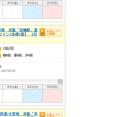
8/21(金)
8/22(土)
8/23(日)
-
-
-
宮発 京阪「京橋駅」直
イン2名様1室】 2日
1泊2日
朝0回、昼0回、夕0回
車
～2027/03/30
8/21(金)
8/22(土)
8/23(日)
-
-
-
小田原/大宮発 京阪「京