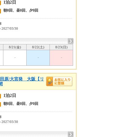
1泊2日
朝0回、昼0回、夕0回
車
～2027/03/30
8/21(金)
8/22(土)
8/23(日)
-
-
-
小田原/大宮発 大阪【リ
間
1泊2日
朝0回、昼0回、夕0回
車
～2027/03/30