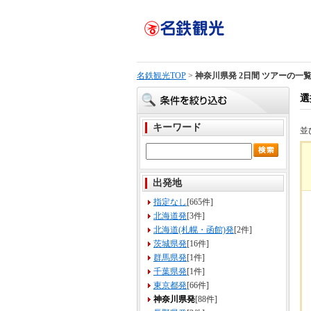
名鉄観光TOP
>
神奈川県発 2日間 ツアーの一
選
キーワード
並
出発地
指定なし
[665件]
北海道発
[3件]
北海道(札幌・函館)発
[2件]
茨城県発
[16件]
群馬県発
[1件]
千葉県発
[1件]
東京都発
[66件]
神奈川県発
[88件]