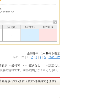
車
～2027/03/30
8/21(金)
8/22(土)
8/23(日)
-
-
-
全88件中
1～10
件を表示
前の10件
｜
1
｜
2
｜
3
｜
4
｜
5
｜
次の10件
額表示･･･受付可 ×･･･空きなし -･･･設定なし
:45 現在の情報です。満室の際はご了承ください。
件
登録されています（最大5件登録できます）