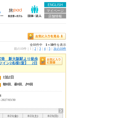
ENGLISH
マイページ
店舗情報
全88件中
1～10
件を表示
前の10件
｜
1
｜
2
｜
3
｜
4
｜
5
｜
次の10件
宮発 新大阪駅より徒歩
イン2名様1室】 2日
1泊2日
朝0回、昼0回、夕0回
車
～2027/03/30
8/21(金)
8/22(土)
8/23(日)