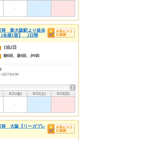
-
-
-
宮発 新大阪駅より徒歩
2名様1室】 2日間
1泊2日
朝0回、昼0回、夕0回
車
～2027/03/30
8/21(金)
8/22(土)
8/23(日)
-
-
-
宮発 大阪【リーガプレ