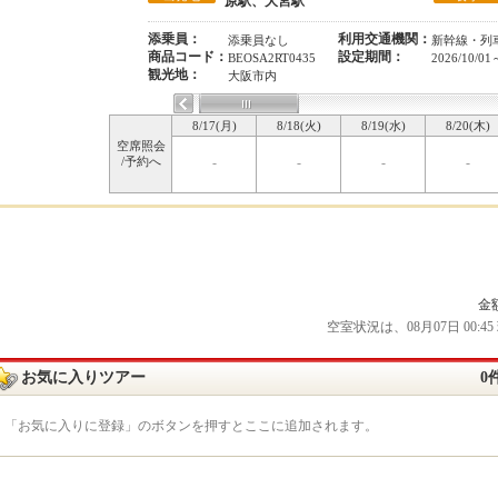
原駅、大宮駅
添乗員：
利用交通機関：
添乗員なし
新幹線・列
商品コード：
設定期間：
BEOSA2RT0435
2026/10/01
観光地：
大阪市内
8/17(月)
8/18(火)
8/19(水)
8/20(木)
空席照会
/予約へ
-
-
-
-
金
空室状況は、08月07日 00
お気に入りツアー
0
「お気に入りに登録」のボタンを押すとここに追加されます。