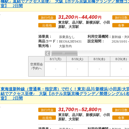
橋駅」直結でアクセス至便♪ 大阪【ホテル京阪京橋グランデ／禁煙コン
室】 2日間
31,200
44,400
円～
円
旅行代金
旅行日数
東京駅、品川駅、新横浜駅、小田
出発地
食事
原駅、大宮駅
添乗員：
利用交通機関：
添乗員なし
新幹線・列
商品コード：
設定期間：
BEOSA2RT0431
2026/10/01
観光地：
大阪市内
8/17(月)
8/18(火)
8/19(水)
8/20(木)
空席照会
/予約へ
-
-
-
-
東海道新幹線（普通車・指定席）で行く！東京/品川/新横浜/小田原/大
結でアクセス至便♪ 大阪【ホテル京阪京橋グランデ／禁煙シングル1名
室】 2日間
31,700
52,800
円～
円
旅行代金
旅行日数
東京駅、品川駅、新横浜駅、小田
出発地
食事
原駅、大宮駅