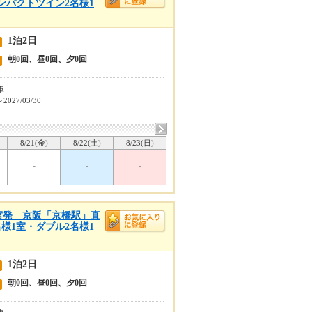
パクトツイン2名様1
1泊2日
朝0回、昼0回、夕0回
車
～2027/03/30
8/21(金)
8/22(土)
8/23(日)
-
-
-
宮発 京阪「京橋駅」直
様1室・ダブル2名様1
1泊2日
朝0回、昼0回、夕0回