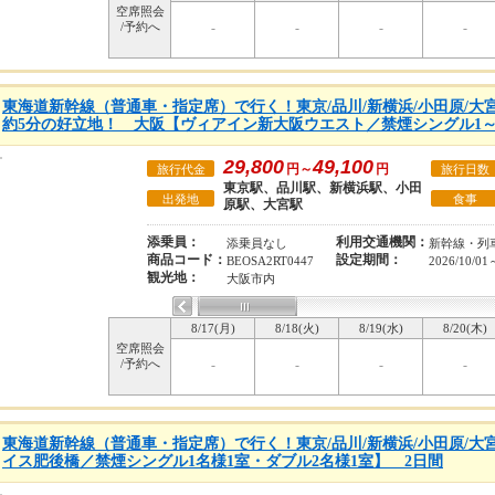
空席照会
/予約へ
-
-
-
-
東海道新幹線（普通車・指定席）で行く！東京/品川/新横浜/小田原/大
約5分の好立地！ 大阪【ヴィアイン新大阪ウエスト／禁煙シングル1～
29,800
49,100
円～
円
旅行代金
旅行日数
東京駅、品川駅、新横浜駅、小田
出発地
食事
原駅、大宮駅
添乗員：
利用交通機関：
添乗員なし
新幹線・列
商品コード：
設定期間：
BEOSA2RT0447
2026/10/01
観光地：
大阪市内
8/17(月)
8/18(火)
8/19(水)
8/20(木)
空席照会
/予約へ
-
-
-
-
東海道新幹線（普通車・指定席）で行く！東京/品川/新横浜/小田原/大
イス肥後橋／禁煙シングル1名様1室・ダブル2名様1室】 2日間