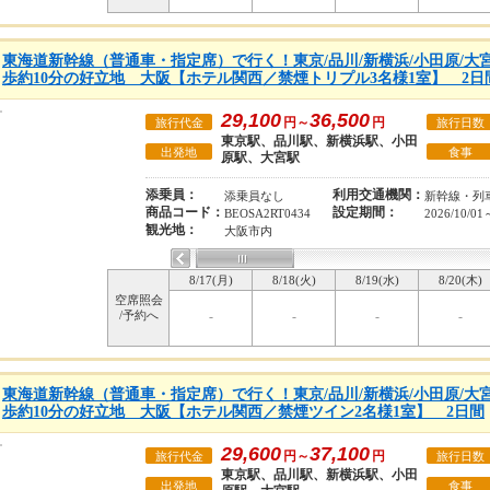
東海道新幹線（普通車・指定席）で行く！東京/品川/新横浜/小田原/大
歩約10分の好立地 大阪【ホテル関西／禁煙トリプル3名様1室】 2日
29,100
36,500
円～
円
旅行代金
旅行日数
東京駅、品川駅、新横浜駅、小田
出発地
食事
原駅、大宮駅
添乗員：
利用交通機関：
添乗員なし
新幹線・列
商品コード：
設定期間：
BEOSA2RT0434
2026/10/01
観光地：
大阪市内
8/17(月)
8/18(火)
8/19(水)
8/20(木)
空席照会
/予約へ
-
-
-
-
東海道新幹線（普通車・指定席）で行く！東京/品川/新横浜/小田原/大
歩約10分の好立地 大阪【ホテル関西／禁煙ツイン2名様1室】 2日間
29,600
37,100
円～
円
旅行代金
旅行日数
東京駅、品川駅、新横浜駅、小田
出発地
食事