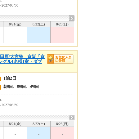
車
～2027/03/30
8/21(金)
8/22(土)
8/23(日)
-
-
-
小田原/大宮発 京阪「京
グル1名様1室・ダブ
1泊2日
朝0回、昼0回、夕0回
車
～2027/03/30
8/21(金)
8/22(土)
8/23(日)
-
-
-