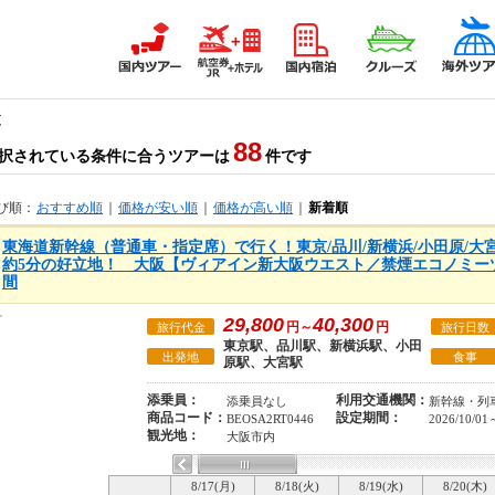
覧
88
択されている条件に合うツアーは
件です
び順：
おすすめ順
｜
価格が安い順
｜
価格が高い順
｜
新着順
東海道新幹線（普通車・指定席）で行く！東京/品川/新横浜/小田原/大
約5分の好立地！ 大阪【ヴィアイン新大阪ウエスト／禁煙エコノミーツ
間
29,800
40,300
円～
円
旅行代金
旅行日数
東京駅、品川駅、新横浜駅、小田
出発地
食事
原駅、大宮駅
添乗員：
利用交通機関：
添乗員なし
新幹線・列
商品コード：
設定期間：
BEOSA2RT0446
2026/10/01
観光地：
大阪市内
8/17(月)
8/18(火)
8/19(水)
8/20(木)