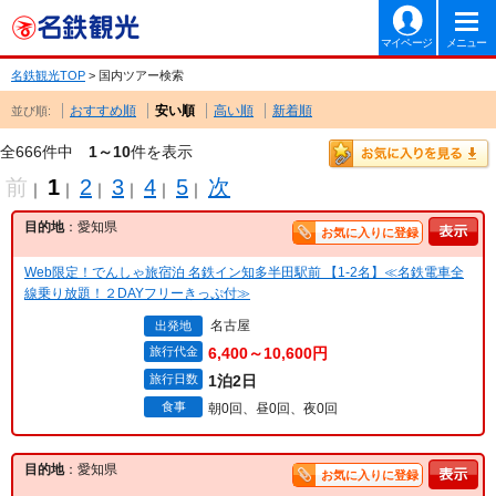
マイページ
メニュー
名鉄観光TOP
> 国内ツアー検索
おすすめ順
安い順
高い順
新着順
並び順:
全666件中
1～10
件を表示
前
1
2
3
4
5
次
｜
｜
｜
｜
｜
｜
目的地
：愛知県
お気に入りに登録
Web限定！でんしゃ旅宿泊 名鉄イン知多半田駅前 【1-2名】≪名鉄電車全
線乗り放題！２DAYフリーきっぷ付≫
名古屋
出発地
旅行代金
6,400～10,600円
旅行日数
1泊2日
食事
朝0回、昼0回、夜0回
目的地
：愛知県
お気に入りに登録