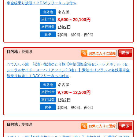
車全線乗り放題！２DAYフリーきっぷ付≫
名古屋
出発地
旅行代金
8,600～20,100円
旅行日数
1泊2日
食事
朝0回、昼0回、夜0回
目的地
：愛知県
お気に入りに登録
☆でんしゃ旅 前泊・後泊ゆとり旅【中部国際空港セントレアホテル（セ
ントラルサイド・スーペリアツイン2-3名）】素泊まりプラン≪名鉄電車全
線乗り放題！１DAYフリーきっぷ付≫
名古屋
出発地
旅行代金
9,700～12,500円
旅行日数
1泊2日
食事
朝0回、昼0回、夜0回
目的地
：愛知県
お気に入りに登録