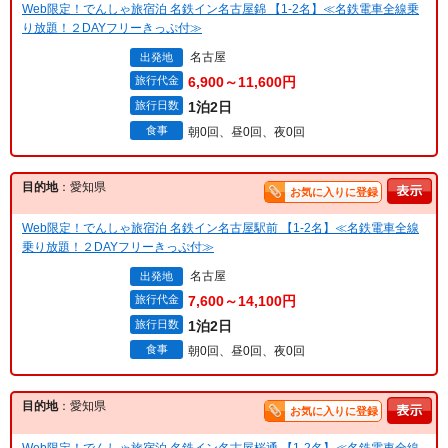
Web限定！でんしゃ旅宿泊 名鉄イン名古屋錦 【1-2名】≪名鉄電車全線乗
り放題！２DAYフリーきっぷ付≫
名古屋
出発地
旅行代金
6,900～11,600円
旅行日数
1泊2日
食事
朝0回、昼0回、夜0回
目的地
：愛知県
お気に入りに登録
Web限定！でんしゃ旅宿泊 名鉄イン名古屋駅前 【1-2名】≪名鉄電車全線
乗り放題！２DAYフリーきっぷ付≫
名古屋
出発地
旅行代金
7,600～14,100円
旅行日数
1泊2日
食事
朝0回、昼0回、夜0回
目的地
：愛知県
お気に入りに登録
Web限定！でんしゃ旅宿泊 名鉄イン名古屋桜通 【1-2名】≪名鉄電車全線