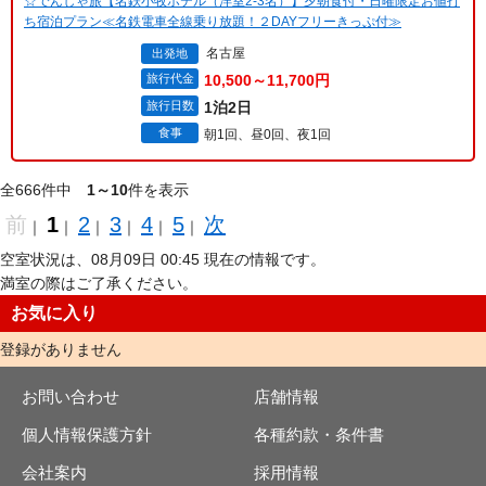
☆でんしゃ旅【名鉄小牧ホテル（洋室2-3名）】夕朝食付・日曜限定お値打
ち宿泊プラン≪名鉄電車全線乗り放題！２DAYフリーきっぷ付≫
名古屋
出発地
旅行代金
10,500～11,700円
旅行日数
1泊2日
食事
朝1回、昼0回、夜1回
全666件中
1～10
件を表示
前
1
2
3
4
5
次
｜
｜
｜
｜
｜
｜
空室状況は、08月09日 00:45 現在の情報です。
満室の際はご了承ください。
お気に入り
登録がありません
お問い合わせ
店舗情報
個人情報保護方針
各種約款・条件書
会社案内
採用情報