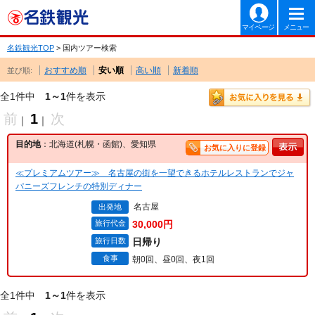
マイページ
メニュー
名鉄観光TOP
> 国内ツアー検索
おすすめ順
安い順
高い順
新着順
並び順:
全1件中
1～1
件を表示
前
1
次
｜
｜
目的地
：北海道(札幌・函館)、愛知県
お気に入りに登録
≪プレミアムツアー≫ 名古屋の街を一望できるホテルレストランでジャ
パニーズフレンチの特別ディナー
名古屋
出発地
旅行代金
30,000円
旅行日数
日帰り
食事
朝0回、昼0回、夜1回
全1件中
1～1
件を表示