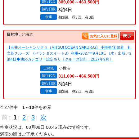
旅行代金
309,000～463,500円
旅行日数
3泊4日
食事
朝3回、昼3回、夜3回
目的地
：北海道
お気に入りに登録
【三井オーシャンサクラ（MITSUI OCEAN SAKURA)】 小樽発/函館着 礼
文島クルーズﾞ《ベランダスイートB》利用●2027年9月10日（木）出航／3
泊4日◆他のカテゴリー設定あり〔クルーズ紀行：2027年9月〕
小樽港
出発地
旅行代金
311,000～466,500円
旅行日数
3泊4日
食事
朝3回、昼2回、夜3回
全27件中
1～10
件を表示
前
1
2
3
次
｜
｜
｜
｜
空室状況は、08月08日 00:45 現在の情報です。
満室の際はご了承ください。