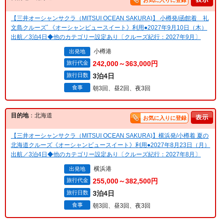
お気に入りに登録
【三井オーシャンサクラ（MITSUI OCEAN SAKURA)】 小樽発/函館着 礼
文島クルーズﾞ《オーシャンビュースイート》利用●2027年9月10日（木）
出航／3泊4日◆他のカテゴリー設定あり〔クルーズ紀行：2027年9月〕
小樽港
出発地
旅行代金
242,000～363,000円
旅行日数
3泊4日
食事
朝3回、昼2回、夜3回
目的地
：北海道
お気に入りに登録
【三井オーシャンサクラ（MITSUI OCEAN SAKURA)】横浜発/小樽着 夏の
北海道クルーズ《オーシャンビュースイート》利用●2027年8月23日（月）
出航／3泊4日◆他のカテゴリー設定あり〔クルーズ紀行：2027年8月〕
横浜港
出発地
旅行代金
255,000～382,500円
旅行日数
3泊4日
食事
朝3回、昼3回、夜3回