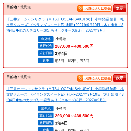
目的地
：北海道
お気に入りに登録
【三井オーシャンサクラ（MITSUI OCEAN SAKURA)】 小樽発/函館着 礼
文島クルーズﾞ《ベランダスイートF》利用●2027年9月10日（木）出航／3
泊4日◆他のカテゴリー設定あり〔クルーズ紀行：2027年9月〕
小樽港
出発地
旅行代金
287,000～430,500円
旅行日数
3泊4日
食事
朝3回、昼2回、夜3回
目的地
：北海道
お気に入りに登録
【三井オーシャンサクラ（MITSUI OCEAN SAKURA)】 小樽発/函館着 礼
文島クルーズﾞ《ベランダスイートE》利用●2027年9月10日（木）出航／3
泊4日◆他のカテゴリー設定あり〔クルーズ紀行：2027年9月〕
小樽港
出発地
旅行代金
293,000～439,500円
旅行日数
3泊4日
食事
朝3回、昼2回、夜3回