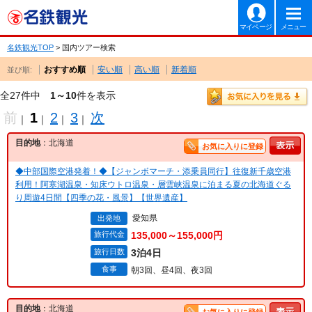
マイページ
メニュー
名鉄観光TOP
> 国内ツアー検索
おすすめ順
安い順
高い順
新着順
並び順:
全27件中
1～10
件を表示
前
1
2
3
次
｜
｜
｜
｜
目的地
：北海道
お気に入りに登録
◆中部国際空港発着！◆【ジャンボマーチ・添乗員同行】往復新千歳空港
利用！阿寒湖温泉・知床ウトロ温泉・層雲峡温泉に泊まる夏の北海道ぐる
り周遊4日間【四季の花・風景】【世界遺産】
愛知県
出発地
旅行代金
135,000～155,000円
旅行日数
3泊4日
食事
朝3回、昼4回、夜3回
目的地
：北海道