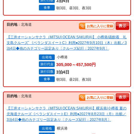
旅行日数
3泊4日
食事
朝3回、昼3回、夜3回
目的地
：北海道
お気に入りに登録
【三井オーシャンサクラ（MITSUI OCEAN SAKURA)】 小樽発/函館着 礼
文島クルーズﾞ《ベランダスイートC》利用●2027年9月10日（木）出航／3
泊4日◆他のカテゴリー設定あり〔クルーズ紀行：2027年9月〕
小樽港
出発地
旅行代金
305,000～457,500円
旅行日数
3泊4日
食事
朝3回、昼2回、夜3回
目的地
：北海道
お気に入りに登録
【三井オーシャンサクラ（MITSUI OCEAN SAKURA)】横浜発/小樽着 夏の
北海道クルーズ《ベランダスイートE》利用●2027年8月23日（月）出航／
3泊4日◆他のカテゴリー設定あり〔クルーズ紀行：2027年8月〕
横浜港
出発地