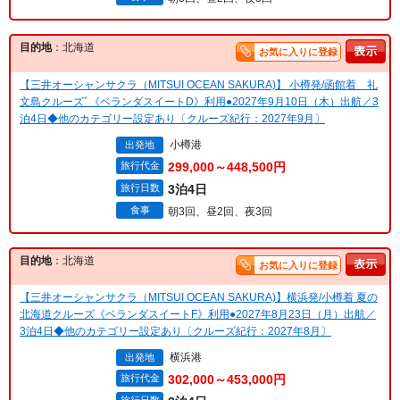
目的地
：北海道
お気に入りに登録
【三井オーシャンサクラ（MITSUI OCEAN SAKURA)】 小樽発/函館着 礼
文島クルーズﾞ《ベランダスイートD》利用●2027年9月10日（木）出航／3
泊4日◆他のカテゴリー設定あり〔クルーズ紀行：2027年9月〕
小樽港
出発地
旅行代金
299,000～448,500円
旅行日数
3泊4日
食事
朝3回、昼2回、夜3回
目的地
：北海道
お気に入りに登録
【三井オーシャンサクラ（MITSUI OCEAN SAKURA)】横浜発/小樽着 夏の
北海道クルーズ《ベランダスイートF》利用●2027年8月23日（月）出航／
3泊4日◆他のカテゴリー設定あり〔クルーズ紀行：2027年8月〕
横浜港
出発地
旅行代金
302,000～453,000円