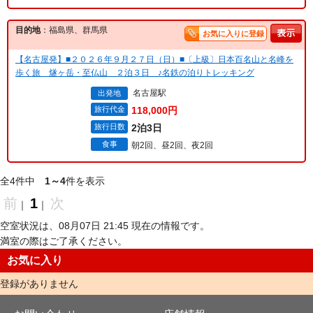
目的地
：福島県、群馬県
お気に入りに登録
【名古屋発】■２０２６年９月２７日（日）■〔上級〕日本百名山と名峰を
歩く旅 燧ヶ岳・至仏山 ２泊３日 ♪名鉄の泊りトレッキング
名古屋駅
出発地
旅行代金
118,000円
旅行日数
2泊3日
食事
朝2回、昼2回、夜2回
全4件中
1～4
件を表示
前
1
次
｜
｜
空室状況は、08月07日 21:45 現在の情報です。
満室の際はご了承ください。
お気に入り
登録がありません