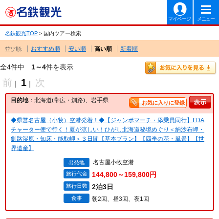
マイページ
メニュー
名鉄観光TOP
> 国内ツアー検索
おすすめ順
安い順
高い順
新着順
並び順:
全4件中
1～4
件を表示
前
1
次
｜
｜
目的地
：北海道(帯広・釧路)、岩手県
お気に入りに登録
◆県営名古屋（小牧）空港発着！◆【ジャンボマーチ・添乗員同行】FDA
チャーター便で行く！夏が涼しい！ひがし北海道秘境めぐり＜納沙布岬・
釧路湿原・知床・能取岬＞３日間【基本プラン】【四季の花・風景】【世
界遺産】
名古屋小牧空港
出発地
旅行代金
144,800～159,800円
旅行日数
2泊3日
食事
朝2回、昼3回、夜1回