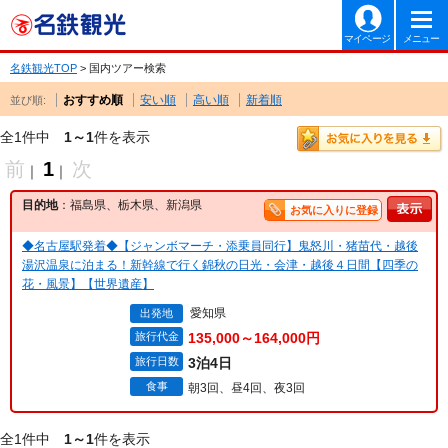
マイページ
メニュー
名鉄観光TOP
> 国内ツアー検索
おすすめ順
安い順
高い順
新着順
並び順:
全1件中
1～1
件を表示
前
1
次
｜
｜
目的地
：福島県、栃木県、新潟県
お気に入りに登録
◆名古屋駅発着◆【ジャンボマーチ・添乗員同行】鬼怒川・猪苗代・越後
湯沢温泉に泊まる！新幹線で行く錦秋の日光・会津・越後４日間【四季の
花・風景】【世界遺産】
愛知県
出発地
旅行代金
135,000～164,000円
旅行日数
3泊4日
食事
朝3回、昼4回、夜3回
全1件中
1～1
件を表示