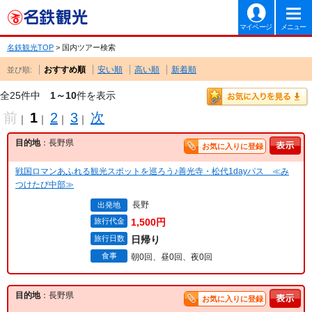
マイページ
メニュー
名鉄観光TOP
> 国内ツアー検索
おすすめ順
安い順
高い順
新着順
並び順:
全25件中
1～10
件を表示
前
1
2
3
次
｜
｜
｜
｜
目的地
：長野県
お気に入りに登録
戦国ロマンあふれる観光スポットを巡ろう♪善光寺・松代1dayパス ≪み
つけたび中部≫
長野
出発地
旅行代金
1,500円
旅行日数
日帰り
食事
朝0回、昼0回、夜0回
目的地
：長野県
お気に入りに登録