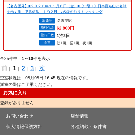
【名古屋発】■２０２６年１１月６日（金）■〔中級＋〕日本百名山と名峰
を歩く旅 甲武信岳 １泊２日 ♪名鉄の泊りトレッキング
名古屋駅
出発地
旅行代金
62,800円
旅行日数
1泊2日
食事
朝1回、昼1回、夜1回
全25件中
1～10
件を表示
前
1
2
3
次
｜
｜
｜
｜
空室状況は、08月08日 16:45 現在の情報です。
満室の際はご了承ください。
お気に入り
登録がありません
お問い合わせ
店舗情報
個人情報保護方針
各種約款・条件書