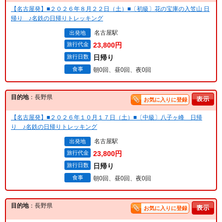
【名古屋発】■２０２６年８月２２日（土）■〔初級〕花の宝庫の入笠山 日
帰り ♪名鉄の日帰りトレッキング
名古屋駅
出発地
旅行代金
23,800円
旅行日数
日帰り
食事
朝0回、昼0回、夜0回
目的地
：長野県
お気に入りに登録
【名古屋発】■２０２６年１０月１７日（土）■〔中級〕八子ヶ峰 日帰
り ♪名鉄の日帰りトレッキング
名古屋駅
出発地
旅行代金
23,800円
旅行日数
日帰り
食事
朝0回、昼0回、夜0回
目的地
：長野県
お気に入りに登録