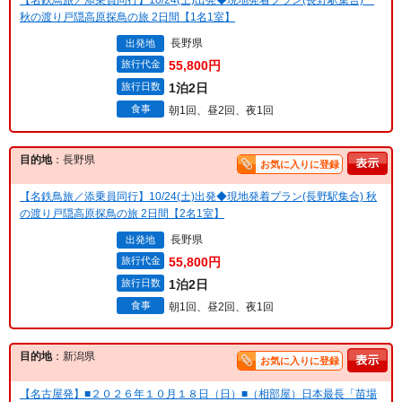
秋の渡り戸隠高原探鳥の旅 2日間【1名1室】
長野県
出発地
旅行代金
55,800円
旅行日数
1泊2日
食事
朝1回、昼2回、夜1回
目的地
：長野県
お気に入りに登録
【名鉄鳥旅／添乗員同行】10/24(土)出発◆現地発着プラン(長野駅集合) 秋
の渡り戸隠高原探鳥の旅 2日間【2名1室】
長野県
出発地
旅行代金
55,800円
旅行日数
1泊2日
食事
朝1回、昼2回、夜1回
目的地
：新潟県
お気に入りに登録
【名古屋発】■２０２６年１０月１８日（日）■（相部屋）日本最長「苗場