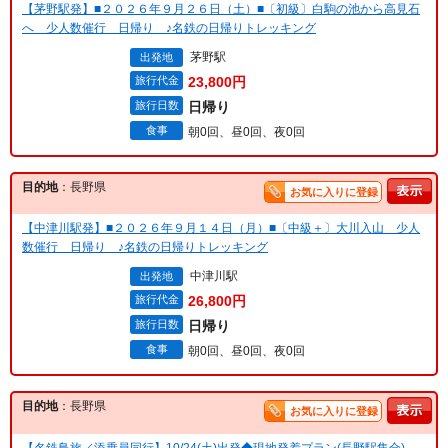
【茅野駅発】■２０２６年９月２６日（土）■〔初級〕白駒の池から高見石
へ 少人数催行 日帰り ♪名鉄の日帰りトレッキング
茅野駅
出発地
旅行代金
23,800円
旅行日数
日帰り
食事
朝0回、昼0回、夜0回
目的地
：長野県
お気に入りに登録
【中津川駅発】■２０２６年９月１４日（月）■〔中級＋〕大川入山 少人
数催行 日帰り ♪名鉄の日帰りトレッキング
中津川駅
出発地
旅行代金
26,800円
旅行日数
日帰り
食事
朝0回、昼0回、夜0回
目的地
：長野県
お気に入りに登録
【名鉄鳥旅／添乗員同行】10/24(土)出発◆現地発着プラン(長野駅集合)