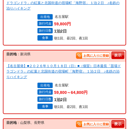
ドラゴンドラ」の紅葉と北国街道の宿場町「海野宿」 １泊２日 ♪名鉄の
泊りハイキング
名古屋駅
出発地
旅行代金
59,800円
旅行日数
1泊2日
食事
朝1回、昼2回、夜1回
目的地
：新潟県
お気に入りに登録
【名古屋発】■２０２６年１０月１８日（日）■（個室）日本最長「苗場ド
ラゴンドラ」の紅葉と北国街道の宿場町「海野宿」 １泊２日 ♪名鉄の泊
りハイキング
名古屋駅
出発地
旅行代金
59,800～64,800円
旅行日数
1泊2日
食事
朝1回、昼2回、夜1回
目的地
：山梨県、長野県
お気に入りに登録