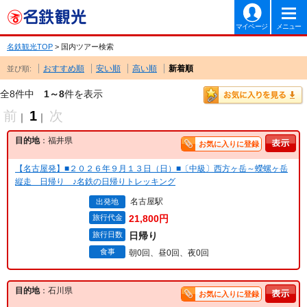
マイページ
メニュー
名鉄観光TOP
> 国内ツアー検索
おすすめ順
安い順
高い順
新着順
並び順:
全8件中
1～8
件を表示
前
1
次
｜
｜
目的地
：福井県
お気に入りに登録
【名古屋発】■２０２６年９月１３日（日）■〔中級〕西方ヶ岳～蠑螺ヶ岳
縦走 日帰り ♪名鉄の日帰りトレッキング
名古屋駅
出発地
旅行代金
21,800円
旅行日数
日帰り
食事
朝0回、昼0回、夜0回
目的地
：石川県
お気に入りに登録