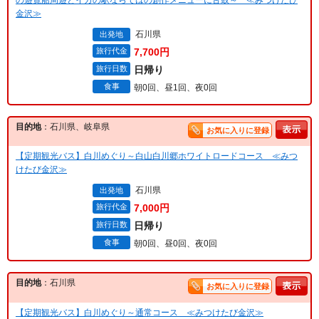
金沢≫
石川県
出発地
旅行代金
7,700円
旅行日数
日帰り
食事
朝0回、昼1回、夜0回
目的地
：石川県、岐阜県
お気に入りに登録
【定期観光バス】白川めぐり～白山白川郷ホワイトロードコース ≪みつ
けたび金沢≫
石川県
出発地
旅行代金
7,000円
旅行日数
日帰り
食事
朝0回、昼0回、夜0回
目的地
：石川県
お気に入りに登録
【定期観光バス】白川めぐり～通常コース ≪みつけたび金沢≫