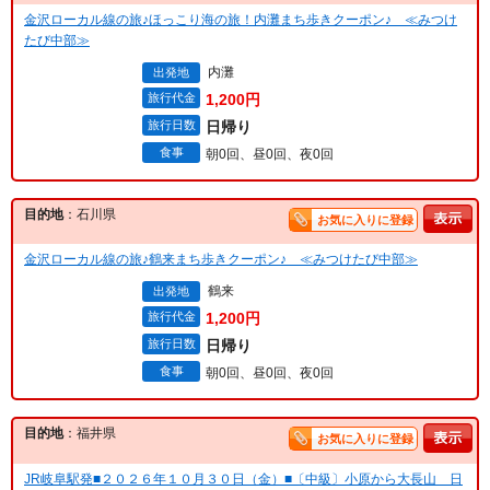
金沢ローカル線の旅♪ほっこり海の旅！内灘まち歩きクーポン♪ ≪みつけ
たび中部≫
内灘
出発地
旅行代金
1,200円
旅行日数
日帰り
食事
朝0回、昼0回、夜0回
目的地
：石川県
お気に入りに登録
金沢ローカル線の旅♪鶴来まち歩きクーポン♪ ≪みつけたび中部≫
鶴来
出発地
旅行代金
1,200円
旅行日数
日帰り
食事
朝0回、昼0回、夜0回
目的地
：福井県
お気に入りに登録
JR岐阜駅発■２０２６年１０月３０日（金）■〔中級〕小原から大長山 日