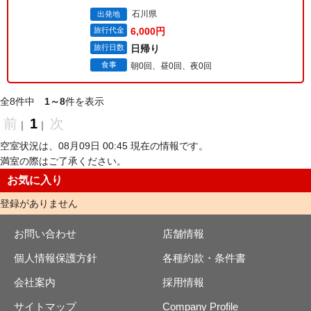
石川県
出発地
旅行代金
6,000円
旅行日数
日帰り
食事
朝0回、昼0回、夜0回
全8件中
1～8
件を表示
前
1
次
｜
｜
空室状況は、08月09日 00:45 現在の情報です。
満室の際はご了承ください。
お気に入り
登録がありません
お問い合わせ
店舗情報
個人情報保護方針
各種約款・条件書
会社案内
採用情報
サイトマップ
Company Profile