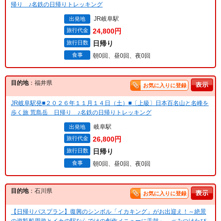
帰り ♪名鉄の日帰りトレッキング
JR岐阜駅
出発地
旅行代金
24,800円
旅行日数
日帰り
食事
朝0回、昼0回、夜0回
目的地
：福井県
お気に入りに登録
JR岐阜駅発■２０２６年１１月１４日（土）■〔上級〕日本百名山と名峰を
歩く旅 荒島岳 日帰り ♪名鉄の日帰りトレッキング
岐阜駅
出発地
旅行代金
26,800円
旅行日数
日帰り
食事
朝0回、昼0回、夜0回
目的地
：石川県
お気に入りに登録
【日帰りバスプラン】復興のシンボル「イカキング」がお出迎え！～絶景
の遊覧船周遊とイカの駅ならではの創作メニューに舌鼓～ ≪みつけたび