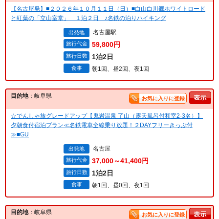
【名古屋発】■２０２６年１０月１１日（日）■白山白川郷ホワイトロード
と紅葉の「立山室堂」 １泊２日 ♪名鉄の泊りハイキング
名古屋駅
出発地
旅行代金
59,800円
旅行日数
1泊2日
食事
朝1回、昼2回、夜1回
目的地
：岐阜県
お気に入りに登録
☆でんしゃ旅グレードアップ【鬼岩温泉 了山（露天風呂付和室2-3名）】
夕朝食付宿泊プラン≪名鉄電車全線乗り放題！２DAYフリーきっぷ付
≫■GU
名古屋
出発地
旅行代金
37,000～41,400円
旅行日数
1泊2日
食事
朝1回、昼0回、夜1回
目的地
：岐阜県
お気に入りに登録