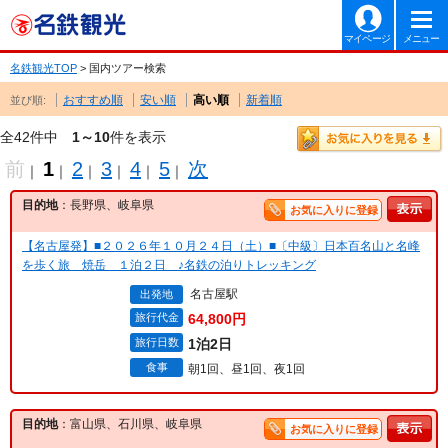
マイページ
メニュー
名鉄観光TOP
> 国内ツアー検索
おすすめ順
安い順
高い順
新着順
並び順:
全42件中
1～10
件を表示
前
1
2
3
4
5
次
｜
｜
｜
｜
｜
｜
目的地
：長野県、岐阜県
お気に入りに登録
【名古屋発】■２０２６年１０月２４日（土）■〔中級〕日本百名山と名峰
を歩く旅 焼岳 １泊２日 ♪名鉄の泊りトレッキング
名古屋駅
出発地
旅行代金
64,800円
旅行日数
1泊2日
食事
朝1回、昼1回、夜1回
目的地
：富山県、石川県、岐阜県
お気に入りに登録