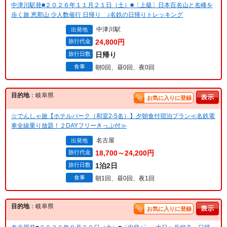
中津川駅発■２０２６年１１月２１日（土）■〔上級〕日本百名山と名峰を
歩く旅 恵那山 少人数催行 日帰り ♪名鉄の日帰りトレッキング
中津川駅
出発地
旅行代金
24,800円
旅行日数
日帰り
食事
朝0回、昼0回、夜0回
目的地
：岐阜県
お気に入りに登録
☆でんしゃ旅【ホテルパーク（和室2-5名）】夕朝食付宿泊プラン≪名鉄電
車全線乗り放題！２DAYフリーきっぷ付≫
名古屋
出発地
旅行代金
18,700～24,200円
旅行日数
1泊2日
食事
朝1回、昼0回、夜1回
目的地
：岐阜県
お気に入りに登録