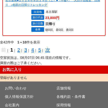
名古屋発■２０２６年８月２９日（土）■〔中級+〕 大日ヶ岳縦走 日帰
り ♪名鉄の日帰りトレッキング
名古屋駅
出発地
旅行代金
23,800円
旅行日数
日帰り
食事
朝0回、昼0回、夜0回
全42件中
1～10
件を表示
前
1
2
3
4
5
次
｜
｜
｜
｜
｜
｜
空室状況は、08月07日 06:45 現在の情報です。
満室の際はご了承ください。
お気に入り
登録がありません
お問い合わせ
店舗情報
個人情報保護方針
各種約款・条件書
会社案内
採用情報