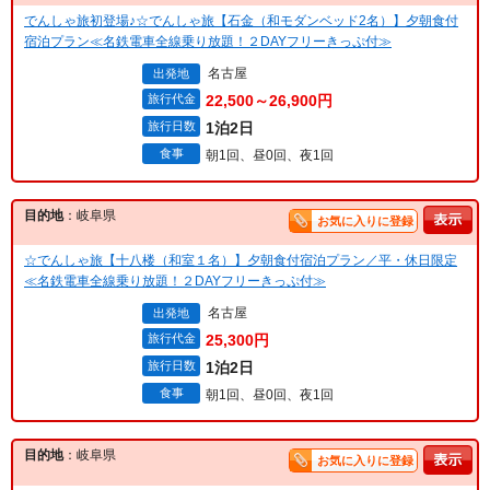
でんしゃ旅初登場♪☆でんしゃ旅【石金（和モダンベッド2名）】夕朝食付
宿泊プラン≪名鉄電車全線乗り放題！２DAYフリーきっぷ付≫
名古屋
出発地
旅行代金
22,500～26,900円
旅行日数
1泊2日
食事
朝1回、昼0回、夜1回
目的地
：岐阜県
お気に入りに登録
☆でんしゃ旅【十八楼（和室１名）】夕朝食付宿泊プラン／平・休日限定
≪名鉄電車全線乗り放題！２DAYフリーきっぷ付≫
名古屋
出発地
旅行代金
25,300円
旅行日数
1泊2日
食事
朝1回、昼0回、夜1回
目的地
：岐阜県
お気に入りに登録