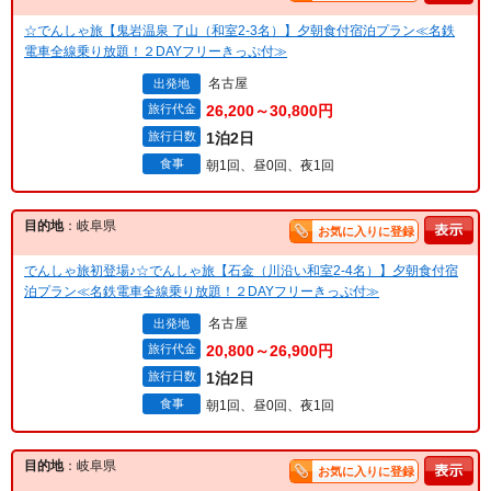
☆でんしゃ旅【鬼岩温泉 了山（和室2-3名）】夕朝食付宿泊プラン≪名鉄
電車全線乗り放題！２DAYフリーきっぷ付≫
名古屋
出発地
旅行代金
26,200～30,800円
旅行日数
1泊2日
食事
朝1回、昼0回、夜1回
目的地
：岐阜県
お気に入りに登録
でんしゃ旅初登場♪☆でんしゃ旅【石金（川沿い和室2-4名）】夕朝食付宿
泊プラン≪名鉄電車全線乗り放題！２DAYフリーきっぷ付≫
名古屋
出発地
旅行代金
20,800～26,900円
旅行日数
1泊2日
食事
朝1回、昼0回、夜1回
目的地
：岐阜県
お気に入りに登録