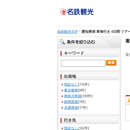
名鉄観光TOP
>
愛知県発 東海行き 4日間 ツア
選
キーワード
並
出発地
指定なし
[216件]
東京都発
[8件]
神奈川県発
[169件]
静岡県発
[2件]
兵庫県発
[37件]
行き先
指定なし
[102件]