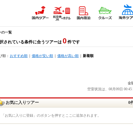
ーの一覧
0
択されている条件に合うツアーは
件です
び順：
おすすめ順
｜
価格が安い順
｜
価格が高い順
｜
新着順
金
空室状況は、08月09日 00
お気に入りツアー
0
「お気に入りに登録」のボタンを押すとここに追加されます。