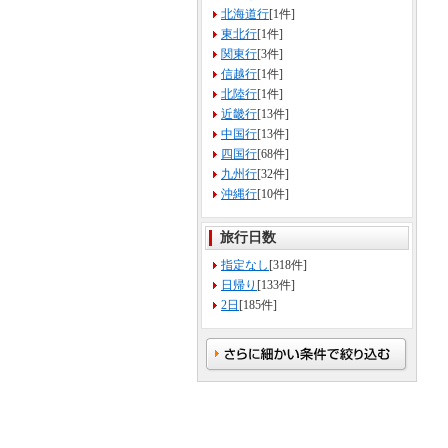
北海道行
[1件]
東北行
[1件]
関東行
[3件]
信越行
[1件]
北陸行
[1件]
近畿行
[13件]
中国行
[13件]
四国行
[68件]
九州行
[32件]
沖縄行
[10件]
旅行日数
指定なし
[318件]
日帰り
[133件]
2日
[185件]