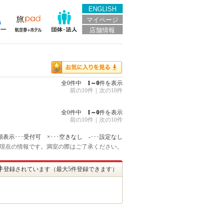
ENGLISH
マイページ
店舗情報
全0件中
1～0
件を表示
前の10件
｜
次の10件
全0件中
1～0
件を表示
前の10件
｜
次の10件
額表示･･･受付可 ×･･･空きなし -･･･設定なし
:45 現在の情報です。満室の際はご了承ください。
件
登録されています（最大5件登録できます）