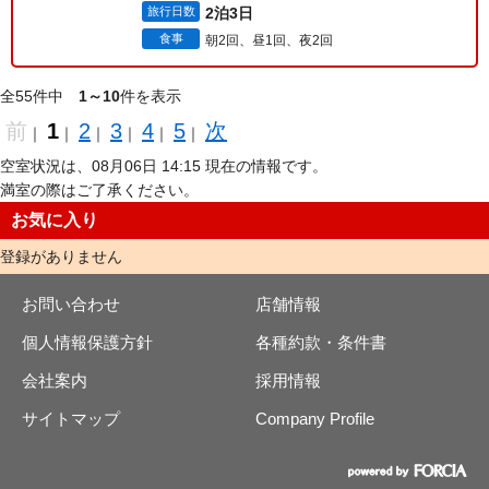
旅行日数
2泊3日
食事
朝2回、昼1回、夜2回
全55件中
1～10
件を表示
前
1
2
3
4
5
次
｜
｜
｜
｜
｜
｜
空室状況は、08月06日 14:15 現在の情報です。
満室の際はご了承ください。
お気に入り
登録がありません
お問い合わせ
店舗情報
個人情報保護方針
各種約款・条件書
会社案内
採用情報
サイトマップ
Company Profile