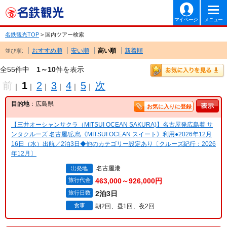
マイページ
メニュー
名鉄観光TOP
> 国内ツアー検索
おすすめ順
安い順
高い順
新着順
並び順:
全55件中
1～10
件を表示
前
1
2
3
4
5
次
｜
｜
｜
｜
｜
｜
目的地
：広島県
お気に入りに登録
【三井オーシャンサクラ（MITSUI OCEAN SAKURA)】名古屋発広島着 サ
ンタクルーズ 名古屋/広島《MITSUI OCEAN スイート》利用●2026年12月
16日（水）出航／2泊3日◆他のカテゴリー設定あり〔クルーズ紀行：2026
年12月〕
名古屋港
出発地
旅行代金
463,000～926,000円
旅行日数
2泊3日
食事
朝2回、昼1回、夜2回