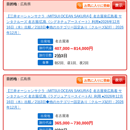
目的地
：広島県
お気に入りに登録
【三井オーシャンサクラ（MITSUI OCEAN SAKURA)】名古屋発広島着 サ
ンタクルーズ 名古屋/広島《シグネチュアースイート》利用●2026年12月
16日（水）出航／2泊3日◆他のカテゴリー設定あり〔クルーズ紀行：2026
年12月〕
名古屋港
出発地
旅行代金
407,000～814,000円
旅行日数
2泊3日
食事
朝2回、昼1回、夜2回
目的地
：広島県
お気に入りに登録
【三井オーシャンサクラ（MITSUI OCEAN SAKURA)】名古屋発広島着 サ
ンタクルーズ 名古屋/広島《ラグジュアリースイートA》利用 ●2026年12月
16日（水）出航／2泊3日◆他のカテゴリー設定あり〔クルーズ紀行：2026
年12月〕
名古屋港
出発地
旅行代金
365,000～730,000円
旅行日数