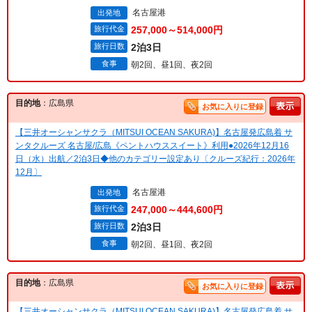
名古屋港
出発地
旅行代金
257,000～514,000円
旅行日数
2泊3日
食事
朝2回、昼1回、夜2回
目的地
：広島県
お気に入りに登録
【三井オーシャンサクラ（MITSUI OCEAN SAKURA)】名古屋発広島着 サ
ンタクルーズ 名古屋/広島《ペントハウススイート》利用●2026年12月16
日（水）出航／2泊3日◆他のカテゴリー設定あり〔クルーズ紀行：2026年
12月〕
名古屋港
出発地
旅行代金
247,000～444,600円
旅行日数
2泊3日
食事
朝2回、昼1回、夜2回
目的地
：広島県
お気に入りに登録
【三井オーシャンサクラ（MITSUI OCEAN SAKURA)】名古屋発広島着 サ