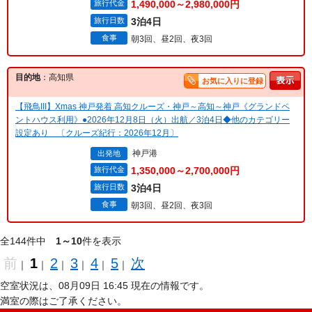
旅行代金
1,490,000～2,980,000円
旅行日数
3泊4日
食事
朝3回、昼2回、夜3回
目的地
：高知県
お気に入りに登録
【飛鳥III】Xmas 神戸発着 高知クルーズ・神戸～高知～神戸《グランドペ
ントハウス利用》●2026年12月8日（火）出航／3泊4日◆他のカテゴリー
設定あり 〔クルーズ紀行：2026年12月〕
神戸港
出発地
旅行代金
1,350,000～2,700,000円
旅行日数
3泊4日
食事
朝3回、昼2回、夜3回
全144件中
1～10
件を表示
前
1
2
3
4
5
次
｜
｜
｜
｜
｜
｜
空室状況は、08月09日 16:45 現在の情報です。
満室の際はご了承ください。