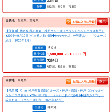
旅行日数
3泊4日
食事
朝3回、昼2回、夜3回
目的地
：兵庫県、高知県
お気に入りに登録
【飛鳥III】博多発 秋の高知・神戸クルーズ《グランドペントハウス利用》
●2026年9月12日(土)出航／3泊4日◆他のカテゴリー設定あり 〔クルーズ
紀行：2026年9月〕
博多港
出発地
旅行代金
1,580,000～3,160,000円
旅行日数
3泊4日
食事
朝3回、昼2回、夜3回
目的地
：高知県
お気に入りに登録
【飛鳥III】Xmas 神戸発着 高知クルーズ・神戸～高知～神戸《ロイヤルペ
ントハウス利用》●2026年12月8日（火）出航／3泊4日◆他のカテゴリー
設定あり 〔クルーズ紀行：2026年12月〕
神戸港
出発地