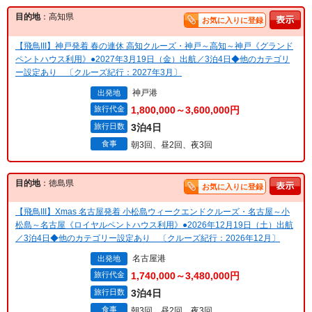
目的地
：高知県
お気に入りに登録
【飛鳥III】神戸発着 春の連休 高知クルーズ・神戸～高知～神戸《グランド
ペントハウス利用》●2027年3月19日（金）出航／3泊4日◆他のカテゴリ
ー設定あり 〔クルーズ紀行：2027年3月〕
神戸港
出発地
旅行代金
1,800,000～3,600,000円
旅行日数
3泊4日
食事
朝3回、昼2回、夜3回
目的地
：徳島県
お気に入りに登録
【飛鳥III】Xmas 名古屋発着 小松島ウィークエンドクルーズ・名古屋～小
松島～名古屋《ロイヤルペントハウス利用》●2026年12月19日（土）出航
／3泊4日◆他のカテゴリー設定あり 〔クルーズ紀行：2026年12月〕
名古屋港
出発地
旅行代金
1,740,000～3,480,000円
旅行日数
3泊4日
食事
朝3回、昼2回、夜3回