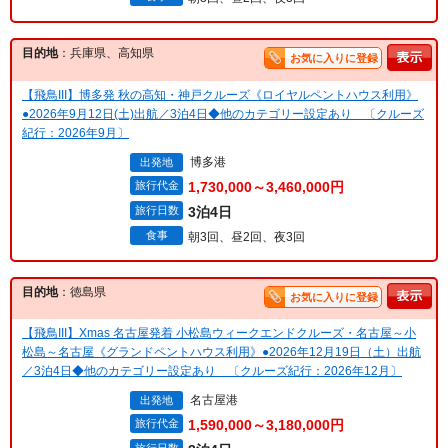
目的地
：兵庫県、高知県
お気に入りに登録
【飛鳥III】博多発 秋の高知・神戸クルーズ《ロイヤルペントハウス利用》
●2026年9月12日(土)出航／3泊4日◆他のカテゴリー設定あり 〔クルーズ
紀行：2026年9月〕
博多港
出発地
旅行代金
1,730,000～3,460,000円
旅行日数
3泊4日
食事
朝3回、昼2回、夜3回
目的地
：徳島県
お気に入りに登録
【飛鳥III】Xmas 名古屋発着 小松島ウィークエンドクルーズ・名古屋～小
松島～名古屋《グランドペントハウス利用》●2026年12月19日（土）出航
／3泊4日◆他のカテゴリー設定あり 〔クルーズ紀行：2026年12月〕
名古屋港
出発地
旅行代金
1,590,000～3,180,000円