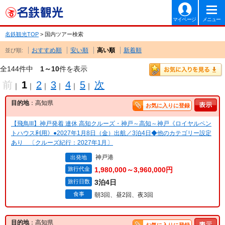
マイページ
メニュー
名鉄観光TOP
> 国内ツアー検索
おすすめ順
安い順
高い順
新着順
並び順:
全144件中
1～10
件を表示
前
1
2
3
4
5
次
｜
｜
｜
｜
｜
｜
目的地
：高知県
お気に入りに登録
【飛鳥III】神戸発着 連休 高知クルーズ・神戸～高知～神戸《ロイヤルペン
トハウス利用》●2027年1月8日（金）出航／3泊4日◆他のカテゴリー設定
あり 〔クルーズ紀行：2027年1月〕
神戸港
出発地
旅行代金
1,980,000～3,960,000円
旅行日数
3泊4日
食事
朝3回、昼2回、夜3回
目的地
：高知県