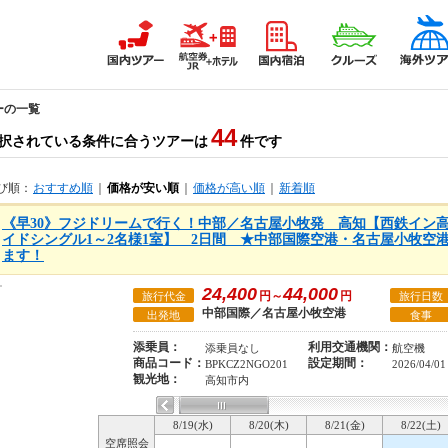
ーの一覧
44
択されている条件に合うツアーは
件です
び順：
おすすめ順
｜
価格が安い順
｜
価格が高い順
｜
新着順
《早30》フジドリームで行く！中部／名古屋小牧発 高知【西鉄イン
イドシングル1～2名様1室】 2日間 ★中部国際空港・名古屋小牧空
ます！
24,400
44,000
円～
円
旅行代金
旅行日数
中部国際／名古屋小牧空港
出発地
食事
添乗員：
利用交通機関：
添乗員なし
航空機
商品コード：
設定期間：
BPKCZ2NGO201
2026/04/0
観光地：
高知市内
8/19(水)
8/20(木)
8/21(金)
8/22(土)
空席照会