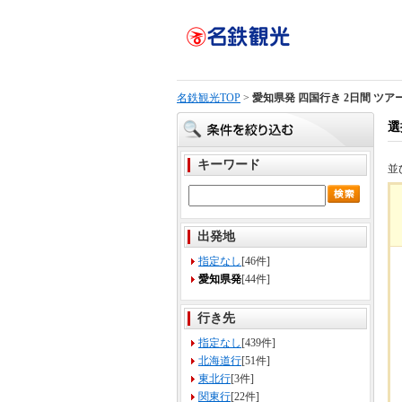
名鉄観光TOP
>
愛知県発 四国行き 2日間 ツア
選
キーワード
並
出発地
指定なし
[46件]
愛知県発
[44件]
行き先
指定なし
[439件]
北海道行
[51件]
東北行
[3件]
関東行
[22件]