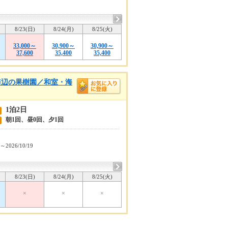
8/23(日)
8/24(月)
8/25(火)
33,000～
30,900～
30,900～
37,600
35,400
35,400
海辺の果樹園／和室・海
1泊2日
朝1回、昼0回、夕1回
5～2026/10/19
8/23(日)
8/24(月)
8/25(火)
×
×
×