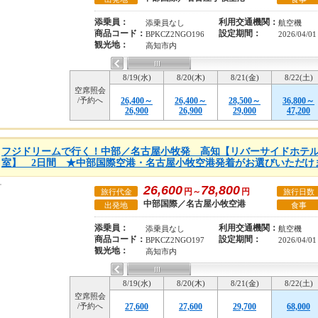
添乗員：
利用交通機関：
添乗員なし
航空機
商品コード：
設定期間：
BPKCZ2NGO196
2026/04/0
観光地：
高知市内
8/19(水)
8/20(木)
8/21(金)
8/22(土)
空席照会
/予約へ
26,400～
26,400～
28,500～
36,800～
26,900
26,900
29,000
47,200
フジドリームで行く！中部／名古屋小牧発 高知【リバーサイドホテル
室】 2日間 ★中部国際空港・名古屋小牧空港発着がお選びいただけ
26,600
78,800
円～
円
旅行代金
旅行日数
中部国際／名古屋小牧空港
出発地
食事
添乗員：
利用交通機関：
添乗員なし
航空機
商品コード：
設定期間：
BPKCZ2NGO197
2026/04/0
観光地：
高知市内
8/19(水)
8/20(木)
8/21(金)
8/22(土)
空席照会
/予約へ
27,600
27,600
29,700
68,000