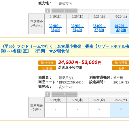
観光地：
高知市内
8/19(水)
8/20(木)
8/21(金)
8/22(土)
空席照会
/予約へ
30,900～
30,900～
33,000～
40,200～
35,400
35,400
37,600
42,200
《早60》フジドリームで行く！名古屋小牧発 香南【リゾートホテル
側1～4名様1室】 2日間 ★夕朝食付
34,600
53,600
円～
円
旅行代金
旅行日数
名古屋小牧空港
出発地
食事
添乗員：
利用交通機関：
添乗員なし
航空機
商品コード：
設定期間：
BPKCZ2NKM615
2026/04/2
観光地：
高知市内
8/19(水)
8/20(木)
8/21(金)
8/22(土)
空席照会
/予約へ
×
×
×
×