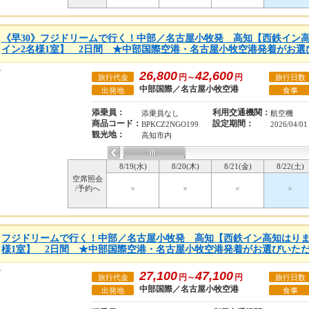
《早30》フジドリームで行く！中部／名古屋小牧発 高知【西鉄イン
イン2名様1室】 2日間 ★中部国際空港・名古屋小牧空港発着がお選
26,800
42,600
円～
円
旅行代金
旅行日数
中部国際／名古屋小牧空港
出発地
食事
添乗員：
利用交通機関：
添乗員なし
航空機
商品コード：
設定期間：
BPKCZ2NGO199
2026/04/0
観光地：
高知市内
8/19(水)
8/20(木)
8/21(金)
8/22(土)
空席照会
/予約へ
×
×
×
×
フジドリームで行く！中部／名古屋小牧発 高知【西鉄イン高知はりま
様1室】 2日間 ★中部国際空港・名古屋小牧空港発着がお選びいた
27,100
47,100
円～
円
旅行代金
旅行日数
中部国際／名古屋小牧空港
出発地
食事