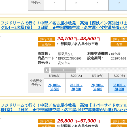
/予約へ
×
×
×
×
フジドリームで行く！中部／名古屋小牧発 高知【西鉄イン高知はり
グル1～2名様1室】 2日間 ★中部国際空港・名古屋小牧空港発着が
24,700
48,500
円～
円
旅行代金
旅行日数
中部国際／名古屋小牧空港
出発地
食事
添乗員：
利用交通機関：
添乗員なし
航空機
商品コード：
設定期間：
BPKCZ2NGO200
2026/04/0
観光地：
高知市内
8/19(水)
8/20(木)
8/21(金)
8/22(土)
空席照会
/予約へ
26,100～
26,100～
28,200～
32,000～
30,500
30,500
32,600
38,000
フジドリームで行く！中部／名古屋小牧発 高知【リバーサイドホテル
様1室】 2日間 ★中部国際空港・名古屋小牧空港発着がお選びいた
25,800
57,900
円～
円
旅行代金
旅行日数
中部国際／名古屋小牧空港
出発地
食事