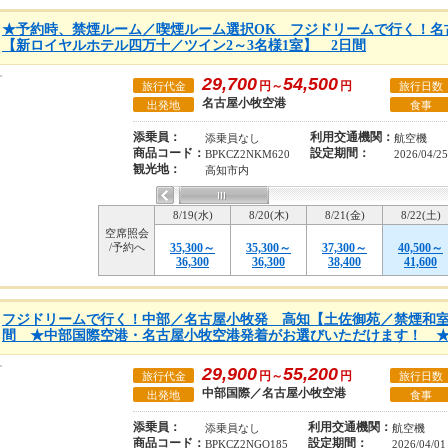
★予約時、禁煙ルーム／喫煙ルーム選択OK フジドリームで行く！名
【新ロイヤルホテル四万十／ツイン2～3名様1室】 2日間
29,700
54,500
円～
円
旅行代金
旅行日数
名古屋小牧空港
出発地
食事
添乗員：
利用交通機関：
添乗員なし
航空機
商品コード：
設定期間：
BPKCZ2NKM620
2026/04/2
観光地：
高知市内
8/19(水)
8/20(木)
8/21(金)
8/22(土)
空席照会
/予約へ
35,300～
35,300～
37,300～
40,500～
36,300
36,300
38,400
41,600
フジドリームで行く！中部／名古屋小牧発 高知【土佐御苑／禁煙和室2
間 ★中部国際空港・名古屋小牧空港発着がお選びいただけます！ 
29,900
55,200
円～
円
旅行代金
旅行日数
中部国際／名古屋小牧空港
出発地
食事
添乗員：
利用交通機関：
添乗員なし
航空機
商品コード：
設定期間：
BPKCZ2NGO185
2026/04/0