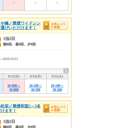
×
×
×
まや橋／禁煙ワイドシン
お選びいただけます！
1泊2日
朝0回、昼0回、夕0回
1～2026/10/23
8/23(日)
8/24(月)
8/25(火)
26,900～
26,100～
26,100～
30,800
30,500
30,500
松栄／禁煙和室2～5名
だけます！
1泊2日
朝0回、昼0回、夕0回