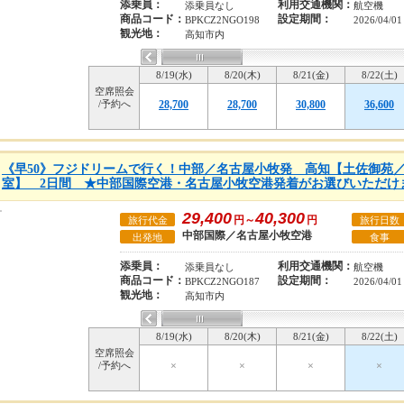
添乗員：
利用交通機関：
添乗員なし
航空機
商品コード：
設定期間：
BPKCZ2NGO198
2026/04/0
観光地：
高知市内
8/19(水)
8/20(木)
8/21(金)
8/22(土)
空席照会
/予約へ
28,700
28,700
30,800
36,600
《早50》フジドリームで行く！中部／名古屋小牧発 高知【土佐御苑／
室】 2日間 ★中部国際空港・名古屋小牧空港発着がお選びいただけ
29,400
40,300
円～
円
旅行代金
旅行日数
中部国際／名古屋小牧空港
出発地
食事
添乗員：
利用交通機関：
添乗員なし
航空機
商品コード：
設定期間：
BPKCZ2NGO187
2026/04/0
観光地：
高知市内
8/19(水)
8/20(木)
8/21(金)
8/22(土)
空席照会
/予約へ
×
×
×
×