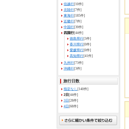
信越行
[10件]
北陸行
[7件]
東海行
[185件]
近畿行
[7件]
中国行
[39件]
四国行
[44件]
徳島県行
[3件]
香川県行
[0件]
愛媛県行
[0件]
高知県行
[41件]
九州行
[73件]
沖縄行
[3件]
旅行日数
指定なし
[140件]
2日
[44件]
3日
[28件]
4日
[68件]