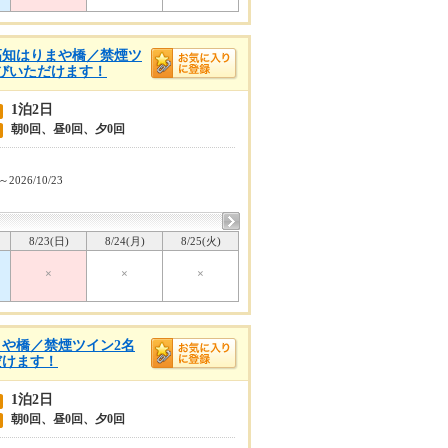
高知はりまや橋／禁煙ツ
びいただけます！
1泊2日
朝0回、昼0回、夕0回
1～2026/10/23
8/23(日)
8/24(月)
8/25(火)
×
×
×
や橋／禁煙ツイン2名
だけます！
1泊2日
朝0回、昼0回、夕0回