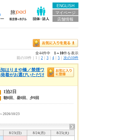
ENGLISH
マイページ
店舗情報
全44件中
1～10
件を表示
前の10件
｜
1
｜
2
｜
3
｜
4
｜
5
｜
次の10件
高知はりまや橋／禁煙ワ
港発着がお選びいただけ
1泊2日
朝0回、昼0回、夕0回
1～2026/10/23
8/23(日)
8/24(月)
8/25(火)