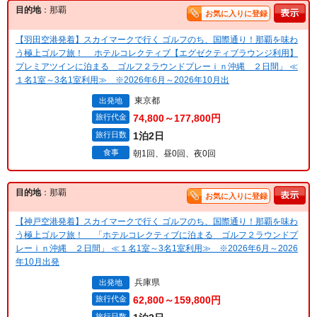
目的地
：那覇
お気に入りに登録
【羽田空港発着】スカイマークで行く ゴルフのち、国際通り！那覇を味わ
う極上ゴルフ旅！ ホテルコレクティブ【エグゼクティブラウンジ利用】
プレミアツインに泊まる ゴルフ２ラウンドプレーｉｎ沖縄 ２日間」 ≪
１名1室～3名1室利用≫ ※2026年6月～2026年10月出
東京都
出発地
旅行代金
74,800～177,800円
旅行日数
1泊2日
食事
朝1回、昼0回、夜0回
目的地
：那覇
お気に入りに登録
【神戸空港発着】スカイマークで行く ゴルフのち、国際通り！那覇を味わ
う極上ゴルフ旅！ 「ホテルコレクティブに泊まる ゴルフ２ラウンドプ
レーｉｎ沖縄 ２日間」 ≪１名1室～3名1室利用≫ ※2026年6月～2026
年10月出発
兵庫県
出発地
旅行代金
62,800～159,800円
旅行日数