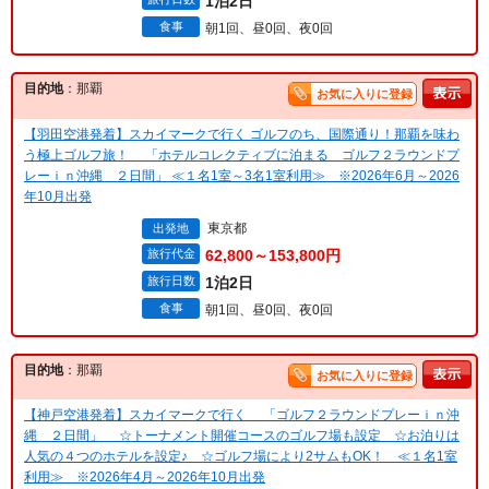
1泊2日
食事
朝1回、昼0回、夜0回
目的地
：那覇
お気に入りに登録
【羽田空港発着】スカイマークで行く ゴルフのち、国際通り！那覇を味わ
う極上ゴルフ旅！ 「ホテルコレクティブに泊まる ゴルフ２ラウンドプ
レーｉｎ沖縄 ２日間」 ≪１名1室～3名1室利用≫ ※2026年6月～2026
年10月出発
東京都
出発地
旅行代金
62,800～153,800円
旅行日数
1泊2日
食事
朝1回、昼0回、夜0回
目的地
：那覇
お気に入りに登録
【神戸空港発着】スカイマークで行く 「ゴルフ２ラウンドプレーｉｎ沖
縄 ２日間」 ☆トーナメント開催コースのゴルフ場も設定 ☆お泊りは
人気の４つのホテルを設定♪ ☆ゴルフ場により2サムもOK！ ≪１名1室
利用≫ ※2026年4月～2026年10月出発