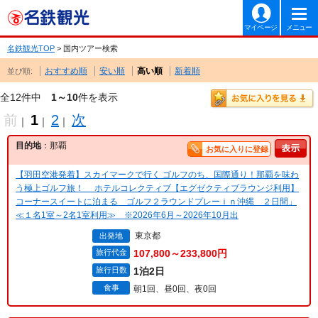
マイページ
メニュー
名鉄観光TOP
> 国内ツアー検索
おすすめ順
安い順
高い順
新着順
並び順:
全12件中
1～10
件を表示
前
1
2
次
｜
｜
｜
目的地
：那覇
お気に入りに登録
【羽田空港発着】スカイマークで行く ゴルフのち、国際通り！那覇を味わ
う極上ゴルフ旅！ ホテルコレクティブ【エグゼクティブラウンジ利用】
コーナースイートに泊まる ゴルフ２ラウンドプレーｉｎ沖縄 ２日間」
≪１名1室～2名1室利用≫ ※2026年6月～2026年10月出
東京都
出発地
旅行代金
107,800～233,800円
旅行日数
1泊2日
食事
朝1回、昼0回、夜0回