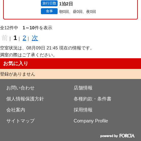
旅行日数
1泊2日
食事
朝0回、昼0回、夜0回
全12件中
1～10
件を表示
前
1
2
次
｜
｜
｜
空室状況は、08月09日 21:45 現在の情報です。
満室の際はご了承ください。
お気に入り
登録がありません
お問い合わせ
店舗情報
個人情報保護方針
各種約款・条件書
会社案内
採用情報
サイトマップ
Company Profile