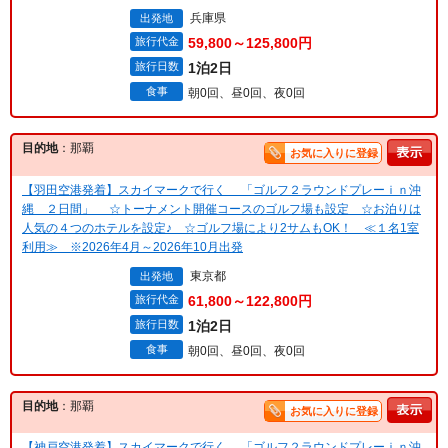
兵庫県
出発地
旅行代金
59,800～125,800円
旅行日数
1泊2日
食事
朝0回、昼0回、夜0回
目的地
：那覇
お気に入りに登録
【羽田空港発着】スカイマークで行く 「ゴルフ２ラウンドプレーｉｎ沖
縄 ２日間」 ☆トーナメント開催コースのゴルフ場も設定 ☆お泊りは
人気の４つのホテルを設定♪ ☆ゴルフ場により2サムもOK！ ≪１名1室
利用≫ ※2026年4月～2026年10月出発
東京都
出発地
旅行代金
61,800～122,800円
旅行日数
1泊2日
食事
朝0回、昼0回、夜0回
目的地
：那覇
お気に入りに登録
【神戸空港発着】スカイマークで行く 「ゴルフ２ラウンドプレーｉｎ沖