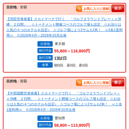
目的地
：那覇
お気に入りに登録
【羽田空港発着】スカイマークで行く 「ゴルフ２ラウンドプレーｉｎ沖
縄 ２日間」 ☆トーナメント開催コースのゴルフ場も設定 ☆お泊りは
人気の４つのホテルを設定♪ ☆ゴルフ場により2サムもOK！ ≪3名1室利
用≫ ※2026年4月～2026年10月出発
東京都
出発地
旅行代金
55,800～116,800円
旅行日数
1泊2日
食事
朝0回、昼0回、夜0回
目的地
：那覇
お気に入りに登録
【中部国際空港発着】スカイマークで行く 「ゴルフ２ラウンドプレーｉ
ｎ沖縄 ２日間」 ☆トーナメント開催コースのゴルフ場も設定 ☆お泊
りは人気の４つのホテルを設定♪ ☆ゴルフ場により2サムもOK！ ≪１名
1室利用≫ ※2026年4月～2026年10月出発
愛知県
出発地
旅行代金
58,800～113,800円