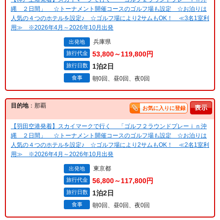
縄 ２日間」 ☆トーナメント開催コースのゴルフ場も設定 ☆お泊りは
人気の４つのホテルを設定♪ ☆ゴルフ場により2サムもOK！ ≪3名1室利
用≫ ※2026年4月～2026年10月出発
兵庫県
出発地
旅行代金
53,800～119,800円
旅行日数
1泊2日
食事
朝0回、昼0回、夜0回
目的地
：那覇
お気に入りに登録
【羽田空港発着】スカイマークで行く 「ゴルフ２ラウンドプレーｉｎ沖
縄 ２日間」 ☆トーナメント開催コースのゴルフ場も設定 ☆お泊りは
人気の４つのホテルを設定♪ ☆ゴルフ場により2サムもOK！ ≪2名1室利
用≫ ※2026年4月～2026年10月出発
東京都
出発地
旅行代金
56,800～117,800円
旅行日数
1泊2日
食事
朝0回、昼0回、夜0回