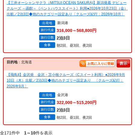
【三井オーシャンサクラ（MITSUI OCEAN SAKURA)】新潟発着 デビュー
クルーズ ～函館～《ペントハウススイート》利用●2026年10月23日（金）
出航／2泊3日◆他のカテゴリー設定あり〔クルーズ紀行：2026年10月〕
新潟港
出発地
旅行代金
316,000～568,800円
旅行日数
2泊3日
食事
朝2回、昼3回、夜2回
目的地
：北海道
お気に入りに登録
【飛鳥II】金沢発 金沢・苫小牧クルーズ《Cスイート利用》●2026年9月
10日（木）出航／2泊3日◆他のカテゴリー設定あり 〔クルーズ紀行：
2026年9月〕
金沢港
出発地
旅行代金
322,000～515,200円
旅行日数
2泊3日
食事
朝2回、昼1回、夜2回
全171件中
1～10
件を表示