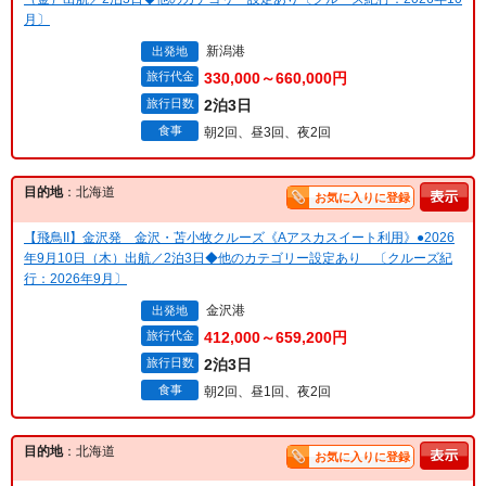
月〕
新潟港
出発地
旅行代金
330,000～660,000円
旅行日数
2泊3日
食事
朝2回、昼3回、夜2回
目的地
：北海道
お気に入りに登録
【飛鳥II】金沢発 金沢・苫小牧クルーズ《Aアスカスイート利用》●2026
年9月10日（木）出航／2泊3日◆他のカテゴリー設定あり 〔クルーズ紀
行：2026年9月〕
金沢港
出発地
旅行代金
412,000～659,200円
旅行日数
2泊3日
食事
朝2回、昼1回、夜2回
目的地
：北海道
お気に入りに登録