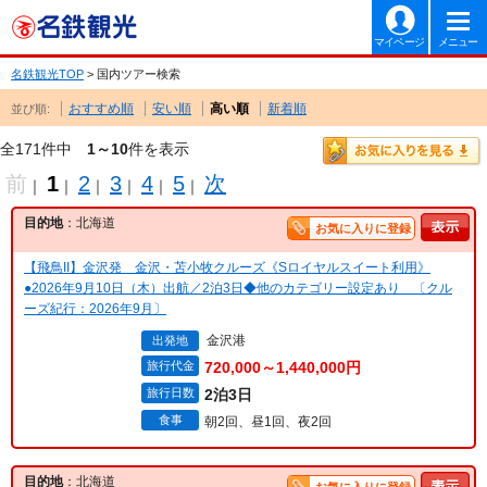
マイページ
メニュー
名鉄観光TOP
> 国内ツアー検索
おすすめ順
安い順
高い順
新着順
並び順:
全171件中
1～10
件を表示
前
1
2
3
4
5
次
｜
｜
｜
｜
｜
｜
目的地
：北海道
お気に入りに登録
【飛鳥II】金沢発 金沢・苫小牧クルーズ《Sロイヤルスイート利用》
●2026年9月10日（木）出航／2泊3日◆他のカテゴリー設定あり 〔クル
ーズ紀行：2026年9月〕
金沢港
出発地
旅行代金
720,000～1,440,000円
旅行日数
2泊3日
食事
朝2回、昼1回、夜2回
目的地
：北海道