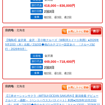
旅行代金
418,000～836,000円
旅行日数
2泊3日
食事
朝2回、昼3回、夜2回
目的地
：北海道
お気に入りに登録
【飛鳥II】金沢発 金沢・苫小牧クルーズ《W和洋スイート利用》●2026年
9月10日（木）出航／2泊3日◆他のカテゴリー設定あり 〔クルーズ紀
行：2026年9月〕
金沢港
出発地
旅行代金
449,000～718,400円
旅行日数
2泊3日
食事
朝2回、昼1回、夜2回
目的地
：北海道
お気に入りに登録
【三井オーシャンサクラ（MITSUI OCEAN SAKURA)】新潟発着 デビュー
クルーズ ～函館～《ペントハウススパスイート》利用●2026年10月23日
（金）出航／2泊3日◆他のカテゴリー設定あり〔クルーズ紀行：2026年10